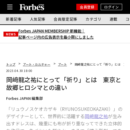
会員登録
ログイン
新着記事
人気記事
会員限定記事
カテゴリ
連載
コ
Forbes JAPAN MEMBERSHIP 新機能｜
NEWS
記事ページ内の広告表示を最小限にしました
トップ
アート・カルチャー
アート
岡﨑龍之祐にとって「祈り」とは 東京
2023.04.30 18:00
岡﨑龍之祐にとって「祈り」とは 東京と
故郷ヒロシマとの違い
Forbes JAPAN 編集部
「リュウノスケオカザキ（RYUNOSUKEOKAZAKI）」の
デザイナーとして、世界的に活躍する
岡﨑龍之祐
が生み
出すドレスは、幾重にも布が折り重なってできた立体的