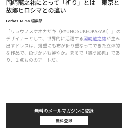
岡﨑龍之祐にとって「祈り」とは 東京と
そして「祈りとは何か」を根源的なところまで突きつめ
故郷ヒロシマとの違い
たどり着いたのが、「作品の制作行為そのものが“祈
Forbes JAPAN 編集部
り”である」という考え方だった。
「リュウノスケオカザキ（RYUNOSUKEOKAZAKI）」の
デザイナーとして、世界的に活躍する
岡﨑龍之祐
が生み
岡﨑が「縄文土器」に着目した理
次ページ ＞
由は？
出すドレスは、幾重にも布が折り重なってできた立体的
な作品で、色づかいも鮮やか。まるで「纏う彫刻」であ
り、１点もののアートだ。
1
2
そんな唯一無二の作品は、どのようにして生まれるのだ
取材・文＝尾田健太郎 編集＝田中友梨 撮影＝小田駿一
ろうか。岡﨑によると、デザイン画は描かず、手を動か
しながら思うままに造形していく。こうした一連の制作
行為自体が「祈り」につながるのだという。
2026年9月号発売中
本記事では、この「祈り」という行為について、岡﨑の
無料のメールマガジンに登録
最新号の購入はこちらから
ルーツを探りながら紐解いていく。
無料登録