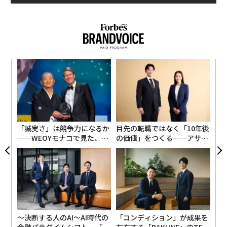
原点は厳島神社の大鳥居
メンバーシップに登録する
岡﨑は1995年、世界文化遺産の「宮島」を有する広島県
廿日市市に生まれ、高校時代までを過ごした。
「幼少期は厳島神社の大鳥居を眺めながら、対岸で釣り
な
関連記事
を楽しんでいました」と振り返るように、豊かな自然に
術
囲まれ、神道やアニミズムがいつも身近にある環境だっ
た
画家・井田幸昌 渋谷で「絵なんてわかってたまるか」と掲げたワケ
ア
ア
た。
の
た
俳優、脚本家、トラックメイカー。欧州エンタメ界の若い才能たち
昔から特に大鳥居はお気に入りで、幼稚園時代にはダン
「誠実さ」は競争力になるか
目先の転職ではなく「10年後
ボール工作で再現したという。岡﨑の作品にシンメトリ
カニササレアヤコは何者か。音楽家、エンジニアとマルチな才能を発揮す
──WEOYモナコで見た、く
の価値」をつくる──アサイ
るお笑い芸人
ーが多いのは、こうした幼少期の経験にも由来する。
ら寿司の経営哲学
ンの長期伴走型支援とは
大谷翔平に学ぶ 憧れの存在を「超えて行ける人」の思考力
「大鳥居は秩序だっていて、意志を感じるんです。強い
意志を持つものはシンメトリーになっている、という考
トマト缶が危険？ 100円代で買えるカラクリ
えから作品にも取り入れています。シンメトリーにする
ことで、宇宙にもつながるような、人を惹きつける印象
〜決断する人のAI〜AI時代の
「コンディション」が成果を
になります」
金融パラダイムシフト、「超
左右する――「BAKUNE」のTEN