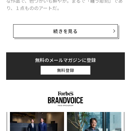
な作品で、色づかいも鮮やか。まるで「纏う彫刻」であ
り、１点もののアートだ。
そんな唯一無二の作品は、どのようにして生まれるのだ
ろうか。岡﨑によると、デザイン画は描かず、手を動か
続きを見る
しながら思うままに造形していく。こうした一連の制作
行為自体が「祈り」につながるのだという。
本記事では、この「祈り」という行為について、岡﨑の
無料のメールマガジンに登録
ルーツを探りながら紐解いていく。
無料登録
原点は厳島神社の大鳥居
岡﨑は1995年、世界文化遺産の「宮島」を有する広島県
廿日市市に生まれ、高校時代までを過ごした。
「幼少期は厳島神社の大鳥居を眺めながら、対岸で釣り
〈7
を楽しんでいました」と振り返るように、豊かな自然に
ャ
囲まれ、神道やアニミズムがいつも身近にある環境だっ
ト
目