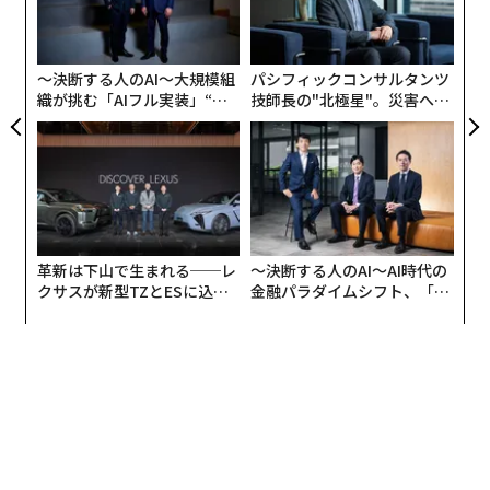
リア
た。
の
UM
ン
昔から特に大鳥居はお気に入りで、幼稚園時代にはダン
〜決断する人のAI〜大規模組
パシフィックコンサルタンツ
ボール工作で再現したという。岡﨑の作品にシンメトリ
織が挑む「AIフル実装」“使
技師長の"北極星"。災害への
ーが多いのは、こうした幼少期の経験にも由来する。
う”企業から“動く”企業へ【N
無力感を乗り越え見つけた、
TTドコモビジネス×PwC】
防災一筋20年の答え
「大鳥居は秩序だっていて、意志を感じるんです。強い
意志を持つものはシンメトリーになっている、という考
えから作品にも取り入れています。シンメトリーにする
ことで、宇宙にもつながるような、人を惹きつける印象
革新は下山で生まれる──レ
〜決断する人のAI〜AI時代の
になります」
クサスが新型TZとESに込め
金融パラダイムシフト、「超
た「DISCOVER」の哲学
個別化」の核心 【MUFG×ウ
ェルスナビ×PwC】