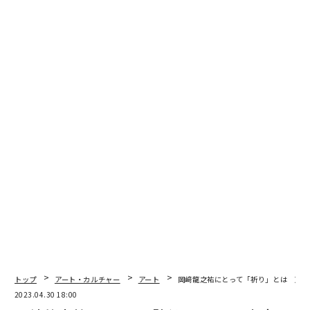
Getty Images
子どものころから絵や立体造形が好きだった岡﨑。中高
生時代にはファッションにも興味が湧き、ファッション
デザイナーに憧れを抱くようになる。そこで広島を離れ
て、東京藝術大学デザイン科に進学する。
上京して驚いたことがあった。初めて東京で迎えた8月6
日、広島では毎年当たり前に感じてきた「空気感」がな
かったのだ。人々の平和への想いや祈りがつくりだす空
気感だ。
トップ
アート・カルチャー
アート
岡﨑龍之祐にとって「祈り」とは 東京
そのとき、自身がその「祈りの空気」を大切に持ち続け
2023.04.30 18:00
ていることに気づき、“祈り”が作品のテーマになった。