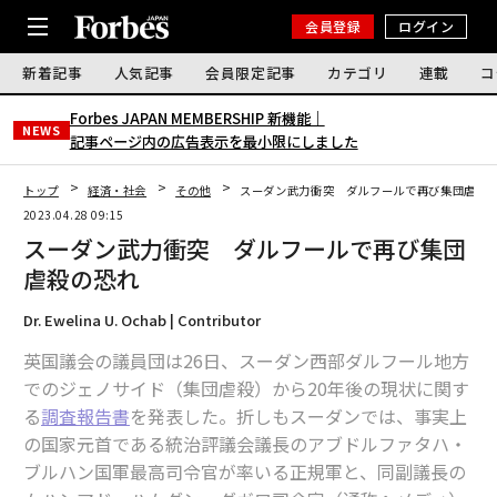
会員登録
ログイン
新着記事
人気記事
会員限定記事
カテゴリ
連載
コ
Forbes JAPAN MEMBERSHIP 新機能｜
NEWS
記事ページ内の広告表示を最小限にしました
トップ
経済・社会
その他
スーダン武力衝突 ダルフールで再び集団虐殺
2023.04.28 09:15
スーダン武力衝突 ダルフールで再び集団
虐殺の恐れ
Dr. Ewelina U. Ochab | Contributor
英国議会の議員団は26日、スーダン西部ダルフール地方
でのジェノサイド（集団虐殺）から20年後の現状に関す
る
調査報告書
を発表した。折しもスーダンでは、事実上
の国家元首である統治評議会議長のアブドルファタハ・
ブルハン国軍最高司令官が率いる正規軍と、同副議長の