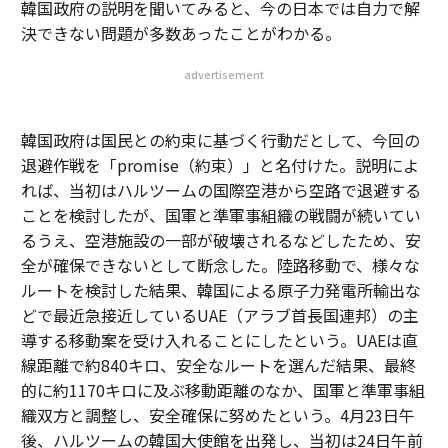
韓国政府の説明を聞いてみると、今の日本では自力で解
決できない問題が多数あったことがわかる。
advertisement
韓国政府は国民との約束に基づく行動だとして、今回の
退避作戦を「promise（約束）」と名付けた。説明によ
れば、当初はハルツームの国際空港から空路で退避する
ことを検討したが、国軍と準軍事組織の戦闘が続いてい
るうえ、空港施設の一部が破壊されるなどしたため、安
全が確保できないとして断念した。陸路移動で、様々な
ルートを検討した結果、韓国による原子力発電所輸出な
どで最近急接近しているUAE（アラブ首長国連邦）の主
導する移動案を受け入れることにしたという。UAEは直
線距離で約840キロ、安全なルートを選んだ結果、最終
的に約1170キロに及ぶ移動距離のなか、国軍と準軍事組
織双方と調整し、安全確保に努めたという。4月23日午
後、ハルツームの韓国大使館を出発し、当初は24日午前