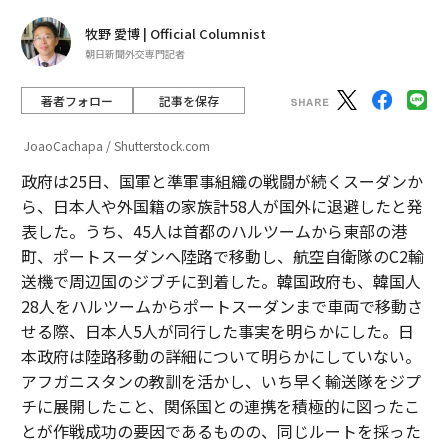
牧野 愛博 | Official Columnist
朝日新聞外交専門記者
著者フォロー
記事を保存
JoaoCachapa / Shutterstock.com
政府は25日、国軍と準軍事組織の戦闘が続くスーダンか
ら、日本人や外国籍の家族計58人が国外に退避したと発
表した。うち、45人は首都のハルツームから東部の港
町、ポートスーダンへ陸路で移動し、航空自衛隊のC2輸
送機で周辺国のジブチに到着した。韓国政府も、韓国人
28人をハルツームからポートスーダンまで車両で移動さ
せる際、日本人5人が同行した事実を明らかにした。日
本政府は陸路移動の詳細について明らかにしていない。
アフガニスタンの教訓を活かし、いち早く輸送隊をジプ
チに展開したこと、関係国との連携を積極的に図ったこ
とが作戦成功の要因であるものの、同じルートを採った