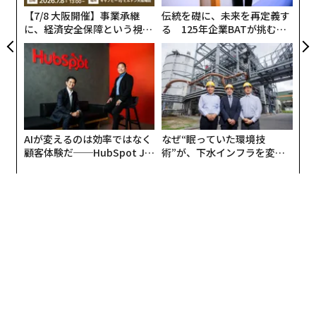
暴力が再燃し、特に民族間衝突が激化している。英議員
【7/8 大阪開催】事業承継
伝統を礎に、未来を再定義す
団が指摘しているように「この地域で、過去の過激な暴
に、経済安全保障という視点
る 125年企業BATが挑むス
力のパターンが繰り返されることが危惧される」状況
が加わるとき──経営者が問
モークレスな未来
だ。ダルフールにおける暴力は今年初めに高まり、ハル
われる新たな判断軸
ツームで激しい戦闘が始まった今月に再び増加したとさ
れる。
AIが変えるのは効率ではなく
なぜ“眠っていた環境技
顧客体験だ──HubSpot Ja
術”が、下水インフラを変え
panが語る「Grow Better」
たのか──産総研×月島JFE
な組織のつくり方
アクアソリューションの10年