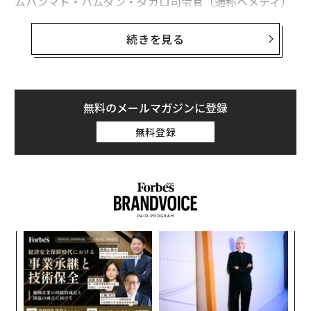
ムハンマド・ハムダン・ダガロ司令官（通称ヘメディ）
率いる準軍事組織「即応支援部隊（RSF）」の衝突が瞬
く間に各地に飛び火し、国内情勢が悪化している。
続きを見る
前日の25日、国連のアントニオ・グテレス事務総長は次
のように
報告した
。「これまでに少なくとも450人が殺
害された。国連関係者4人も含まれている。負傷者は400
無料のメールマガジンに登録
0人を超え、何万人もの人々が自宅から避難している。
無料登録
報告されてくるハルツームの状況は壊滅的だ。住民は屋
内に閉じ込められ、食料、水、医薬品、燃料の供給が滞
る中で恐怖におびえている。世界保健機関（WHO）によ
ると、複数の病院が武装集団に占拠されている。国内各
地で武力衝突が起きているとの報告がある。青ナイル
州、北コルドファン州、ダルフール全域で住民が逃げま
〜
どっている」
金
個
ア
ハルツームの情勢不安と暴力は、ダルフールの悲惨な状
ェ
の
況に拍車をかけている。ダルフールでは2020年12月から
た