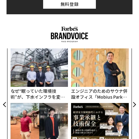
無料登録
〜
織
う
パ
T
技
無
防
なぜ“眠っていた環境技
エンジニアのためのサウナ併
術”が、下水インフラを変え
設オフィス「Mobius Park」
たのか──産総研×月島JFE
がオープン──タマディック
アクアソリューションの10年
が健康経営を徹底する理由