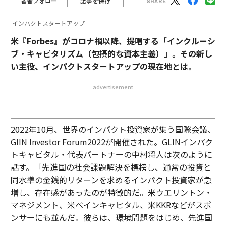
著者フォロー
記事を保存
インパクトスタートアップ
米『Forbes』がコロナ禍以降、提唱する「インクルーシ
ブ・キャピタリズム（包摂的な資本主義）」。その新し
い主役、インパクトスタートアップの現在地とは。
advertisement
2022年10月、世界のインパクト投資家が集う国際会議、
GIIN Investor Forum2022が開催された。GLINインパク
トキャピタル・代表パートナーの中村将人は次のように
話す。「先進国の社会課題解決を標榜し、通常の投資と
同水準の金銭的リターンを求めるインパクト投資家が急
増し、存在感があったのが特徴的だ。米ウエリントン・
マネジメント、米ベインキャピタル、米KKRなどがスポ
ンサーにも並んだ。彼らは、環境問題をはじめ、先進国