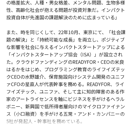
の格差拡大、人種・男女格差、メンタル問題、生物多様
性、高齢化社会が抱える問題が投資対象だ。インパクト
投資自体が先進国の課題解決のために広まっている」
また、時を同じくして、22年10月、東京にて、「社会課
題の解決」と「持続可能な成長」を両立し、ポジティブ
な影響を社会に与えるインパクトスタートアップによる
「インパクトスタートアップ協会（ISA）」が設立され
た。クラウドファンディングのREADYFOR・CEOの米良
はるかをはじめ、プログラミング教育のライフイズテッ
クCEOの水野雄介、保育施設向けシステム開発のユニフ
ァCFOの星直人が代表幹事を務める。READYFOR、ライ
フイズテック、ユニファ、そして主に知的障害のある作
家のアートライセンスを軸にビジネスを手がけるヘラル
ボニー、新興国で低所得者層向けのマイクロファイナン
ス（小口融資）を手がける五常・アンド・カンパニーの
5社が発起人・幹事社を務めている。