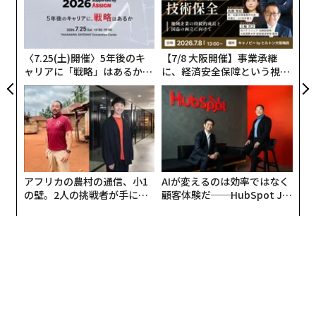
革
全
ク
「僕が絵で自分を表現したいと思ったのは、高校生のと
た「
きでした。周囲の仲間たちが、運動が得意だからスポー
〈7.25(土)開催〉5年後のキ
【7/8 大阪開催】事業承継
ツ選手を目指したり、音楽が得意だからミュージシャン
ャリアに「戦略」はあるか。
に、経済安全保障という視点
を目指したり、英語が得意だから外国で生活することを
トップエグゼクティブのキャ
が加わるとき──経営者が問
リアに触れる1日│CAREER S
われる新たな判断軸
目指したように、僕は絵が得意だったから、絵で表現で
UMMIT 2026
きる大人になりたいと思ったんです」
その際に大事だったことは、何より自らの思いであり、
熱意だったと言います。
アフリカの農村の通信、小1
AIが変えるのは効率ではなく
の壁。2人の挑戦者が手にし
顧客体験だ──HubSpot Ja
「絵でも同じです。技術を学んで器用に描かれているけ
た「次なる武器」
panが語る「Grow Better」
な組織のつくり方
れど何を伝えたいのかわからない絵より、絵は上手に描
けていないけど、伝えたいことのある絵のほうが説得力
がある。伝えたいという思いがあることのほうが大切な
んです」
大学（東京藝術大学）ではデザイン学科に所属していま