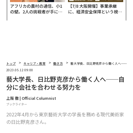
アフリカの農村の通信、小1
【7/8 大阪開催】事業承継
の壁。2人の挑戦者が手にし
に、経済安全保障という視点
た「次なる武器」
が加わるとき──経営者が問
われる新たな判断軸
トップ
キャリア・教育
働き方
藝大学長、日比野克彦から働く人へ──自
2023.05.12 09:00
藝大学長、日比野克彦から働く人へ──自
分に会社を合わせる努力を
上阪 徹 | Official Columnist
ブックライター
2022年4月から東京藝術大学の学長を務める現代美術家
の日比野克彦さん。