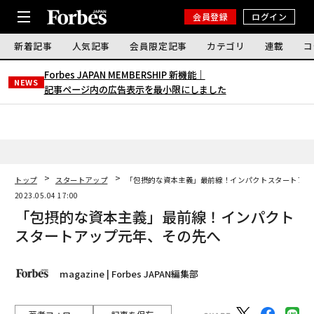
会員登録
ログイン
新着記事
人気記事
会員限定記事
カテゴリ
連載
コ
Forbes JAPAN MEMBERSHIP 新機能｜
NEWS
記事ページ内の広告表示を最小限にしました
トップ
スタートアップ
「包摂的な資本主義」最前線！インパクトスタートアッ
2023.05.04 17:00
「包摂的な資本主義」最前線！インパクト
スタートアップ元年、その先へ
magazine | Forbes JAPAN編集部