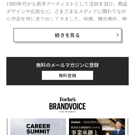
1980年代から若手アーティストとして注目を浴び、商品
デザインや広告など、さまざまなメディアに関わりなが
ら作品を世に送り出してきました。絵画、舞台美術、映
像、パブリックアートなど、その領域は多岐にわたり、
なかでも段ボールを使った作品は世界に衝撃を与えまし
続きを見る
た。
私は昨秋、東京のまちを舞台に2年に1度開催する国際芸
術祭「東京ビエンナーレ2023」の特別内覧会に出かけた
無料のメールマガジンに登録
のですが、会場となった上野の寛永寺では、日比野さん
無料登録
から直接、自作についての説明を受けることができまし
た。今年の夏から始まる「東京ビエンナーレ2023」で
は、その作品がお披露目されるはずです。
「職業は寺山修司です」に影響を
日比野さんは世界的に知られるアーティストですが、か
内
つてのインタビューでは、自分の仕事についてこんなこ
グ
とを語っていました。
実