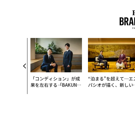
「コンディション」が成
“泊まる”を超えて─エ
果を左右する――「BAKUN
パシオが描く、新しい
E」のTENTIALが支える
本のラグジュアリー（
「挑戦者の明日」
編）