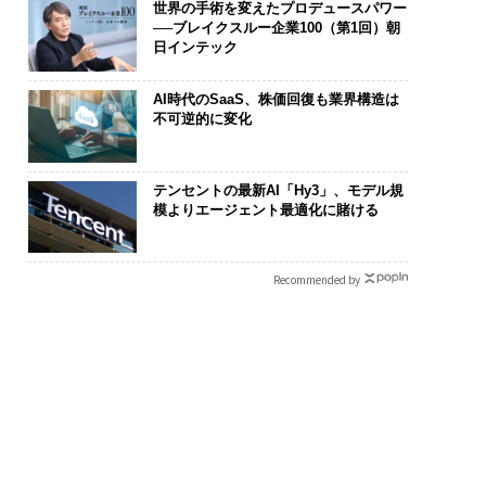
世界の手術を変えたプロデュースパワー
──ブレイクスルー企業100（第1回）朝
日インテック
AI時代のSaaS、株価回復も業界構造は
不可逆的に変化
ジニアのためのサウ
〜決断する人のAI〜大規
目先の転職では
設オフィス「Mobiu
模組織が挑む「AIフル実
年後の価値」
テンセントの最新AI「Hy3」、モデル規
Park」がオープン──
装」“使う”企業から“動
─アサインの
模よりエージェント最適化に賭ける
ディックが健康経営
く”企業へ【NTTドコモ
支援とは
底する理由
ビジネス×PwC】
Recommended by