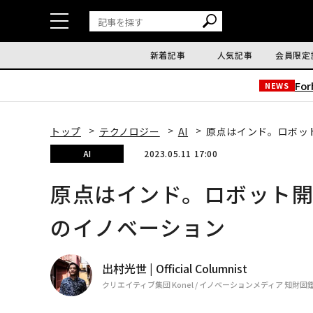
新着記事
人気記事
会員限定
Fo
NEWS
トップ
テクノロジー
AI
原点はインド。ロボッ
AI
2023.05.11 17:00
原点はインド。ロボット
のイノベーション
出村光世 | Official Columnist
クリエイティブ集団 Konel / イノベーションメディア 知財図