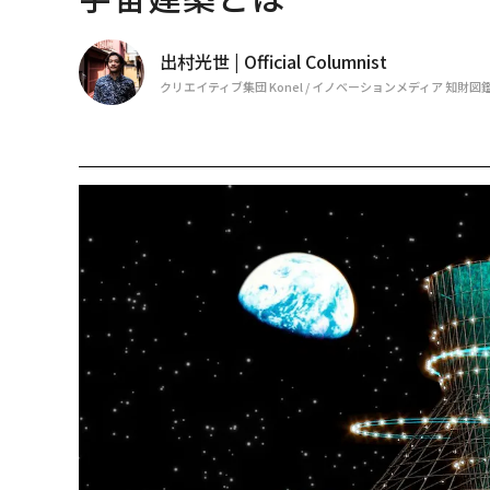
出村光世 | Official Columnist
クリエイティブ集団 Konel / イノベーションメディア 知財図