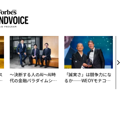
エン
ナ併
s 
タマ
を徹
ス
〜決断する人のAI〜AI時
「誠実さ」は競争力にな
日
代の金融パラダイムシフ
るか──WEOYモナコで
中
ト、「超個別化」の核心
見た、くら寿司の経営哲
【MUFG×ウェルスナビ
学
×PwC】