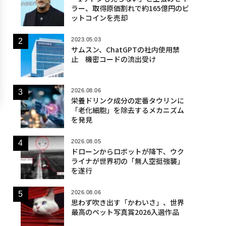
ラー、取得原価割れで約165億円のビ
ットコインを売却
2023.05.03
サムスン、ChatGPTの社内使用禁
止 機密コードの流出受け
2026.08.06
栄養ドリンク成分の定番タウリンに
「老化細胞」を除去するメカニズム
を発見
2026.08.05
ドローンからロボットが降下、ウク
ライナが世界初の「無人空挺強襲」
を遂行
2026.08.06
思わず吹き出す「かわいさ」、世界
最高のペット写真賞2026入選作品