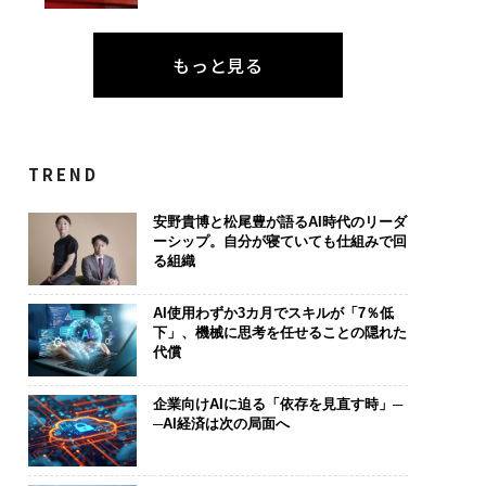
もっと見る
TREND
安野貴博と松尾豊が語るAI時代のリーダ
ーシップ。自分が寝ていても仕組みで回
る組織
AI使用わずか3カ月でスキルが「7％低
下」、機械に思考を任せることの隠れた
代償
企業向けAIに迫る「依存を見直す時」─
─AI経済は次の局面へ