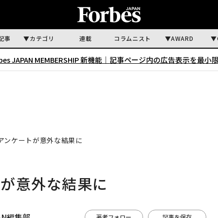
記事
カテゴリ
連載
コラムニスト
AWARD
rbes JAPAN MEMBERSHIP 新機能｜
記事ページ内の広告表示を最小
アンケートが意外な結果に
トが意外な結果に
APAN編集部
著者フォロー
記事を保存