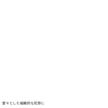
、堂々とした組織的な犯罪に
堂々とした組織的な犯罪に
者フォロー
記事を保存