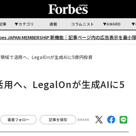
記事
カテゴリ
連載
コラムニスト
AWARD
rbes JAPAN MEMBERSHIP 新機能｜
記事ページ内の広告表示を最小
務領域で活用へ、LegalOnが生成AIに5億円投資
用へ、LegalOnが生成AIに5
著者フォロー
記事を保存