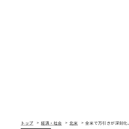
トップ
経済・社会
北米
全米で万引きが深刻化
北米
2023.04.18 09:00
全米で万引きが深刻化、
Walter Loeb | Contributor
著