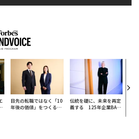
〜決
代の
ト、
【M
×P
エ
目先の転職ではなく「10
伝統を礎に、未来を再定
い
年後の価値」をつくる─
義する 125年企業BAT
─アサインの長期伴走型
が挑むスモークレスな未
支援とは
来