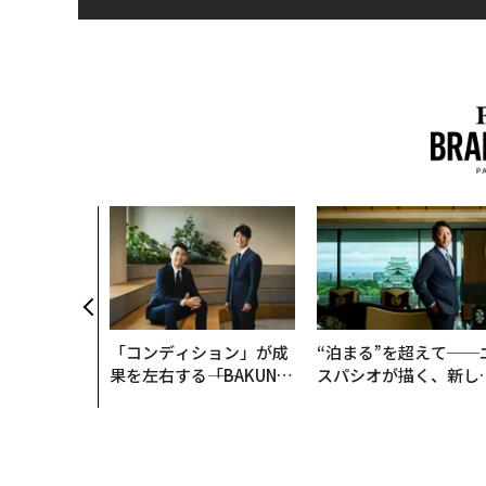
「コンディション」が成
“泊まる”を超えて──
果を左右する――「BAKUN
スパシオが描く、新し
E」のTENTIALが支える
日本のラグジュアリー
「挑戦者の明日」
（前編）