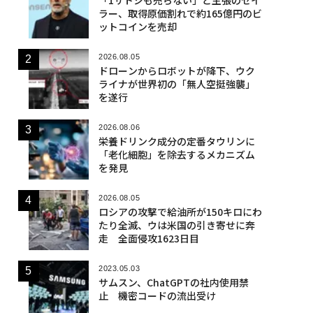
ラー、取得原価割れで約165億円のビ
ットコインを売却
2026.08.05
ドローンからロボットが降下、ウク
ライナが世界初の「無人空挺強襲」
を遂行
2026.08.06
栄養ドリンク成分の定番タウリンに
「老化細胞」を除去するメカニズム
を発見
2026.08.05
ロシアの攻撃で給油所が150キロにわ
たり全滅、ウは米国の引き寄せに奔
走 全面侵攻1623日目
2023.05.03
サムスン、ChatGPTの社内使用禁
止 機密コードの流出受け