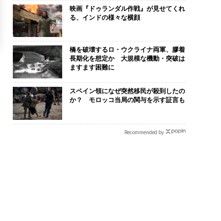
映画『ドゥランダル作戦』が見せてくれ
る、インドの様々な横顔
橋を破壊するロ・ウクライナ両軍、膠着
長期化を想定か 大規模な機動・突破は
ますます困難に
スペイン領になぜ突然移民が殺到したの
か？ モロッコ当局の関与を示す証言も
Recommended by