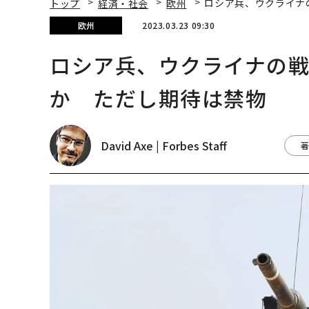
トップ
経済・社会
欧州
ロシア兵、ウクライナ
欧州
2023.03.23 09:30
ロシア兵、ウクライナの戦
か ただし期待は禁物
David Axe | Forbes Staff
著