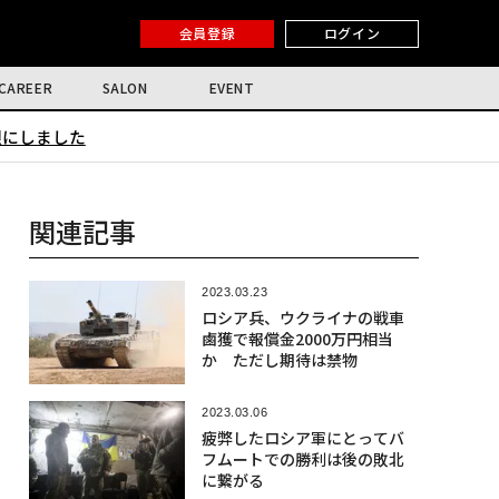
会員登録
ログイン
CAREER
SALON
EVENT
限にしました
関連記事
2023.03.23
ロシア兵、ウクライナの戦車
鹵獲で報償金2000万円相当
か ただし期待は禁物
2023.03.06
疲弊したロシア軍にとってバ
フムートでの勝利は後の敗北
に繋がる