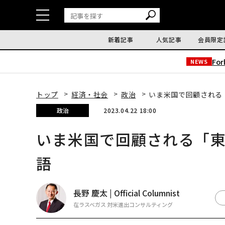
新着記事
人気記事
会員限定
Fo
NEWS
トップ
経済・社会
政治
いま米国で回顧される
政治
2023.04.22 18:00
いま米国で回顧される「
語
長野 慶太 | Official Columnist
在ラスベガス 対米進出コンサルティング