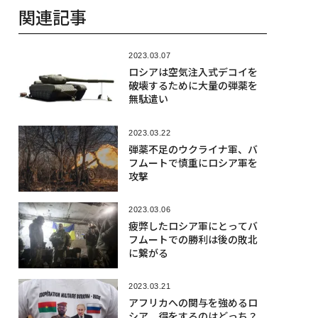
関連記事
2023.03.07
ロシアは空気注入式デコイを
破壊するために大量の弾薬を
無駄遣い
2023.03.22
弾薬不足のウクライナ軍、バ
フムートで慎重にロシア軍を
攻撃
2023.03.06
疲弊したロシア軍にとってバ
フムートでの勝利は後の敗北
に繋がる
2023.03.21
アフリカへの関与を強めるロ
シア 得をするのはどっち？