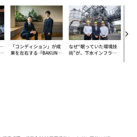
挑戦
創に
QAI
─
「コンディション」が成
なぜ“眠っていた環境技
E
果を左右する――「BAKUN
術”が、下水インフラを
E」のTENTIALが支える
変えたのか──産総研×
「挑戦者の明日」
月島JFEアクアソリュー
ションの10年