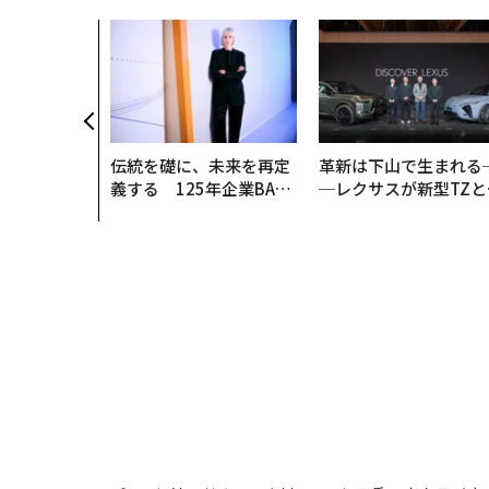
伝統を礎に、未来を再定
革新は下山で生まれる
義する 125年企業BAT
─レクサスが新型TZと
が挑むスモークレスな未
Sに込めた「DISCOVE
来
R」の哲学