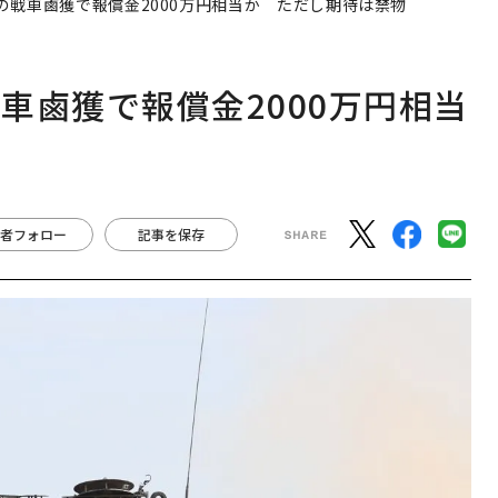
の戦車鹵獲で報償金2000万円相当か ただし期待は禁物
車鹵獲で報償金2000万円相当
者フォロー
記事を保存