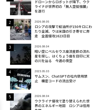
ドローンからロボットが降下、ウク
ライナが世界初の「無人空挺強襲」
を遂行
2026.08.05
ロシアの攻撃で給油所が150キロにわ
たり全滅、ウは米国の引き寄せに奔
走 全面侵攻1623日目
2026.08.04
暗い空にペルセウス座流星群の流れ
星を探し、はくちょう座を目印に天
の川を辿る 今週の夜空
2023.05.03
サムスン、ChatGPTの社内使用禁
止 機密コードの流出受け
2026.08.04
ウクライナ侵攻で塗り替えられた世
界のエネルギー地図 ロシアは信用