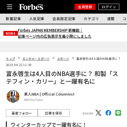
会員登録
ログイン
新着記事
人気記事
会員限定記事
カテゴリ
連載
コ
Forbes JAPAN MEMBERSHIP 新機能｜
NEWS
記事ページ内の広告表示を最小限にしました
トップ
エンタメ・スポーツ
スポーツ
富永啓生は4人目のNBA選手に？ 
2023.04.22 11:30
富永啓生は4人目のNBA選手に？ 和製「ス
テフィン・カリー」と一躍有名に
素人NBA | Official Columnist
NBA YouTuber
著者フォロー
記事を保存
ウィンターカップで一躍有名に！