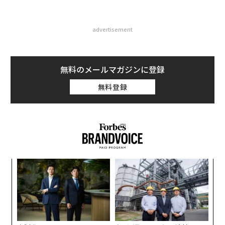
advertisement
無料のメールマガジンに登録
無料登録
キ
目
か。
の
キャ
ン
ア
R S
の
た