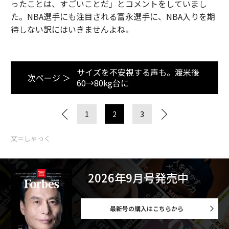
ったことは、すごいことだ」とコメントをしていまし
た。NBA選手にも注目される富永選手に、NBA入りを期
待しない訳にはいきませんよね。
サイズを不安視する声も。渡米後
次ページ ＞
60→80kg台に
1
2
3
文＝しゃっく
2026年9月号発売中
最新号の購入はこちらから