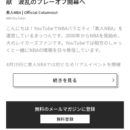
献 波乱のプレーオフ開幕へ
素人NBA | Official Columnist
NBA YouTuber
こんにちは！YouTubeでNBAバラエティ「素人NBA」を
運営しているまっつんです。2000年からNBAを見始め、
大のレイカーズファンです。YouTubeでは相方のしゃっ
くと一緒にNBAの情報を日々発信しています。
4月10日に素人NBAでは初となるリアルイベントを開催
しました。ファンの方と今シーズンのあれこれや、これ
から始まるプレーオフに向けてお酒を飲みつつ語り合う
続きを見る
機会は最高でした。またやっていきたいです。
無料のメールマガジンに登録
今回は玄人まっつんがお送りします。
無料登録