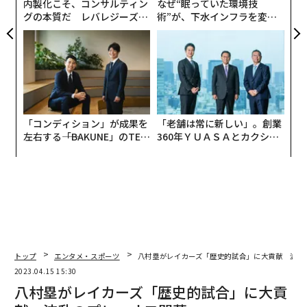
内製化こそ、コンサルティン
なぜ“眠っていた環境技
グの本質だ レバレジーズが
術”が、下水インフラを変え
実践する、次世代ファームの
たのか──産総研×月島JFE
全貌
アクアソリューションの10年
「コンディション」が成果を
「老舗は常に新しい」。創業
左右する――「BAKUNE」のTEN
360年ＹＵＡＳＡとカクシン
TIALが支える「挑戦者の明
CEO田尻望が語る、AIを超え
日」
る人の価値
トップ
エンタメ・スポーツ
八村塁がレイカーズ「歴史的試合」に大貢献 波乱
2023.04.15 15:30
八村塁がレイカーズ「歴史的試合」に大貢