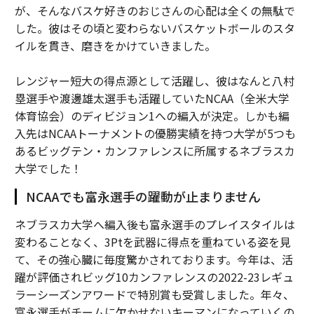
が、そんなバスケ好きのおじさんの心配は全くの無駄で
した。彼はその頃と変わらないバスケットボールのスタ
イルを貫き、磨きをかけていきました。
レンジャー短大の得点源として活躍し、彼はなんと八村
塁選手や渡邊雄太選手も活躍していたNCAA（全米大学
体育協会）のディビジョン1への編入が決定。しかも編
入先はNCAAトーナメントの優勝実績を持つ大学が5つも
あるビッグテン・カンファレンスに所属するネブラスカ
大学でした！
NCAAでも富永選手の躍動が止まりません
ネブラスカ大学へ編入後も富永選手のプレイスタイルは
変わることなく、3Ptを武器に得点を重ねている姿を見
て、その強心臓に毎度驚かされております。今年は、活
躍が評価されビッグ10カンファレンスの2022-23レギュ
ラーシーズンアワードで特別賞も受賞しました。年々、
富永選手がチームに欠かせないキーマンになっていくの