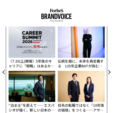
（
前回：NBA好き必見。ナイキ・エアジョーダン秘話映画
「AIR/エア」の見どころ
）
果を
ア
ついにNBAでは4月16日からプレーオフが開幕します
EN
の
が、今週はプレーイントーナメントがありました。プレ
明
た
パ
ーイントーナメントとは各カンファレンスの勝率上位
技
7〜10位の4チームがプレーオフ進出をかけて戦う試合の
無
防
ことです。詳しくは、NBAの年間スケジュールでお伝え
〈7.25(土)開催〉5年後のキ
伝統を礎に、未来を再定義す
していますので、是非そちらを読んでみてください。
ャリアに「戦略」はあるか。
る 125年企業BATが挑むス
トップエグゼクティブのキャ
モークレスな未来
リアに触れる1日│CAREER S
SEE
ALSO
UMMIT 2026
NBAの1年は飽きることなし！ファ
ン熱狂、年間スケジュールを解説
“泊まる”を超えて──エスパ
目先の転職ではなく「10年後
八村塁が所属するロサンゼルスレイカーズも、プレイオ
シオが描く、新しい日本のラ
の価値」をつくる──アサイ