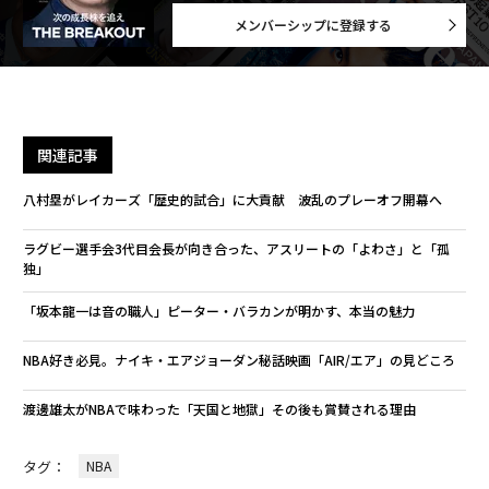
メンバーシップに登録する
関連記事
八村塁がレイカーズ「歴史的試合」に大貢献 波乱のプレーオフ開幕へ
ラグビー選手会3代目会長が向き合った、アスリートの「よわさ」と「孤
独」
「坂本龍一は音の職人」ピーター・バラカンが明かす、本当の魅力
NBA好き必見。ナイキ・エアジョーダン秘話映画「AIR/エア」の見どころ
渡邊雄太がNBAで味わった「天国と地獄」その後も賞賛される理由
タグ：
NBA