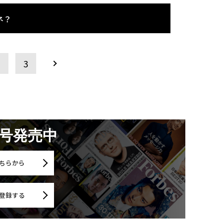
ネ？
2
3
月号発売中
ちらから
登録する