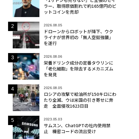
ラー、取得原価割れで約165億円のビ
ットコインを売却
2026.08.05
ドローンからロボットが降下、ウク
ライナが世界初の「無人空挺強襲」
を遂行
2026.08.06
栄養ドリンク成分の定番タウリンに
「老化細胞」を除去するメカニズム
を発見
2026.08.05
ロシアの攻撃で給油所が150キロにわ
たり全滅、ウは米国の引き寄せに奔
走 全面侵攻1623日目
2023.05.03
サムスン、ChatGPTの社内使用禁
止 機密コードの流出受け