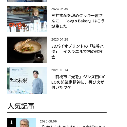
2023.03.30
三井物産を辞めクッキー屋さ
んに 「ovgo Baker」はこう
誕生した
2023.04.28
3Dバイオプリントの「培養ハ
タ」 イスラエルで初の試食
会
2021.10.14
「前橋市に光を」ジンズ田中C
EOの起業家精神に、再び火が
付いたワケ
人気記事
2026.08.06
「1サトシも売らない」と主張のセイ