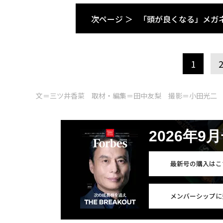
次ページ ＞
「頭が良くなる」メガ
1
文＝三ツ井香菜 取材・編集＝田中友梨 撮影＝小田光二
2026年9
最新号の購入はこ
メンバーシップに