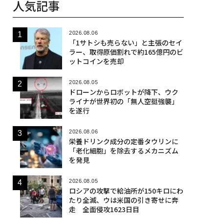
人気記事
2026.08.06
「1サトシも売らない」と主張のセイ
ラー、取得原価割れで約165億円のビ
ットコインを売却
2026.08.05
ドローンからロボットが降下、ウク
ライナが世界初の「無人空挺強襲」
を遂行
2026.08.06
栄養ドリンク成分の定番タウリンに
「老化細胞」を除去するメカニズム
を発見
2026.08.05
ロシアの攻撃で給油所が150キロにわ
たり全滅、ウは米国の引き寄せに奔
走 全面侵攻1623日目