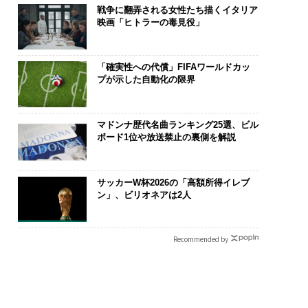
戦争に翻弄される女性たち描くイタリア
映画「ヒトラーの毒見役」
「確実性への代償」FIFAワールドカッ
プが示した自動化の限界
マドンナ歴代名曲ランキング25選、ビル
ボード1位や放送禁止の裏側を解説
サッカーW杯2026の「高額所得イレブ
ン」、ビリオネアは2人
Recommended by