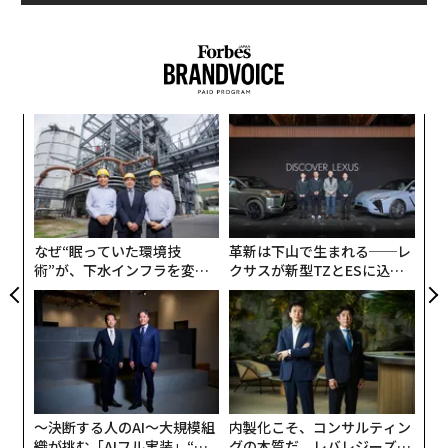
か？」とカールソンは尋ねた。するとマスクは「ああ、
そうです」と答えている。
pic.twitter.com/BilzqLGZsC
— Tucker Carlson （@TuckerCarlson）
年後
〜
April 16, 2023
サイ
金
個
義す
「
ェ
マスクの発言が事実だとすると、次のような疑問が浮上
むス
─
ら
する。
なぜ“眠っていた環境技
革新は下山で生まれる──レ
術”が、下水インフラを変え
クサスが新型TZとESに込め
たのか──産総研×月島JFE
た「DISCOVER」の哲学
1. マスクが言っているのは、裁判所の命令に基づいて政
アクアソリューションの10年
府がデータにアクセスすることなのだろうか？ 連邦捜
査局（FBI）が、これまで他のテクノロジー企業にデー
タの開示を求めたように。
2. 彼がいう、政府によるツイッターのDMへのアクセス
〜決断する人のAI〜大規模組
内製化こそ、コンサルティン
織が挑む「AIフル実装」“使
グの本質だ レバレジーズが