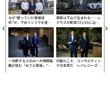
ェ
むス
─
ら
なぜ“眠っていた環境技
革新は下山で生まれる──レ
術”が、下水インフラを変え
クサスが新型TZとESに込め
たのか──産総研×月島JFE
た「DISCOVER」の哲学
アクアソリューションの10年
〜決断する人のAI〜大規模組
内製化こそ、コンサルティン
織が挑む「AIフル実装」“使
グの本質だ レバレジーズが
う”企業から“動く”企業へ【N
実践する、次世代ファームの
TTドコモビジネス×PwC】
全貌
編集＝上田裕資