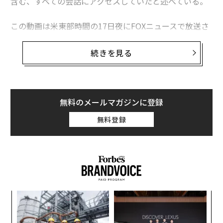
含む、すべての会話にアクセスしていたと述べている。
この動画は米東部時間の17日夜にFOXニュースで放送さ
れるインタビューの一部だとされている。
続きを見る
「私は、さまざまな政府機関が事実上、ツイッターで起
こっていることのすべてに完全にアクセスできる状態に
あることを知りとても驚いた。私はそのことを知らなか
った」と、マスクはその動画の中で述べている。
無料のメールマガジンに登録
無料登録
年後
〜
サイ
金
個
義す
「