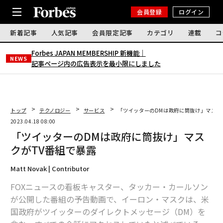
会員登録
ログイン
新着記事
人気記事
会員限定記事
カテゴリ
連載
コ
Forbes JAPAN MEMBERSHIP 新機能｜
NEWS
記事ページ内の広告表示を最小限にしました
トップ
テクノロジー
サービス
「ツイッターのDMは政府に筒抜け」マスク
2023.04.18 08:00
「ツイッターのDMは政府に筒抜け」マス
クがTV番組で暴露
Matt Novak | Contributor
FOXニュースの看板キャスター、タッカー・カールソン
が公開した番組の予告動画で、イーロン・マスクは、米
国政府がツイッターのダイレクトメッセージ（DM）を