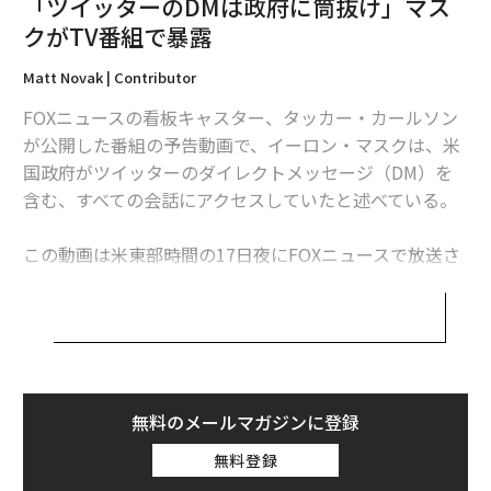
「ツイッターのDMは政府に筒抜け」マス
クがTV番組で暴露
Matt Novak | Contributor
FOXニュースの看板キャスター、タッカー・カールソン
が公開した番組の予告動画で、イーロン・マスクは、米
国政府がツイッターのダイレクトメッセージ（DM）を
含む、すべての会話にアクセスしていたと述べている。
この動画は米東部時間の17日夜にFOXニュースで放送さ
れるインタビューの一部だとされている。
「私は、さまざまな政府機関が事実上、ツイッターで起
こっていることのすべてに完全にアクセスできる状態に
あることを知りとても驚いた。私はそのことを知らなか
った」と、マスクはその動画の中で述べている。
無料のメールマガジンに登録
無料登録
「そこには、人々のDMも含まれているのでしょう