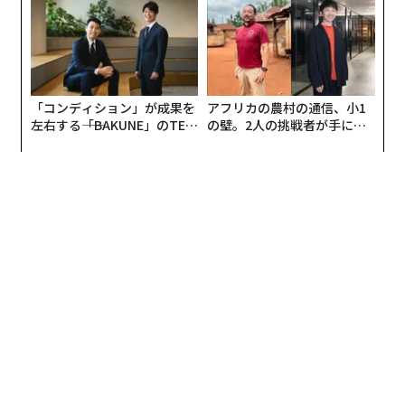
全貌
「コンディション」が成果を
アフリカの農村の通信、小1
左右する――「BAKUNE」のTEN
の壁。2人の挑戦者が手にし
TIALが支える「挑戦者の明
た「次なる武器」
日」