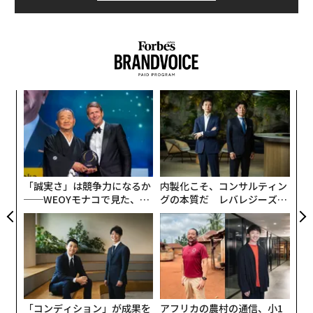
創に
な
 JA
術
た
義す
“
ア
むス
シ
グ
「誠実さ」は競争力になるか
内製化こそ、コンサルティン
──WEOYモナコで見た、く
グの本質だ レバレジーズが
ら寿司の経営哲学
実践する、次世代ファームの
全貌
「コンディション」が成果を
アフリカの農村の通信、小1