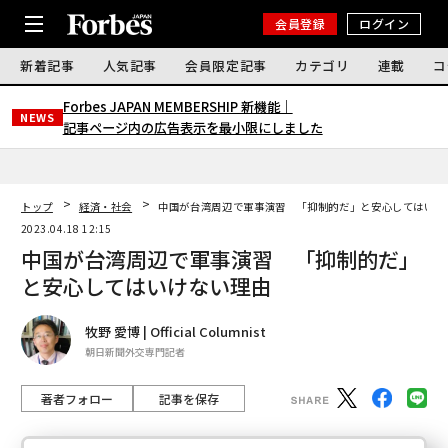
会員登録
ログイン
新着記事
人気記事
会員限定記事
カテゴリ
連載
コ
Forbes JAPAN MEMBERSHIP 新機能｜
NEWS
記事ページ内の広告表示を最小限にしました
トップ
経済・社会
中国が台湾周辺で軍事演習 「抑制的だ」と安心してはいけ
2023.04.18 12:15
中国が台湾周辺で軍事演習 「抑制的だ」
と安心してはいけない理由
牧野 愛博 | Official Columnist
朝日新聞外交専門記者
著者フォロー
記事を保存