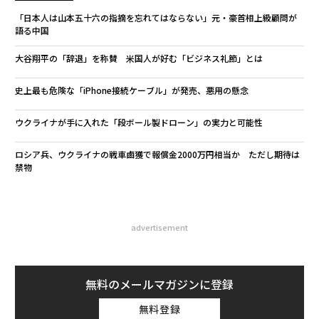
「日本人は山本五十六の指摘を忘れてはならない」元・豪首相上級顧問が
語る中国
大谷翔平の「辞退」を称賛 米国人が好む「ビジネス礼節」とは
史上最も危険な「iPhone接続ケーブル」が発売、悪用の懸念
ウクライナが手に入れた「段ボール製ドローン」の実力と可能性
ロシア兵、ウクライナの戦車鹵獲で報償金2000万円相当か ただし期待は
禁物
advertisement
無料のメールマガジンに登録
無料登録