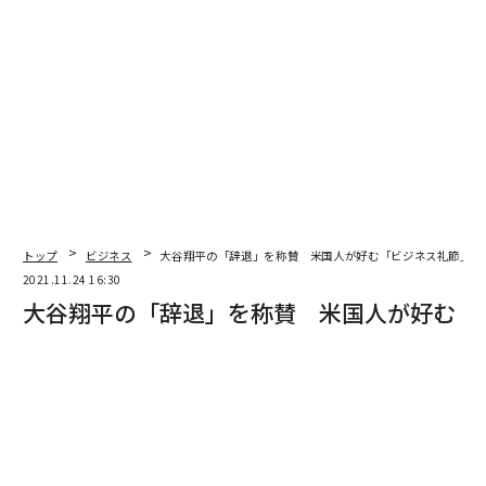
トップ
ビジネス
大谷翔平の「辞退」を称賛 米国人が好む「ビジネス礼節」と
2021.11.24 16:30
大谷翔平の「辞退」を称賛 米国人が好む
「ビジネス礼節」とは
Forbes JAPAN 編集部
メジャーリーグ「ロサンゼルス・エンゼルス」の大谷翔
平選手は、政府から国民栄誉賞を打診され、これを辞退
した。この対応に、米国で称賛の声が上がっているとい