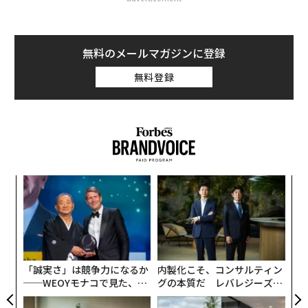
無料のメールマガジンに登録
無料登録
創に
な
 JA
術
た
義す
“
ア
むス
シ
グ
「誠実さ」は競争力になるか
内製化こそ、コンサルティン
──WEOYモナコで見た、く
グの本質だ レバレジーズが
ら寿司の経営哲学
実践する、次世代ファームの