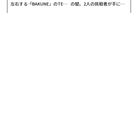
左右する――「BAKUNE」のTEN
の壁。2人の挑戦者が手にし
TIALが支える「挑戦者の明
た「次なる武器」
日」