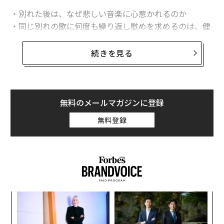
・別れた後は、なぜ悲しい音楽に心惹かれるのか
・同じ別れの歌に何度も繰り返し慰めを求めるのは、健
全なことなのか
・悲しい歌を聴くと、恋愛に対して冷笑的になるのだろ
続きを見る
うか
音楽に私たちの心を動かす計り知れない力があることは
明らかだ。2015年の
研究
で、この現象を引き起こす主な
無料のメールマガジンに登録
要因の1つに、相互接続された脳内ネットワークの集合
無料登録
体で意識的自覚、内省、自伝的記憶や感情に関わる「デ
フォルトモードネットワーク（DMN）」が関連している
ことがわかった。破局といった精神的苦痛を経験する
と、デフォルトモードネットワークが正常に機能しなく
なる場合がある。好きな音楽を聴くことでネットワーク
が働きを再開し、動揺する心に親しみと安心感をもたら
るか
エ
すのだ。
、く
設オ
が
A