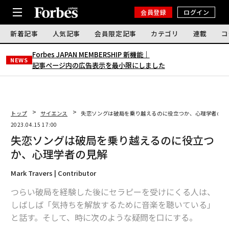
会員登録
ログイン
新着記事
人気記事
会員限定記事
カテゴリ
連載
コ
Forbes JAPAN MEMBERSHIP 新機能｜
NEWS
記事ページ内の広告表示を最小限にしました
トップ
サイエンス
失恋ソングは破局を乗り越えるのに役立つか、心理学者の見
2023.04.15 17:00
失恋ソングは破局を乗り越えるのに役立つ
か、心理学者の見解
Mark Travers | Contributor
つらい破局を経験した後にセラピーを受けにくる人は、
しばしば「気持ちを解放するために音楽を聴いている」
と話す。そして、時に次のような疑問を口にする。