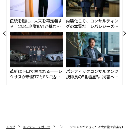
が
顧客
pa
な
伝統を礎に、未来を再定義す
内製化こそ、コンサルティン
る 125年企業BATが挑むス
グの本質だ レバレジーズが
モークレスな未来
実践する、次世代ファームの
全貌
革新は下山で生まれる──レ
パシフィックコンサルタンツ
クサスが新型TZとESに込め
技師長の"北極星"。災害への
た「DISCOVER」の哲学
無力感を乗り越え見つけた、
防災一筋20年の答え
トップ
エンタメ・スポーツ
「ミュージシャンができるだけ大音量で音楽を聴く