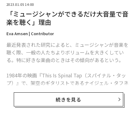
2023.01.05 14:00
「ミュージシャンができるだけ大音量で音
楽を聴く」理由
Eva Amsen | Contributor
最近発表された研究によると、ミュージシャンが音楽を
編集＝荻原藤緒
聴く際、一般の人たちよりボリュームを大きくしてい
る。特に好きな楽曲のときはその傾向があるという。
2026年9月号発売中
1984年の映画『This Is Spinal Tap（スパイナル・タッ
プ）』で、架空のギタリストであるナイジェル・タフネ
ル（クリストファー・ゲスト）がドキュメンタリー作家
最新号の購入はこちらから
マーティ・ディベルギ（ロブ・ライナー）に、自分のア
続きを見る
ンプの特別なボリュームノブを見せながら「These go t
メンバーシップに登録する
o eleven（こいつは11までいくんだぜ）」といった。タ
フネルにとって、音楽はできるだけ大きな音を出すこと
が重要だった。