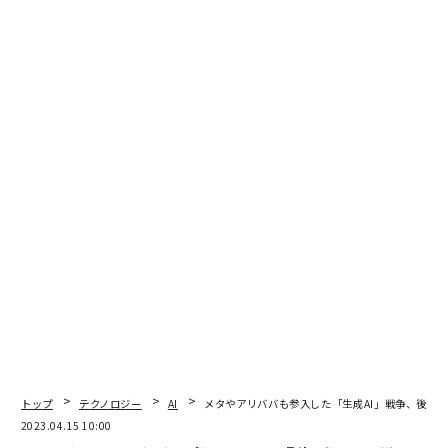
編集＝上田裕資
2026年9月号発売中
最新号の購入はこちらから
トップ
テクノロジー
AI
メタやアリババも参入した「生成AI」戦争、後発4
2023.04.15 10:00
メンバーシップに登録する