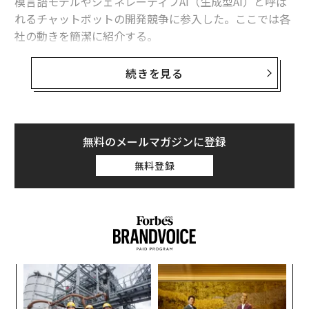
模言語モデルやジェネレーティブAI（生成型AI）と呼ば
れるチャットボットの開発競争に参入した。ここでは各
社の動きを簡潔に紹介する。
メタ：画像内アイテム識別のAIモデル「SAM」
続きを見る
フェイスブックの親会社であるメタは4月5日、写真やビ
デオの中のオブジェクトを選択できるAIモデル「SAM
（Segment Anything Model）」を発表した。このツー
無料のメールマガジンに登録
ルは、オブジェクトを直接クリックしたり、その周囲に
ボックスを描いたり、テキストでその名前を入力するこ
無料登録
とで選択し、セグメントすることを可能にする。
同社によると、SAMは「史上最大のセグメンテーション
データセット」（1100万枚の画像で学習され、10億枚以
上のマスクがある）で実行されているという。
年後
ア
メタは、これまでAIを写真のフラグ立てや広告に使って
サイ
の
いたが、ザッカーバーグによると同社は今後、インスタ
た
「