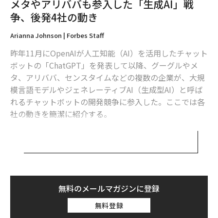
メタやアリババも参入した「生成AI」戦
争、後発4社の動き
Arianna Johnson | Forbes Staff
昨年11月にOpenAIが人工知能（AI）を活用したチャット
関連記事
ボットの「ChatGPT」を発表して以降、グーグルやメ
「中国AI戦争」勃発でアリババ、バイドゥ、センスタイムらが激突
タ、アリババ、センスタイムなどの複数の企業が、大規
模言語モデルやジェネレーティブAI（生成型AI）と呼ば
ツイッター、株や暗号資産の取引可能に 「万能アプリ」化へ前進
れるチャットボットの開発競争に参入した。ここでは各
社の動きを簡潔に紹介する。
「坂本龍一は音の職人」ピーター・バラカンが明かす、本当の魅力
メタ：画像内アイテム識別のAIモデル「SAM」
ChatGPTの不具合発見者に最大270万円の報償金
フェイスブックの親会社であるメタは4月5日、写真やビ
見た目「ほぼ ひろゆき」 GPT-4でパワーアップした「AIひろゆき」の生
デオの中のオブジェクトを選択できるAIモデル「SAM
配信
（Segment Anything Model）」を発表した。このツー
無料のメールマガジンに登録
ルは、オブジェクトを直接クリックしたり、その周囲に
AI / 人工知能
百度/バイドゥ
OpenAI
ChatGPT
タグ：
ボックスを描いたり、テキストでその名前を入力するこ
無料登録
アリババ
Meta/メタ
生成AI
とで選択し、セグメントすることを可能にする。