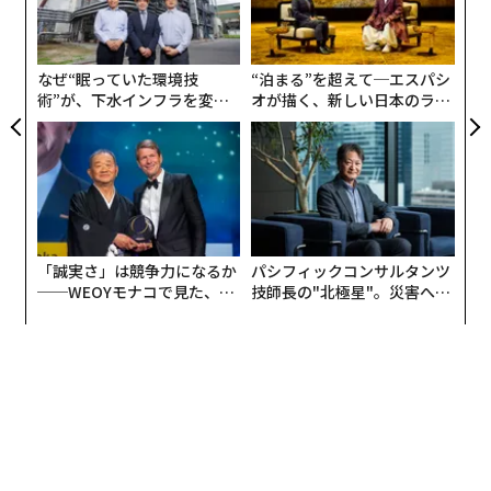
グラムやWhatsappなどのアプリの「AIペルソナ」など
左右
にAIを導入していくという。
T
日
なぜ“眠っていた環境技
“泊まる”を超えて─エスパシ
術”が、下水インフラを変え
オが描く、新しい日本のラグ
たのか──産総研×月島JFE
ジュアリー（中編）
アクアソリューションの10年
「誠実さ」は競争力になるか
パシフィックコンサルタンツ
──WEOYモナコで見た、く
技師長の"北極星"。災害への
ら寿司の経営哲学
無力感を乗り越え見つけた、
防災一筋20年の答え