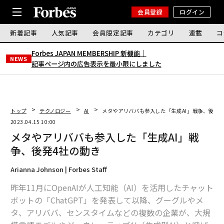
会員登録
ログイン
新着記事
人気記事
会員限定記事
カテゴリ
連載
コ
Forbes JAPAN MEMBERSHIP 新機能｜
NEWS
記事ページ内の広告表示を最小限にしました
トップ
テクノロジー
AI
メタやアリババも参入した「生成AI」戦争、後発4
2023.04.15 10:00
メタやアリババも参入した「生成AI」戦
争、後発4社の動き
Arianna Johnson | Forbes Staff
昨年11月にOpenAIが人工知能（AI）を活用したチャット
ボットの「ChatGPT」を発表して以降、グーグルやメ
タ、アリババ、センスタイムなどの複数の企業が、大規