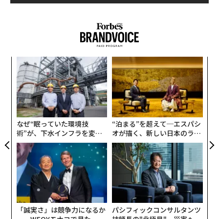
同社によると、SAMは「史上最大のセグメンテーション
advertisement
データセット」（1100万枚の画像で学習され、10億枚以
上のマスクがある）で実行されているという。
年後
ア
メタは、これまでAIを写真のフラグ立てや広告に使って
サイ
の
いたが、ザッカーバーグによると同社は今後、インスタ
た
「
グラムやWhatsappなどのアプリの「AIペルソナ」など
左右
にAIを導入していくという。
T
日
なぜ“眠っていた環境技
“泊まる”を超えて─エスパシ
同社はまた、独自の大規模言語モデル「LLaMA（Large L
術”が、下水インフラを変え
オが描く、新しい日本のラグ
anguage Model Meta AI）」を研究者向けにリリースし
たのか──産総研×月島JFE
ジュアリー（中編）
アクアソリューションの10年
た。この言語モデルはChatGPTのように広く一般向けに
公開されたものではないが、Googleフォームを通じてM
eta AI Researchにアクセスすればダウンロード可能にな
っている。
アリババ：AIチャットボット「通義千問」
「誠実さ」は競争力になるか
パシフィックコンサルタンツ
──WEOYモナコで見た、く
技師長の"北極星"。災害への