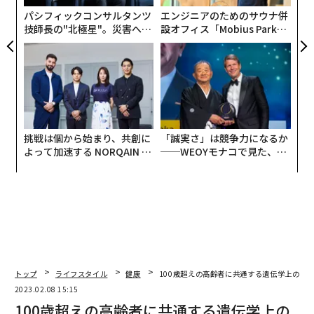
パシフィックコンサルタンツ
エンジニアのためのサウナ併
技師長の"北極星"。災害への
設オフィス「Mobius Park」
無力感を乗り越え見つけた、
がオープン──タマディック
防災一筋20年の答え
が健康経営を徹底する理由
挑戦は個から始まり、共創に
「誠実さ」は競争力になるか
よって加速する NORQAIN JA
──WEOYモナコで見た、く
PAN 特別座談会
ら寿司の経営哲学
トップ
ライフスタイル
健康
100歳超えの高齢者に共通する遺伝学上の特
2023.02.08 15:15
100歳超えの高齢者に共通する遺伝学上の