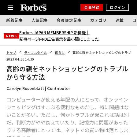
会員登録
ログイン
新着記事
人気記事
会員限定記事
カテゴリ
連載
コ
Forbes JAPAN MEMBERSHIP 新機能｜
NEWS
記事ページ内の広告表示を最小限にしました
トップ
ライフスタイル
暮らし
高齢の親をネットショッピングのトラブル
2023.04.16 14:30
高齢の親をネットショッピングのトラブル
から守る方法
Carolyn Rosenblatt | Contributor
コンピューターが使える年配の人にとって、オンライン
ショッピングはすこぶる便利なものだし、特に問題はな
いことが多い。ただし、何かトラブルが起これば話は別
だ。判断力がやや衰えていたり、記憶力に問題があった
りする高齢者にとっては、ネットでの買い物は落とし穴