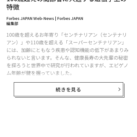
特徴
Forbes JAPAN Web-News | Forbes JAPAN
編集部
翻訳＝高橋朋子/ガリレオ・編集＝遠藤宗生
100歳を超えるお年寄り「センチナリアン（センテナリ
アン）」や110歳を超える「スーパーセンチナリアン」
には、加齢にともなう疾患や認知機能の低下があまりみ
2026年9月号発売中
られないと言います。そんな、健康長寿の大先輩の秘密
を探ろうと世界中で研究が行われていますが、エピゲノ
ム年齢が鍵を握っていました。
最新号の購入はこちらから
エピゲノムとは、DNAの遺伝子の使い分けを調整するス
続きを見る
メンバーシップに登録する
イッチ的な存在です。外部からの刺激に対処するため
に、エピゲノムはつねに情報を書き換えながら体を最適
な状態を保とうとしますが、エピゲノムの対応に異常が
起きると、臓器機能が低下したり、がんが発生したりし
ます。
関連記事