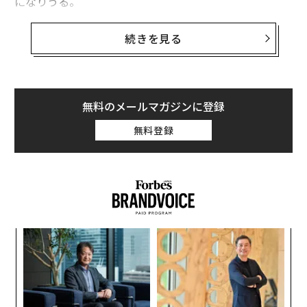
になりうる。
たいていの買い物は滞りなく完了するものの、やはり時
続きを見る
には間違ったものが届いたり、買ったものが届かなかっ
たり、大量の商品が届き続けてしまったりする。少し忘
れっぽくなっている高齢の親は、こうしたトラブルにう
まく対処できない。
無料のメールマガジンに登録
無料登録
あるいは、返品の方法や期限でトラブルが起きたり、業
者から代金の返還を拒否されたりして、困惑してしまう
かもしれない。売り手が詐欺業者のこともあり、その場
合は代金をだまし取られ、買った品が届かない。高齢者
の場合、返金を受けたり、不正な請求を拒否したりする
のに必要な押しの強さ、根気、集中力を持ち合わせてい
内
ないかもしれない。
グ
実
ア
全
の
た