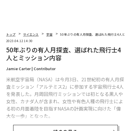
トップ
サイエンス
宇宙
50年ぶりの有人月探査、選ばれた飛行士4人とミ
2023.04.12 14:30
50年ぶりの有人月探査、選ばれた飛行士4
人とミッション内容
Jamie Carter | Contributor
米航空宇宙局（NASA）は今月3日、21世紀初の有人月探
査ミッション「アルテミス2」に参加する宇宙飛行士4人
を発表した。月周回飛行ミッションでは初となる黒人や
女性、カナダ人が含まれ、女性や有色人種の飛行士によ
る初の月面着陸を目指すNASAの計画実現に向けた「偉
大な一歩」となった。
選ばれた宇宙飛行士は、NASAのリード・ワイズマン