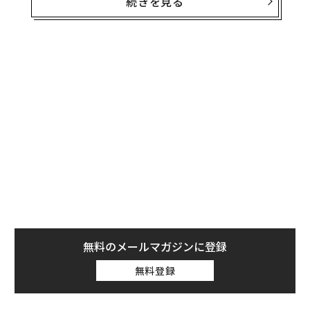
続きを見る
（船長）、ビクター・グローバー（パイロット）、クリ
スティーナ・ハモック・コック（ミッション・スペシャ
リスト）とカナダ宇宙庁のジェレミー・ハンセン（ミッ
ション・スペシャリスト）の4人だ。
アルテミス2とは？
2022年11月に無人宇宙船が月の裏側を飛行したアルテミ
ス1に続くミッションとなるアルテミス2は、1972年以来
約50年ぶりの有人月探査を行う。打ち上げは2024年の予
定だが、25年以降になる可能性が高い。
基本的にアルテミス1と同じ飛行を有人で行うことにな
るが、4人の宇宙飛行士が搭乗することで、宇宙船「オ
リオン」が搭載する生命維持装置の性能が試される。10
無料のメールマガジンに登録
日間かけ、地球を2度周回した後、月の裏側の高度約1万
無料登録
mを通過する。