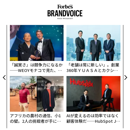
翻訳＝高橋信夫・編集＝遠藤宗生
スパ
な
のラ
術
2026年9月号発売中
た
挑
ア
よっ
PA
最新号の購入はこちらから
「誠実さ」は競争力になるか
「老舗は常に新しい」。創業
──WEOYモナコで見た、く
360年ＹＵＡＳＡとカクシン
メンバーシップに登録する
ら寿司の経営哲学
CEO田尻望が語る、AIを超え
る人の価値
関連記事
アフリカの農村の通信、小1
AIが変えるのは効率ではなく
NASA「アルテミス計画」宇宙船に搭載された、意外な6つのもの
の壁。2人の挑戦者が手にし
顧客体験だ──HubSpot Ja
た「次なる武器」
panが語る「Grow Better」