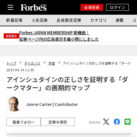
会員登録
ログイン
新着記事
人気記事
会員限定記事
カテゴリ
連載
コ
Forbes JAPAN MEMBERSHIP 新機能｜
NEWS
記事ページ内の広告表示を最小限にしました
トップ
サイエンス
宇宙
アインシュタインの正しさを証明する「ダークマ
2023.04.14 12:30
アインシュタインの正しさを証明する「ダ
ークマター」の画期的マップ
Jamie Carter | Contributor
著者フォロー
記事を保存