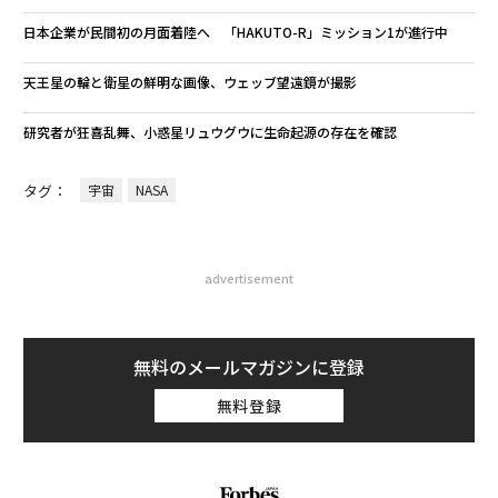
日本企業が民間初の月面着陸へ 「HAKUTO-R」ミッション1が進行中
天王星の輪と衛星の鮮明な画像、ウェッブ望遠鏡が撮影
研究者が狂喜乱舞、小惑星リュウグウに生命起源の存在を確認
タグ：
宇宙
NASA
advertisement
無料のメールマガジンに登録
無料登録