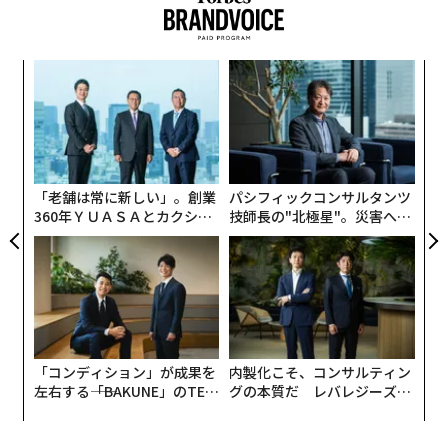
義す
〜
むス
織
う
“
T
オ
ジ
「老舗は常に新しい」。創業
パシフィックコンサルタンツ
360年ＹＵＡＳＡとカクシン
技師長の"北極星"。災害への
CEO田尻望が語る、AIを超え
無力感を乗り越え見つけた、
る人の価値
防災一筋20年の答え
「コンディション」が成果を
内製化こそ、コンサルティン
左右する――「BAKUNE」のTEN
グの本質だ レバレジーズが
TIALが支える「挑戦者の明
実践する、次世代ファームの
日」
全貌