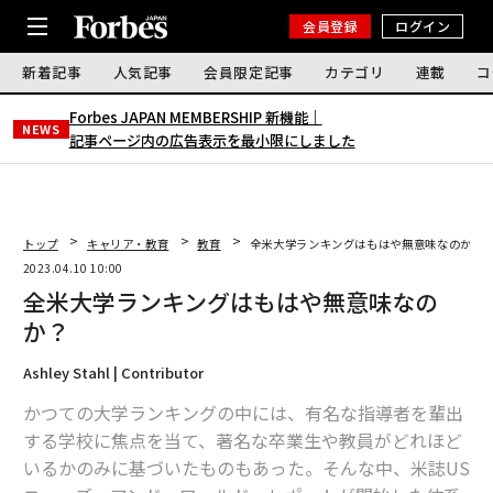
会員登録
ログイン
新着記事
人気記事
会員限定記事
カテゴリ
連載
コ
Forbes JAPAN MEMBERSHIP 新機能｜
NEWS
記事ページ内の広告表示を最小限にしました
トップ
キャリア・教育
教育
全米大学ランキングはもはや無意味なのか？
2023.04.10 10:00
全米大学ランキングはもはや無意味なの
か？
Ashley Stahl | Contributor
かつての大学ランキングの中には、有名な指導者を輩出
する学校に焦点を当て、著名な卒業生や教員がどれほど
いるかのみに基づいたものもあった。そんな中、米誌US