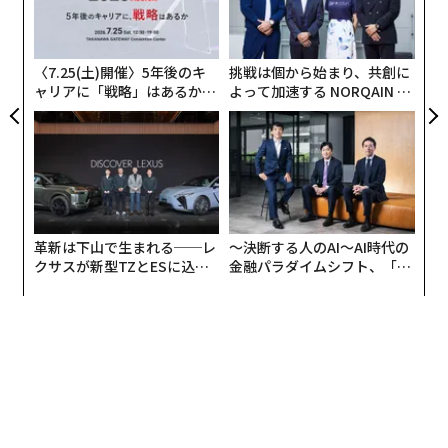
シ
グ
〈7.25(土)開催〉5年後のキ
挑戦は個から始まり、共創に
ャリアに「戦略」はあるか。
よって加速する NORQAIN JA
トップエグゼクティブのキャ
PAN 特別座談会
リアに触れる1日│CAREER S
UMMIT 2026
革新は下山で生まれる──レ
〜決断する人のAI〜AI時代の
クサスが新型TZとESに込め
金融パラダイムシフト、「超
た「DISCOVER」の哲学
個別化」の核心 【MUFG×ウ
ェルスナビ×PwC】