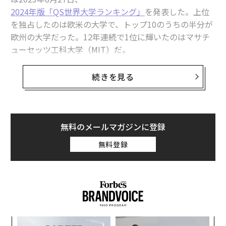
2024年版「QS世界大学ランキング」
を発表した。上位
を独占したのは欧米の大学で、トップ10のうちの半分が
欧州の大学だった。12年連続で1位に輝いたのはマサチ
ューセッツ工科大学（MIT）だ。
「20回目となった今回は、104に上る国と地域の高等教
続きを見る
育機関1500校を対象にした。この種の評価ランキング
で、『雇用可能性（employability）』や『サステナビ
リティ』を重視したものは、QS世界大学ランキング以外
にはない」とQSは述べている。
無料のメールマガジンに登録
無料登録
2024年版ランキングでは、3つの指標が新たに導入され
た。それは「サステナビリティ」「雇用に関する成果」
「国際研究ネットワーク」だ。
“