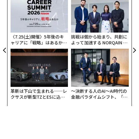
オ
ジ
“
シ
グ
〈7.25(土)開催〉5年後のキ
挑戦は個から始まり、共創に
ャリアに「戦略」はあるか。
よって加速する NORQAIN JA
トップエグゼクティブのキャ
PAN 特別座談会
リアに触れる1日│CAREER S
UMMIT 2026
革新は下山で生まれる──レ
〜決断する人のAI〜AI時代の
クサスが新型TZとESに込め
金融パラダイムシフト、「超
た「DISCOVER」の哲学
個別化」の核心 【MUFG×ウ
ェルスナビ×PwC】