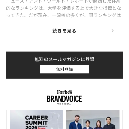
ニューズ・アンド・ワールド・レポートが開始した体系
的なランキングは、大学を評価する上で大きな指標とな
ってきた。だが現在、一流校の多くが、同ランキングは
もはや時代遅れだと考えているようだ。
続きを見る
米国のロースクール上位5校のうち4校が、今後はUSニ
ューズ誌の大学ランキングに参加しないことを表明し
た。この4校は上位から順にエール大学、スタンフォー
ド大学、コロンビア大学、ハーバード大学だ。
無料のメールマガジンに登録
昨年のランキング
で3位に入ったシカゴ大学は撤退を表
無料登録
明していない。
また、
医学部でも同様の動き
が相次いでいる。ハーバー
ド大学（ランキング1位）、コロンビア大学（同3位）、
ジョンズ・ホプキンス大学（同3位）、ペンシルベニア
大学（同6位）、デューク大学（同6位）をはじめ、13校
“
が撤退を発表した。
オ
ジ
“