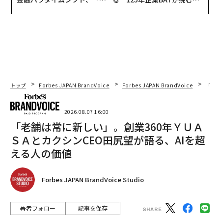
個別化」の核心 【MUFG×ウ
モークレスな未来
ェルスナビ×PwC】
トップ
Forbes JAPAN BrandVoice
Forbes JAPAN BrandVoice
「老
2026.08.07 16:00
「老舗は常に新しい」。創業360年ＹＵＡ
ＳＡとカクシンCEO田尻望が語る、AIを超
える人の価値
Forbes JAPAN BrandVoice Studio
著者フォロー
記事を保存