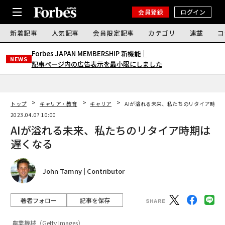
会員登録
ログイン
新着記事
人気記事
会員限定記事
カテゴリ
連載
コ
Forbes JAPAN MEMBERSHIP 新機能｜
NEWS
記事ページ内の広告表示を最小限にしました
トップ
キャリア・教育
キャリア
AIが溢れる未来、私たちのリタイア時期
2023.04.07 10:00
AIが溢れる未来、私たちのリタイア時期は
遅くなる
John Tamny | Contributor
著者フォロー
記事を保存
農業機械（Getty Images）