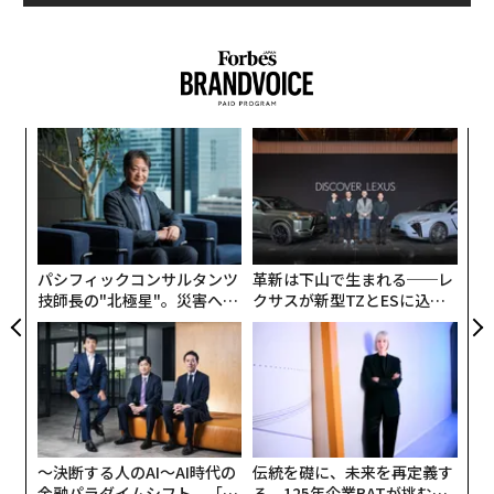
“
シ
グ
〜
織
う
T
パシフィックコンサルタンツ
革新は下山で生まれる──レ
技師長の"北極星"。災害への
クサスが新型TZとESに込め
無力感を乗り越え見つけた、
た「DISCOVER」の哲学
防災一筋20年の答え
〜決断する人のAI〜AI時代の
伝統を礎に、未来を再定義す
金融パラダイムシフト、「超
る 125年企業BATが挑むス