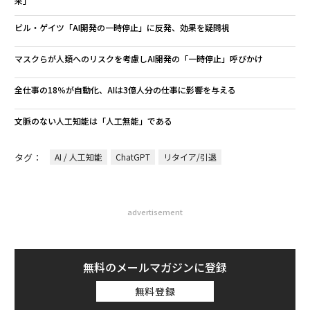
来」
ビル・ゲイツ「AI開発の一時停止」に反発、効果を疑問視
マスクらが人類へのリスクを考慮しAI開発の「一時停止」呼びかけ
全仕事の18％が自動化、AIは3億人分の仕事に影響を与える
文脈のない人工知能は「人工無能」である
タグ：
AI / 人工知能
ChatGPT
リタイア/引退
advertisement
無料のメールマガジンに登録
無料登録