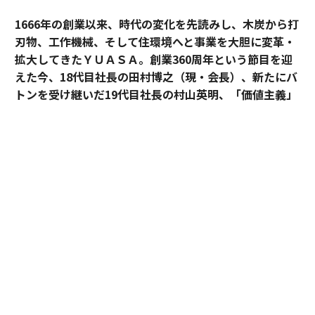
1666年の創業以来、時代の変化を先読みし、木炭から打
刃物、工作機械、そして住環境へと事業を大胆に変革・
拡大してきたＹＵＡＳＡ。創業360周年という節目を迎
えた今、18代目社長の田村博之（現・会長）、新たにバ
トンを受け継いだ19代目社長の村山英明、「価値主義」
を掲げて企業変革に伴走するカクシンCEO・田尻望が、
AIを超える「人の提供価値」と、持続的な成長を支える
組織変革の本質に迫る。
カクシン CEO 田尻 望
（以下、
田尻
）：私たちカクシン
は「付加価値経営」と「感動こそ価値の源泉」を掲げて
います。あらゆる事業の最終目的は、人の心を動かす
「感動」を生み出し続けることにあるからです。
BtoC、BtoBを問わず、最終的に価値を評価し、意思決
定を下すのは血の通った人間です。人は何に幸せを感
じ、投資するのか。その根幹にあるのは、理屈や数字を