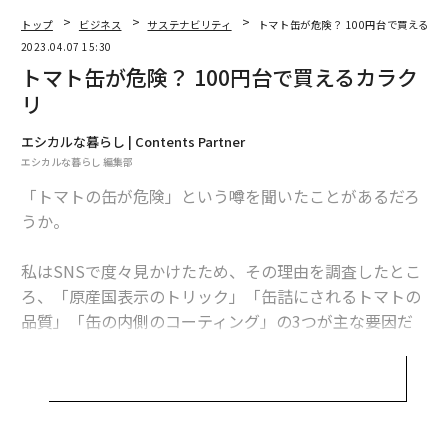
2026年9月号発売中
トップ
ビジネス
サステナビリティ
トマト缶が危険？ 100円台で買えるカ
2023.04.07 15:30
トマト缶が危険？ 100円台で買えるカラク
最新号の購入はこちらから
リ
メンバーシップに登録する
エシカルな暮らし | Contents Partner
エシカルな暮らし 編集部
「トマトの缶が危険」という噂を聞いたことがあるだろ
うか。
関連記事
私はSNSで度々見かけたため、その理由を調査したとこ
ろ、「原産国表示のトリック」「缶詰にされるトマトの
「エシカル」なモノを見極める、6つのポイント
品質」「缶の内側のコーティング」の3つが主な要因だ
った。
割り箸は、環境に悪いのか？ 誤解しがちな事実
三井物産を辞めクッキー屋さんに 「ovgo Baker」はこう誕生した
今回は、それぞれの要因を掘り下げて、トマト缶が危険
だとされている理由を解説していく。
人気再熱のDIESELが見つけた Z世代のスイートスポットとは