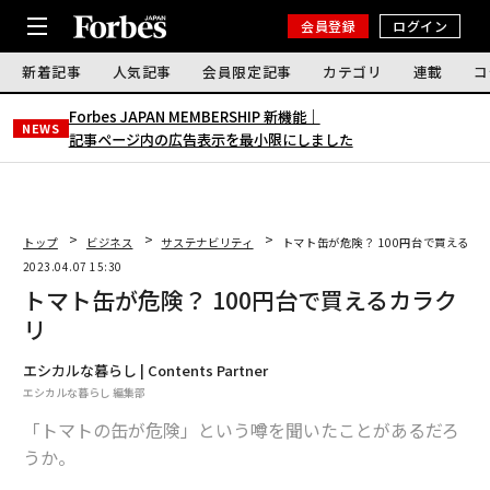
会員登録
ログイン
新着記事
人気記事
会員限定記事
カテゴリ
連載
コ
Forbes JAPAN MEMBERSHIP 新機能｜
NEWS
記事ページ内の広告表示を最小限にしました
トップ
ビジネス
サステナビリティ
トマト缶が危険？ 100円台で買えるカ
2023.04.07 15:30
トマト缶が危険？ 100円台で買えるカラク
リ
エシカルな暮らし | Contents Partner
エシカルな暮らし 編集部
「トマトの缶が危険」という噂を聞いたことがあるだろ
うか。