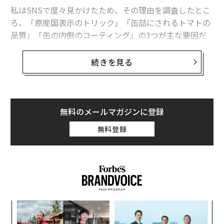
私はSNSで度々見かけたため、その理由を調査したとこ
ろ、「原産国表示のトリック」「缶詰にされるトマトの
品質」「缶の内側のコーティング」の3つが主な要因だ
った。
続きを見る
今回は、それぞれの要因を掘り下げて、トマト缶が危険
だとされている理由を解説していく。
原産国表示のトリック
無料のメールマガジンに登録
無料登録
義す
目
むス
の