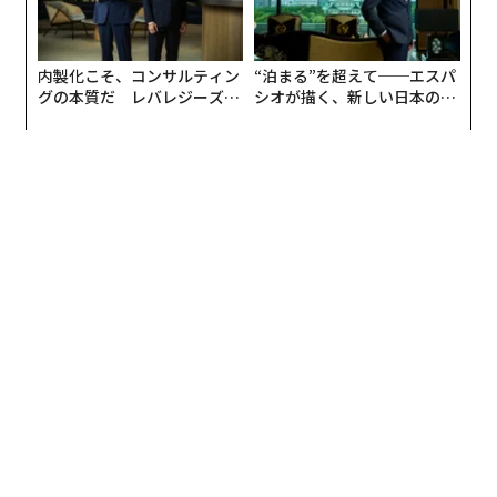
なぜそんなことがまかり通るのか。消費者庁によると
「輸入加工した食品の場合、どこの国から輸入されたも
内製化こそ、コンサルティン
“泊まる”を超えて──エスパ
のか」を書くことになっているからだ。
グの本質だ レバレジーズが
シオが描く、新しい日本のラ
実践する、次世代ファームの
グジュアリー（前編）
中国産のトマトだから危険というわけではないが、この
全貌
事実を知った人々の多くが、トマト缶の安全性に疑問を
抱いているのだろう。
缶詰にされるトマトの品質
缶詰にされるトマトには、古くなって酸化が進み、腐っ
てしまったものが使われていることがある。
ほかには、水で薄めたトマトにでんぷんや食物繊維を加
えてとろみをつけ、着色料で鮮やかな赤色に染めること
で、新鮮な商品に偽装して売られている場合もある。
このようなトマト缶は、特にアフリカで顕著に見られる