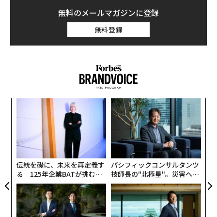
原産国表示のトリック
無料のメールマガジンに登録
旅館で「寝落ちするための演奏会」 NTT東日本が探る睡眠 x 音楽の可能
性
無料登録
タグ：
農業
advertisement
キ
「
か。
左右
キャ
T
な
R S
日
術
た
ア
伝統を礎に、未来を再定義す
パシフィックコンサルタンツ
トマトが最も安く手に入るのは、生産量世界1位の中国
る 125年企業BATが挑むス
技師長の"北極星"。災害への
だと言われている。実は、原産国が「イタリア産」と書
モークレスな未来
無力感を乗り越え見つけた、
かれていても、実際には中国で採れたトマトを使用して
防災一筋20年の答え
いることが多々ある。