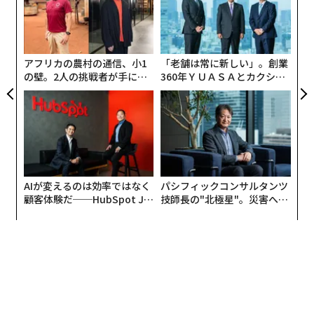
ン
エ
チ
ェ
アフリカの農村の通信、小1
「老舗は常に新しい」。創業
トマトが最も安く手に入るのは、生産量世界1位の中国
の壁。2人の挑戦者が手にし
360年ＹＵＡＳＡとカクシン
だと言われている。実は、原産国が「イタリア産」と書
た「次なる武器」
CEO田尻望が語る、AIを超え
かれていても、実際には中国で採れたトマトを使用して
る人の価値
いることが多々ある。
なぜそんなことがまかり通るのか。消費者庁によると
「輸入加工した食品の場合、どこの国から輸入されたも
AIが変えるのは効率ではなく
パシフィックコンサルタンツ
のか」を書くことになっているからだ。
顧客体験だ──HubSpot Ja
技師長の"北極星"。災害への
panが語る「Grow Better」
無力感を乗り越え見つけた、
中国産のトマトだから危険というわけではないが、この
な組織のつくり方
防災一筋20年の答え
事実を知った人々の多くが、トマト缶の安全性に疑問を
抱いているのだろう。
缶詰にされるトマトの品質