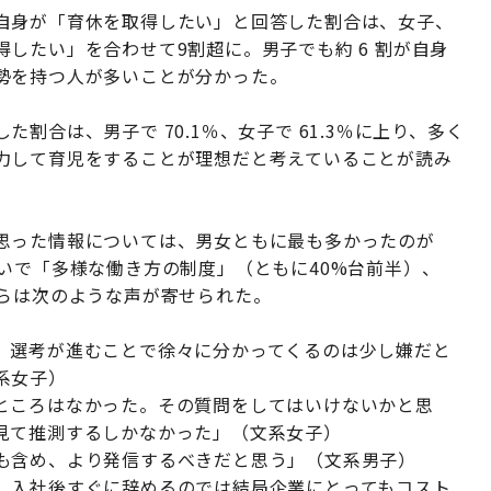
自身が「育休を取得したい」と回答した割合は、女子、
したい」を合わせて9割超に。男子でも約 6 割が自身
勢を持つ人が多いことが分かった。
割合は、男子で 70.1％、女子で 61.3％に上り、多く
力して育児をすることが理想だと考えていることが読み
思った情報については、男女ともに最も多かったのが
いで「多様な働き方の制度」（ともに40%台前半）、
からは次のような声が寄せられた。
。選考が進むことで徐々に分かってくるのは少し嫌だと
系女子）
ところはなかった。その質問をしてはいけないかと思
見て推測するしかなかった」（文系女子）
も含め、より発信するべきだと思う」（文系男子）
。入社後すぐに辞めるのでは結局企業にとってもコスト