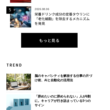
2026.08.06
栄養ドリンク成分の定番タウリンに
「老化細胞」を除去するメカニズム
を発見
もっと見る
TREND
脳のキャパシティを解放する仕事の片づ
け術、AIと自動化の活用法
「辞めたいのに辞められない」人が6割
に。キャリアが行き詰まっている5つの
サイン