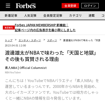
会員登録
ログイン
新着記事
人気記事
会員限定記事
カテゴリ
連載
コ
Forbes JAPAN MEMBERSHIP 新機能｜
NEWS
記事ページ内の広告表示を最小限にしました
トップ
エンタメ・スポーツ
スポーツ
渡邊雄太がNBAで味わった「天国と
2023.04.01 12:00
渡邊雄太がNBAで味わった「天国と地獄」
その後も賞賛される理由
素人NBA | Official Columnist
NBA YouTuber
こんにちは！YouTubeでNBAバラエティ「素人NBA」を
運営しているまっつんです。2000年からNBAを見始め、
大のレイカーズファンです。YouTubeでは相方のしゃっ
くと一緒にNBAの情報を日々発信しています。