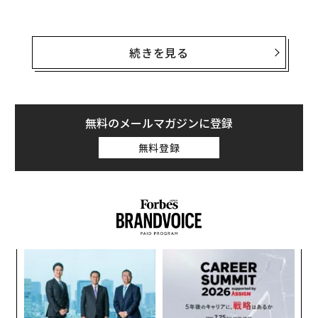
続きを見る
無料のメールマガジンに登録
無料登録
今回は玄人まっつんがお送りします
ンツ
挑
への
よっ
た、
PA
目
（前回：NBAはまるで「週刊少年ジャンプ」 弱小チー
の
ムを愛し続ける理由）