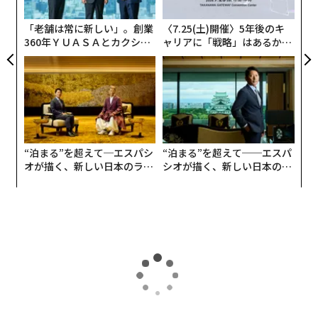
ン
「老舗は常に新しい」。創業
〈7.25(土)開催〉5年後のキ
360年ＹＵＡＳＡとカクシン
ャリアに「戦略」はあるか。
4月に入りNBAはいよいよレギュラーシーズン最終月を
CEO田尻望が語る、AIを超え
トップエグゼクティブのキャ
る人の価値
リアに触れる1日│CAREER S
迎えます。
UMMIT 2026
ここから各チームが数試合を戦い、ついにプレーイン・
トーナメント、プレーオフへ入っていきます。NBAファ
ンの中ではこれからが特に盛り上がってくる時期じゃな
“泊まる”を超えて─エスパシ
“泊まる”を超えて──エスパ
いでしょうか？
オが描く、新しい日本のラグ
シオが描く、新しい日本のラ
ジュアリー（中編）
グジュアリー（前編）
今日お伝えしたいのは、ブルックリンネッツに所属する
渡邊雄太について。
渡邊雄太が2022年夏にブルックリンネッツへ移籍し、一
時的にはリーグを代表するスリーポイントシューターに
成長しているというニュースは知っている方も多いと思
トップ
Forbes JAPAN BrandVoice
Forbes JAPAN BrandVoice
アフ
います。ただ、その後チーム状況が大きく変わり、渡邊
2026.07.31 16:00