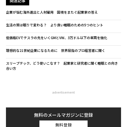
関連記事
企業が悩む海外進出と人材雇用 国境をまたぐ起業家の答え
生活の質は眠りで変わる？ より良い睡眠のための5つのヒント
低価格EVでテスラの先をいくGMとVW、3万ドル以下の車両を強化
理想的な21世紀企業になるために 世界屈指のプロ経営者に聞く
スリープテック、どう使いこなす？ 起業家と研究者に聞く睡眠との向き
合い方
advertisement
無料のメールマガジンに登録
無料登録