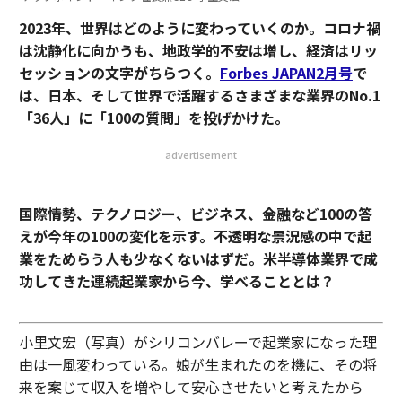
2023年、世界はどのように変わっていくのか。コロナ禍
は沈静化に向かうも、地政学的不安は増し、経済はリッ
セッションの文字がちらつく。
Forbes JAPAN2月号
で
は、日本、そして世界で活躍するさまざまな業界のNo.1
「36人」に「100の質問」を投げかけた。
advertisement
国際情勢、テクノロジー、ビジネス、金融など100の答
えが今年の100の変化を示す。不透明な景況感の中で起
業をためらう人も少なくないはずだ。米半導体業界で成
功してきた連続起業家から今、学べることとは？
小里文宏（写真）がシリコンバレーで起業家になった理
由は一風変わっている。娘が生まれたのを機に、その将
来を案じて収入を増やして安心させたいと考えたから