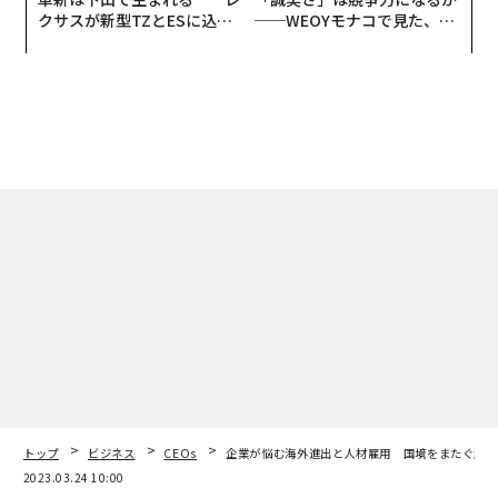
クサスが新型TZとESに込め
──WEOYモナコで見た、く
た「DISCOVER」の哲学
ら寿司の経営哲学
トップ
ビジネス
CEOs
企業が悩む海外進出と人材雇用 国境をまたぐ起業
2023.03.24 10:00
企業が悩む海外進出と人材雇用 国境をま
たぐ起業家の答え
井関庸介 | Forbes JAPAN編集部
Editor-at-large
著者フォロー
記事を保存