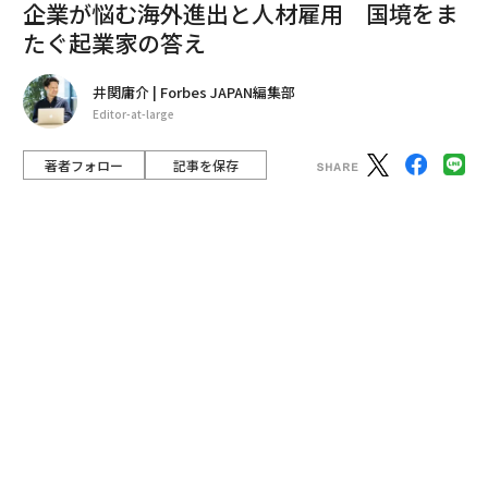
Deel共同創業者兼CEOのアレックス・ブアジズ
2023年、世界はどのように変わっていくのか。コロナ禍
は沈静化に向かうも、地政学的不安は増し、経済はリッ
セッションの文字がちらつく。
Forbes JAPAN2月号
で
は、日本、そして世界で活躍するさまざまな業界のNo.1
「36人」に「100の質問」を投げかけた。国際情勢、テ
クノロジー、ビジネス、金融など100の答えが今年の100
の変化を示す。
advertisement
海外に商機を求めたい、優秀な人材を雇いたい──。そ
う考えるスタートアップや中小企業の経営者は少なくな
いだろう。国境をまたいで活躍してきた2人の起業家が
たどり着いた解決策とは。