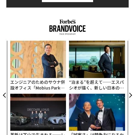
挑
よっ
PA
な
術
た
ア
エンジニアのためのサウナ併
“泊まる”を超えて──エスパ
設オフィス「Mobius Park」
シオが描く、新しい日本のラ
がオープン──タマディック
グジュアリー（前編）
が健康経営を徹底する理由
革新は下山で生まれる──レ
「誠実さ」は競争力になるか