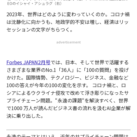
EOのイシャイ・アシュラグ（右）
2023年、世界はどのように変わっていくのか。コロナ禍
は沈静化に向かうも、地政学的不安は増し、経済はリッ
セッションの文字がちらつく。
advertisement
Forbes JAPAN2月号
では、日本、そして世界で活躍する
さまざまな業界のNo.1「36人」に「100の質問」を投げ
かけた。国際情勢、テクノロジー、ビジネス、金融など
100の答えが今年の100の変化を示す。 コロナ禍と、ロ
シアによるウクライナ侵攻で改めて浮き彫りになったサ
プライチェーン問題。“永遠の課題“を解決すべく、世界
で1000 万人が読んだビジネス書の流れを汲むAI企業が解
決に乗り出した。
永遠のテーマとはいえ、近年のサプライチェーン問題は