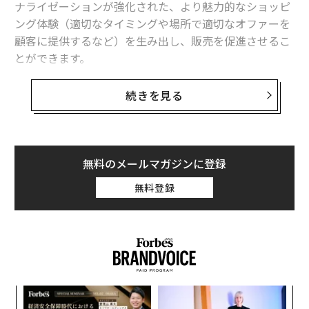
ナライゼーションが強化された、より魅力的なショッピ
ング体験（適切なタイミングや場所で適切なオファーを
顧客に提供するなど）を生み出し、販売を促進させるこ
とができます。
AIテクノロジーは、生産から顧客への最終配送まで、バ
続きを見る
リューチェーンとサプライチェーンのほぼすべての側面
に影響を与える可能性があると思われます。
本稿では、2030年までの市場成長予測や店舗や倉庫のオ
無料のメールマガジンに登録
ペレーション、顧客体験への影響など、小売市場におけ
無料登録
るAIの導入と応用について探っています。
市場規模とビジネスチャンス
AI技術は急速に進化しており、さまざまな分野や産業に
適用されるようになっています。AIを搭載した技術を店
頭や倉庫に取り入れ、さまざまな販売形態やマーケティ
〜
ングチャネルで効率を高め、パーソナライゼーションを
金