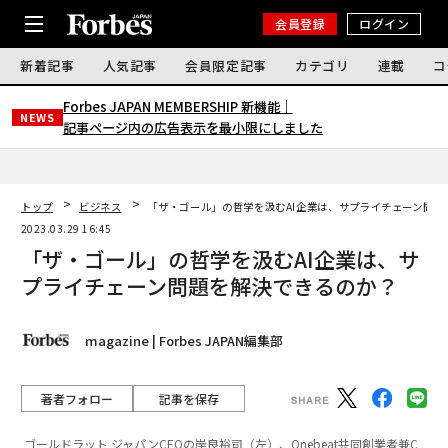
会員登録
ログイン
新着記事
人気記事
会員限定記事
カテゴリ
連載
コ
Forbes JAPAN MEMBERSHIP 新機能｜
NEWS
記事ページ内の広告表示を最小限にしました
トップ
ビジネス
「ザ・ゴール」の哲学を汲むAI企業は、サプライチェーン問題
2023.03.29 16:45
「ザ・ゴール」の哲学を汲むAI企業は、サ
プライチェーン問題を解決できるのか？
magazine | Forbes JAPAN編集部
著者フォロー
記事を保存
ゴールドラット ジャパンCEOの岸良裕司（左）、Onebeat共同創業者兼C