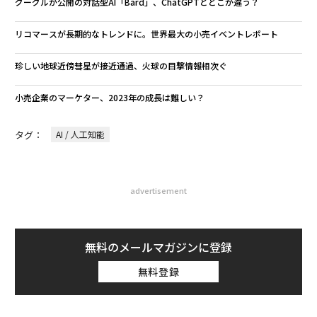
グーグルが公開の対話型AI「Bard」、ChatGPTとどこが違う？
リコマースが長期的なトレンドに。世界最大の小売イベントレポート
珍しい地球近傍彗星が接近通過、火球の目撃情報相次ぐ
小売企業のマーケター、2023年の成長は難しい？
タグ：
AI / 人工知能
advertisement
無料のメールマガジンに登録
無料登録