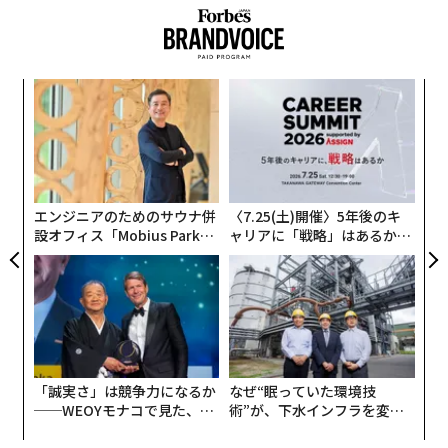
革
ク
た「
挑
よっ
PA
エンジニアのためのサウナ併
〈7.25(土)開催〉5年後のキ
設オフィス「Mobius Park」
ャリアに「戦略」はあるか。
がオープン──タマディック
トップエグゼクティブのキャ
が健康経営を徹底する理由
リアに触れる1日│CAREER S
UMMIT 2026
「誠実さ」は競争力になるか
なぜ“眠っていた環境技
──WEOYモナコで見た、く
術”が、下水インフラを変え
ら寿司の経営哲学
たのか──産総研×月島JFE