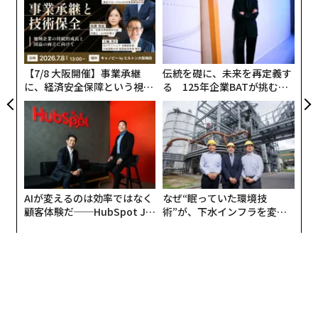
強化することで、今後10年間の小売市場は大きな変化を
個
ア
ェ
遂げる可能性があります。
の
た
Coresight Researchでは、図1に示すように、AI技術投入
【7/8 大阪開催】事業承継
伝統を礎に、未来を再定義す
によるグローバルな小売企業の収益は、2023年に85億ド
に、経済安全保障という視点
る 125年企業BATが挑むス
ル、2030年には386億ドルに拡大すると予測していま
が加わるとき──経営者が問
モークレスな未来
われる新たな判断軸
す。
図1. AIが小売企業にもたらすグローバル収益予測（10億
米ドル）
AIが変えるのは効率ではなく
なぜ“眠っていた環境技
顧客体験だ──HubSpot Ja
術”が、下水インフラを変え
panが語る「Grow Better」
たのか──産総研×月島JFE
な組織のつくり方
アクアソリューションの10年
出典：Coresight Research