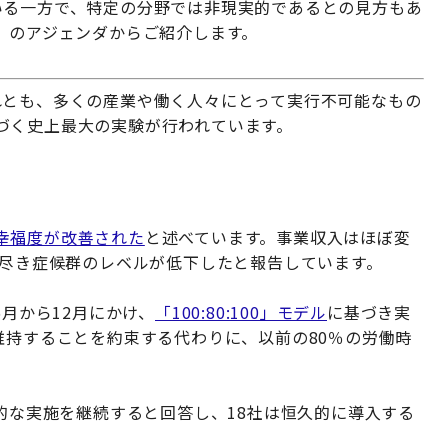
いる一方で、特定の分野では非現実的であるとの見方もあ
）のアジェンダからご紹介します。
れとも、多くの産業や働く人々にとって実行不可能なもの
づく史上最大の実験が行われています。
幸福度が改善された
と述べています。事業収入はほぼ変
え尽き症候群のレベルが低下したと報告しています。
6月から12月にかけ、
「100:80:100」モデル
に基づき実
維持することを約束する代わりに、以前の80％の労働時
。
験的な実施を継続すると回答し、18社は恒久的に導入する