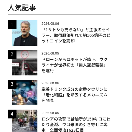
人気記事
2026.08.06
「1サトシも売らない」と主張のセイ
ラー、取得原価割れで約165億円のビ
ットコインを売却
2026.08.05
ドローンからロボットが降下、ウク
ライナが世界初の「無人空挺強襲」
を遂行
2026.08.06
栄養ドリンク成分の定番タウリンに
「老化細胞」を除去するメカニズム
を発見
2026.08.05
ロシアの攻撃で給油所が150キロにわ
たり全滅、ウは米国の引き寄せに奔
走 全面侵攻1623日目