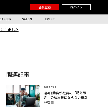
会員登録
ログイン
CAREER
SALON
EVENT
限にしました
関連記事
2023.03.21
週4日勤務が社員の「燃え尽
き」の解決策にならない根深
い理由