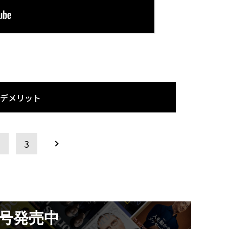
とデメリット
2
3
月号発売中