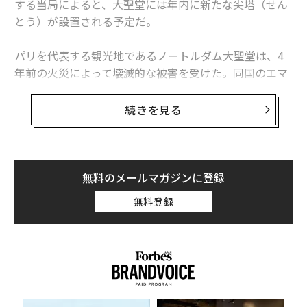
する当局によると、大聖堂には年内に新たな尖塔（せん
とう）が設置される予定だ。
風の力で燃料節約、新世代の帆を商船三井が採用
テスラ車で「走行中にハンドル脱落」 米当局が調査
パリを代表する観光地であるノートルダム大聖堂は、4
年前の火災によって壊滅的な被害を受けた。同国のエマ
タグ：
オリンピック/五輪
パリ
eVTOL/電動垂直離着陸機
ニュエル・マクロン大統領は、来年末までに大聖堂を修
復し、一般公開を再開する意向を示している。
続きを見る
修復にあたっては、尖塔が1つの争点となっていた。現
advertisement
代的なデザインを望む人もいれば、元と同じデザインの
尖塔設置を求める人もいた。最終的に選ばれたのは後者
無料のメールマガジンに登録
だ。
無料登録