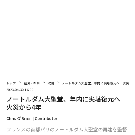
2026年9月号発売中
最新号の購入はこちらから
メンバーシップに登録する
トップ
経済・社会
欧州
ノートルダム大聖堂、年内に尖塔復元へ 火災から
2023.04.30 16:00
関連記事
ノートルダム大聖堂、年内に尖塔復元へ
天才創業者率いる米ルミナー、非自動運転車用LiDARで躍進
火災から4年
IT大手から流出のテック人材、自動車メーカーが奪い合い
Chris O'Brien | Contributor
フランスの首都パリのノートルダム大聖堂の再建を監督
日本の空飛ぶバイクがアブダビを飛ぶ、XTURISMOがUAEで合弁会社設立