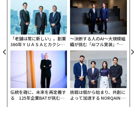
な
術
た
ア
ア
の
た
「老舗は常に新しい」。創業
〜決断する人のAI〜大規模組
360年ＹＵＡＳＡとカクシン
織が挑む「AIフル実装」“使
CEO田尻望が語る、AIを超え
う”企業から“動く”企業へ【N
る人の価値
TTドコモビジネス×PwC】
伝統を礎に、未来を再定義す
挑戦は個から始まり、共創に
る 125年企業BATが挑むス
よって加速する NORQAIN JA
モークレスな未来
PAN 特別座談会