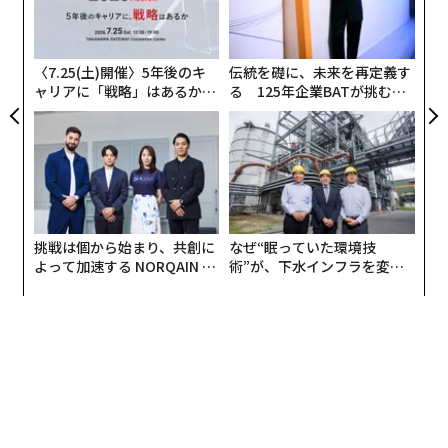
T
オ
ジ
〈7.25(土)開催〉5年後のキ
伝統を礎に、未来を再定義す
ャリアに「戦略」はあるか。
る 125年企業BATが挑むス
トップエグゼクティブのキャ
モークレスな未来
リアに触れる1日│CAREER S
UMMIT 2026
挑戦は個から始まり、共創に
なぜ“眠っていた環境技
よって加速する NORQAIN JA
術”が、下水インフラを変え
PAN 特別座談会
たのか──産総研×月島JFE
アクアソリューションの10年
翻訳＝溝口慈子