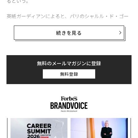
るという。
英紙ガーディアンによると、パリのシャルル・ド・ゴー
ル空港とオルリー空港を管理するADPグループの社員ソ
レーヌ・ル・ブリがオランダ・アムステルダムで開催さ
続きを見る
れたドローンに関する会議でこの計画を認めた。
ル・ブリは「世界初の、電動垂直離着陸機（eVTOL）に
よるテストサービスを開始しようとしている」と語っ
無料のメールマガジンに登録
た。
無料登録
〜
織
う
“