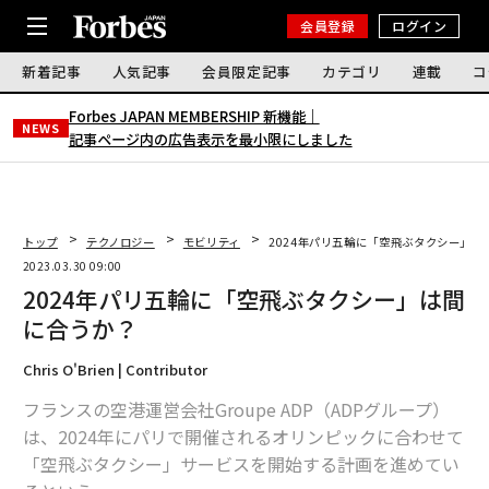
会員登録
ログイン
新着記事
人気記事
会員限定記事
カテゴリ
連載
コ
Forbes JAPAN MEMBERSHIP 新機能｜
NEWS
記事ページ内の広告表示を最小限にしました
トップ
テクノロジー
モビリティ
2024年パリ五輪に「空飛ぶタクシー」は
2023.03.30 09:00
2024年パリ五輪に「空飛ぶタクシー」は間
に合うか？
Chris O'Brien | Contributor
フランスの空港運営会社Groupe ADP（ADPグループ）
は、2024年にパリで開催されるオリンピックに合わせて
「空飛ぶタクシー」サービスを開始する計画を進めてい