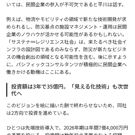
いては、民間企業の参入が不可欠であると平川は話す。
例えば、物流やモビリティの領域で新たな技術開発が求
められるし、防災基点の施設マネジメント・運用は民間
企業のノウハウが活かせる可能性があるかもしれない。
「サステナ∞レジリエンス社会」は、来たるべき社会イ
ンフラの設計図であるのみならず、防災が新たなビジネ
スの機会創出の領域となる可能性を含む。後に示すよう
に、パシフィックコンサルタンツが積極的に民間企業へ
働きかける動機はここにある。
投資額は3年で35億円。「見える化技術」も次世
代へ
このビジョンを絵に描いた餅で終わらせないため、同社
は2方向で投資を進めている。
ひとつは先端技術導入で、2026年期は年間7億4,000万円
の予算を投じる。投資額は数年前の予算のおよそ倍額