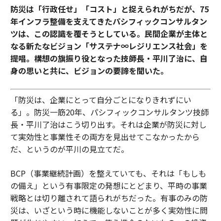
防災は「行政任せ」「コスト」と捉えられがちだが、75
年インフラ整備を支えてきたパシフィックコンサルタン
ツは、この認識を覆そうとしている。民間企業が主体と
なる新たなビジョン「サステナ∞レジリエンス社会」を
提唱。構想の旗振り役となった技師長・平川了治に、自
身の思いと共に、ビジョンの要諦を聞いた。
「防災は、企業にとって自分ごとになりきれずにい
る」。防災一筋20年、パシフィックコンサルタンツ技師
長・平川了治はこう切り出す。それは企業が防災に対し
て実効性と事業性その両方を見出せてこなかったから
だ、というのが平川の見立てだ。
BCP（事業継続計画）を整えていても、それは「もしも
の備え」という有事限定の発想にとどまり、平時の事業
戦略とは切り離されて語られがちだった。有事のみの防
災は、いざという時に機能しないことが多く実効性に問