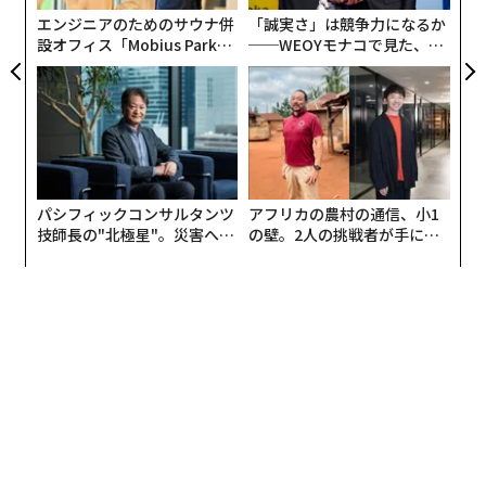
エンジニアのためのサウナ併
「誠実さ」は競争力になるか
設オフィス「Mobius Park」
──WEOYモナコで見た、く
がオープン──タマディック
ら寿司の経営哲学
が健康経営を徹底する理由
パシフィックコンサルタンツ
アフリカの農村の通信、小1
技師長の"北極星"。災害への
の壁。2人の挑戦者が手にし
無力感を乗り越え見つけた、
た「次なる武器」
防災一筋20年の答え