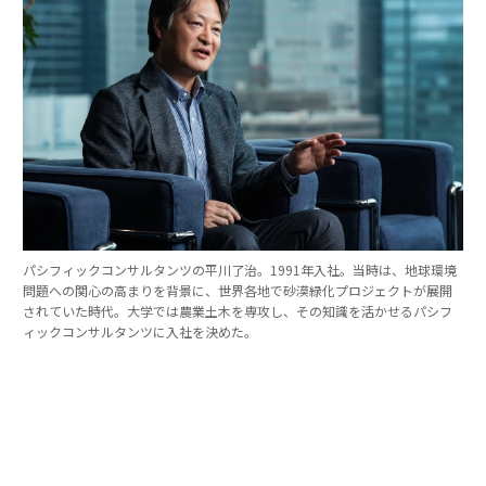
パシフィックコンサルタンツの平川了治。1991年入社。当時は、地球環境
問題への関心の高まりを背景に、世界各地で砂漠緑化プロジェクトが展開
されていた時代。大学では農業土木を専攻し、その知識を活かせるパシフ
ィックコンサルタンツに入社を決めた。
「防災は10点ずつを積み重ねる」。技師長の原
点
これほど広いビジョンを語れる平川とは、いったいどん
な人物なのか。そのキャリアをたどると、日本の防災史