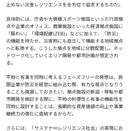
止めない災害レジリエンスを全方位で追求するものだ。
具体的には、庁舎や大規模スポーツ施設といった行政拠
点や企業のオフィス、商業施設といった経済拠点施設に
「賑わい」「環境配慮(ZEB)」などに加えて、「防災」
の機能を持たせ、災害時にも自立して機能する地域拠点
へと転換する。こうした拠点を地域に分散配置し、ネッ
トワーク化していくエリア開発や都市計画が想定され
る。
平時と有事を同時に考えるフェーズフリーの発想は、民
間企業が防災を経営に組み込む際、有力な視点となりう
ることも強調しておきたい。拠点施設の新設・移転や都
市開発を検討する際に、平時の利便性と有事の機能性を
同時に設計することは、長期的な資産価値の向上や事業
継続力の強化に直結するからだ。
さらには、「サステナ∞レジリエンス社会」の実現にお