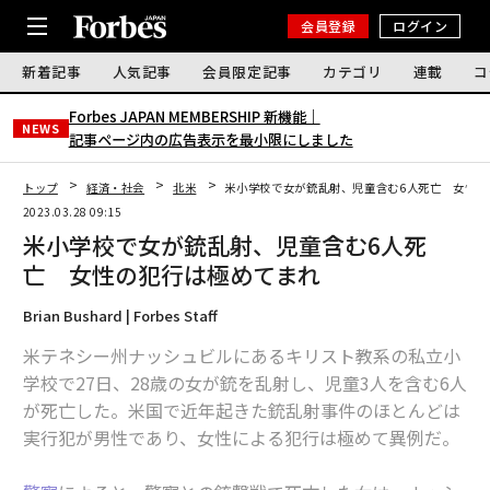
会員登録
ログイン
新着記事
人気記事
会員限定記事
カテゴリ
連載
コ
Forbes JAPAN MEMBERSHIP 新機能｜
NEWS
記事ページ内の広告表示を最小限にしました
トップ
経済・社会
北米
米小学校で女が銃乱射、児童含む6人死亡 女性の
2023.03.28 09:15
米小学校で女が銃乱射、児童含む6人死
亡 女性の犯行は極めてまれ
Brian Bushard | Forbes Staff
米テネシー州ナッシュビルにあるキリスト教系の私立小
学校で27日、28歳の女が銃を乱射し、児童3人を含む6人
が死亡した。米国で近年起きた銃乱射事件のほとんどは
実行犯が男性であり、女性による犯行は極めて異例だ。