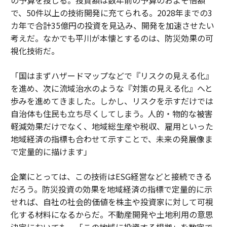
で、50件以上の技術開発に充てられる。2028年までの3
カ年で合計35億円の投資を見込み、開発を加速させたい
考えだ。なかでも平川が本懐とするのは、防災効果の可
視化技術だ。
「国はまずハザードマップなどで『リスクの見える化』
を進め、次に流域治水のような『対策の見える化』へと
歩みを進めてきました。しかし、リスクを示すだけでは
自治体も住民も立ち尽くしてしまう。人的・物的な被害
軽減効果だけでなく、地域総生産や税収、雇用といった
地域経済の指標も合わせて示すことで、未来の発展像ま
で定量的に描けます」
企業にとっては、この技術はESG経営などと接続できる
だろう。防災投資の効果を地域経済の指標で定量的に示
せれば、自社の社会的価値を株主や投資家に対して可視
化する材料になるからだ。不動産開発や土地利用の意思
決定においても、「この地域に投資する根拠」を数字で