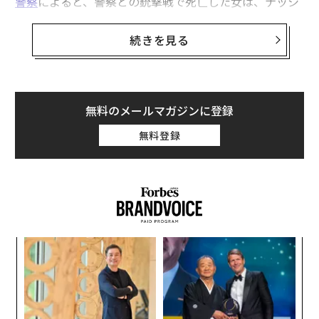
警察
によると、警察との銃撃戦で死亡した女は、ナッシ
ュビル在住のオードリー・ヘールと特定された。動機は
不明。犠牲者のうち3人は9歳、残る3人は60～61歳だっ
続きを見る
た。
NPO「
暴力プロジェクト
」が1966年から記録している銃
犯罪データベースによると、米国では死者数4人以上
無料のメールマガジンに登録
（犯人は含まず）の銃撃事件が172件起きているが、女
無料登録
性の実行犯は4人のみ。うち3件はカリフォルニア州での
事件で、2006年にゴレタ、14年にアルトゥラス、15年
にサンバーナディーノで発生。残る1件は2019年、ニュ
ージャージー州のジャージーシティで起きた。
目
の
ン
伝
る
モ