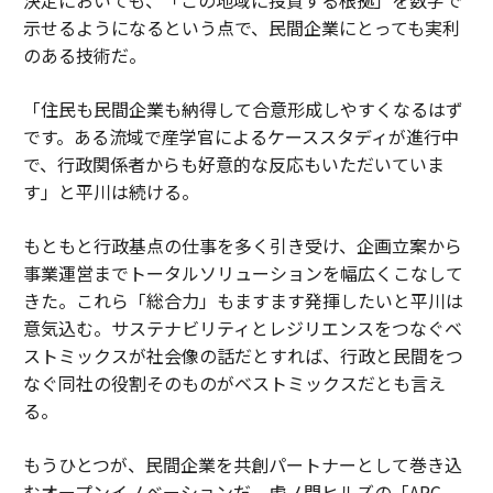
示せるようになるという点で、民間企業にとっても実利
のある技術だ。
「住民も民間企業も納得して合意形成しやすくなるはず
です。ある流域で産学官によるケーススタディが進行中
で、行政関係者からも好意的な反応もいただいていま
す」と平川は続ける。
もともと行政基点の仕事を多く引き受け、企画立案から
事業運営までトータルソリューションを幅広くこなして
きた。これら「総合力」もますます発揮したいと平川は
意気込む。サステナビリティとレジリエンスをつなぐベ
ストミックスが社会像の話だとすれば、行政と民間をつ
なぐ同社の役割そのものがベストミックスだとも言え
る。
もうひとつが、民間企業を共創パートナーとして巻き込
むオープンイノベーションだ。虎ノ門ヒルズの「ARC