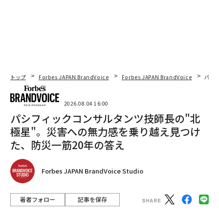
トップ
Forbes JAPAN BrandVoice
Forbes JAPAN BrandVoice
パシ
2026.08.04 16:00
パシフィックコンサルタンツ技師長の"北
極星"。災害への無力感を乗り越え見つけ
た、防災一筋20年の答え
Forbes JAPAN BrandVoice Studio
著者フォロー
記事を保存