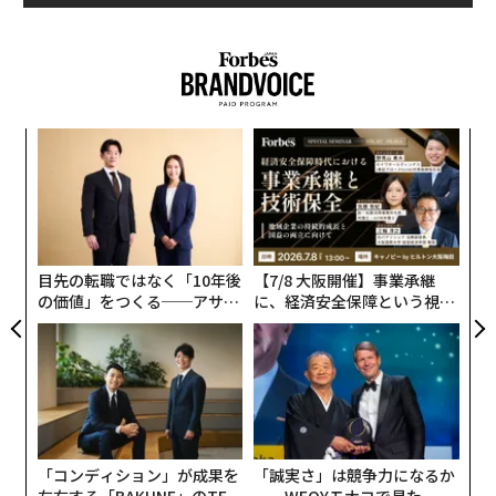
ニューヨーク・タイムズが市の
データ
などを引用して伝
えているところによると、アムステルダムへの訪問者数
は2021年に900万人近く、昨年は2000万人に達した（編
集注：同市は2021年に年間訪問者数を最大2000万に
制限
している）。
〜
織
う
A
T
顧客
pa
な
目先の転職ではなく「10年後
【7/8 大阪開催】事業承継
の価値」をつくる──アサイ
に、経済安全保障という視点
ンの長期伴走型支援とは
が加わるとき──経営者が問
われる新たな判断軸
「コンディション」が成果を
「誠実さ」は競争力になるか
左右する――「BAKUNE」のTEN
──WEOYモナコで見た、く