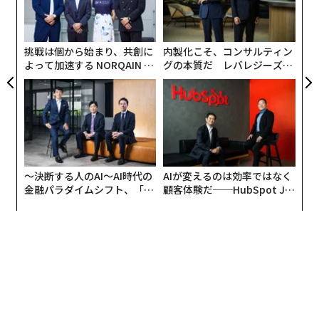
ア
の
た
挑戦は個から始まり、共創に
内製化こそ、コンサルティン
よって加速する NORQAIN JA
グの本質だ レバレジーズが
PAN 特別座談会
実践する、次世代ファームの
全貌
〜決断する人のAI〜AI時代の
AIが変えるのは効率ではなく
金融パラダイムシフト、「超
顧客体験だ──HubSpot Ja
個別化」の核心 【MUFG×ウ
panが語る「Grow Better」
ェルスナビ×PwC】
な組織のつくり方