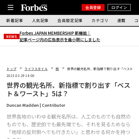
会員登録
ログイン
新着記事
人気記事
会員限定記事
カテゴリ
連載
コ
Forbes JAPAN MEMBERSHIP 新機能｜
NEWS
記事ページ内の広告表示を最小限にしました
トップ
ライフスタイル
旅
世界の観光名所、新指標で割り出す「ベスト＆ワ
2023.03.29 14:00
世界の観光名所、新指標で割り出す「ベス
ト＆ワースト」5は？
Duncan Madden | Contributor
世界各地のいわゆる観光名所は、人工のものでも自然の
ものでも、歴史的でも最先端でも、それを見るためなら
「地球の反対側へでも行きたい」と思わせる何かを持つ