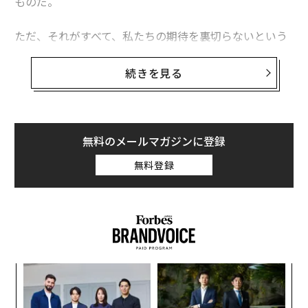
ものだ。
ただ、それがすべて、私たちの期待を裏切らないという
わけでもない。お金と時間を使って見に行く価値のある
もの、労力やコストに見合わないものは、どうすれば見
続きを見る
分けることができるだろうか？
旅行関連の情報を発信するブログ、Stasher（スタシャ
ー）は先ごろ、世界の観光名所99カ所を対象に、複数の
無料のメールマガジンに登録
データから割り出したスコアに基づく新たなランキング
無料登録
を
発表した
。
な
術
た
ア