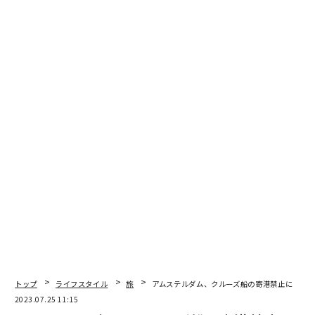
編集＝木内涼子
2026年9月号発売中
最新号の購入はこちらから
メンバーシップに登録する
関連記事
欧州各国が「ノマドビザ」提供 リモートワークするならどこ？
トップ
ライフスタイル
旅
アムステルダム、クルーズ船の寄港禁止に オ
オーロラが見られなければ「無料の旅」進呈 北欧クルーズ企業が約束
2023.07.25 11:15