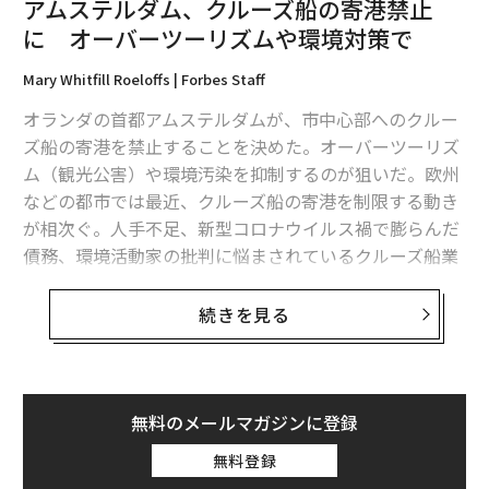
アムステルダム、クルーズ船の寄港禁止
女性のひとり旅に最適な都市はドバイ、マドリッド、チェンマイ
に オーバーツーリズムや環境対策で
TikTok CEO、米公聴会で何を言った？ 議員らフォーブス記事も引用し追
Mary Whitfill Roeloffs | Forbes Staff
及
オランダの首都アムステルダムが、市中心部へのクルー
人はペットに癒しを「求めすぎ」ている 理想の関係を築くには
ズ船の寄港を禁止することを決めた。オーバーツーリズ
ム（観光公害）や環境汚染を抑制するのが狙いだ。欧州
タグ：
旅行/観光
遺跡
ハンガリー
などの都市では最近、クルーズ船の寄港を制限する動き
が相次ぐ。人手不足、新型コロナウイルス禍で膨らんだ
債務、環境活動家の批判に悩まされているクルーズ船業
advertisement
界にとって、もう1つの頭の痛い問題になっている。
続きを見る
BBCによると、アムステルダムの市議会は、歴史地区へ
の大型船の入港を認めるのは市の持続可能性目標にそぐ
わず、市による観光業界規制の取り組みにも反すると判
断し、禁止を議決した。アムステルダム中央駅近くにあ
無料のメールマガジンに登録
るクルーズ船ターミナルは廃止される方向だ。
無料登録