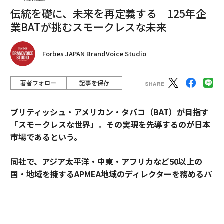
伝統を礎に、未来を再定義する 125年企
業BATが挑むスモークレスな未来
編集＝上田裕資
Forbes JAPAN BrandVoice Studio
著者フォロー
記事を保存
2026年9月号発売中
ブリティッシュ・アメリカン・タバコ（BAT）が目指す
最新号の購入はこちらから
「スモークレスな世界」。その実現を先導するのが日本
市場であるという。
メンバーシップに登録する
同社で、アジア太平洋・中東・アフリカなど50以上の
国・地域を擁するAPMEA地域のディレクターを務めるパ
スカル・ムルメステールに戦略を聞いた。
関連記事
来年125周年を迎えるブリティッシュ・アメリカン・タ