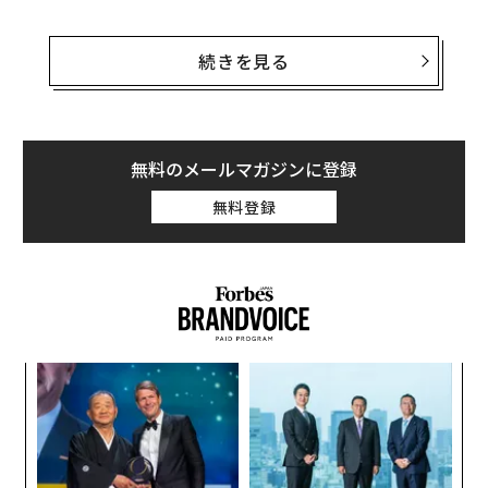
すると、ルーシー・バロウというメンバーから「サイズ
の合うトップスが数枚あります。私はベラ・ビスタに住
続きを見る
んでいますが、金曜日ならどこかで会うことができま
す」という返事が届いた。バロウのアカウントは10月に
開設されたばかりで、プロフィール写真にはおもちゃを
噛む犬が写っていた。
無料のメールマガジンに登録
無料登録
フェイスブック上には、近隣に住むママたちが子ども用
品を売買するマーケットプレイスが多数存在し、このよ
うな会話が日常的に交わされている。ケリーが所属する
グループには6500人が登録しており、全員がアーカンソ
ー州北西部の住民だ。バロウの行為は一見親切心からの
ものに見えたが、ケリーには何かが引っかかったとい
パ
う。
技
無
目
防
の
ン