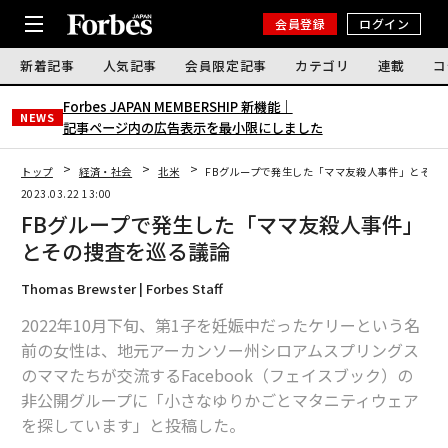
会員登録
ログイン
新着記事
人気記事
会員限定記事
カテゴリ
連載
コ
Forbes JAPAN MEMBERSHIP 新機能｜
NEWS
記事ページ内の広告表示を最小限にしました
トップ
経済・社会
北米
FBグループで発生した「ママ友殺人事件」とその
2023.03.22 13:00
FBグループで発生した「ママ友殺人事件」
とその捜査を巡る議論
Thomas Brewster | Forbes Staff
2022年10月下旬、第1子を妊娠中だったケリーという名
前の女性は、地元アーカンソー州シロアムスプリングス
のママたちが交流するFacebook（フェイスブック）の
非公開グループに「小さなゆりかごとマタニティウェア
を探しています」と投稿した。