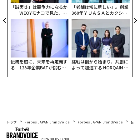
「誠実さ」は競争力になるか
「老舗は常に新しい」。創業
──WEOYモナコで見た、く
360年ＹＵＡＳＡとカクシン
ら寿司の経営哲学
CEO田尻望が語る、AIを超え
る人の価値
伝統を礎に、未来を再定義す
挑戦は個から始まり、共創に
る 125年企業BATが挑むス
よって加速する NORQAIN JA
モークレスな未来
PAN 特別座談会
トップ
Forbes JAPAN BrandVoice
Forbes JAPAN BrandVoice
伝統
2026.08.05 16:00