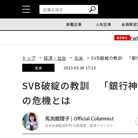
新着記事
人気記事
会員限定
Fo
NEWS
トップ
経済・社会
北米
SVB破綻の教訓 「
北米
2023.03.20 17:15
SVB破綻の教訓 「銀行
の危機とは
馬渕磨理子 | Official Columnist
日本金融経済研究 代表理事／経済アナリスト