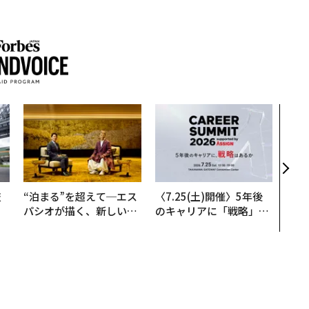
「老
創業
カク
る、
技
“泊まる”を超えて─エス
〈7.25(土)開催〉5年後
を
パシオが描く、新しい日
のキャリアに「戦略」は
×
本のラグジュアリー（中
あるか。トップエグゼク
ー
編）
ティブのキャリアに触れ
る1日│CAREER SUMMI
T 2026