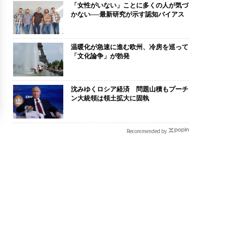
「女性がいない」ことに多くの人が気づ
かない──最新研究が示す認知バイアス
温暖化が急速に進む欧州、冷房を巡って
「文化論争」が勃発
沈みゆくロシア経済 問題山積もプーチ
ン大統領は領土拡大に固執
Recommended by