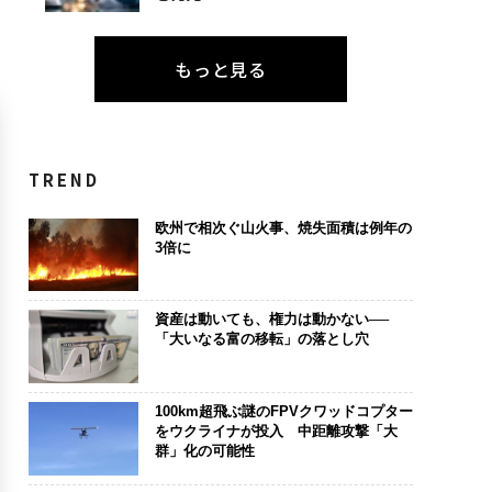
もっと見る
TREND
欧州で相次ぐ山火事、焼失面積は例年の
3倍に
資産は動いても、権力は動かない──
「大いなる富の移転」の落とし穴
100km超飛ぶ謎のFPVクワッドコプター
をウクライナが投入 中距離攻撃「大
群」化の可能性