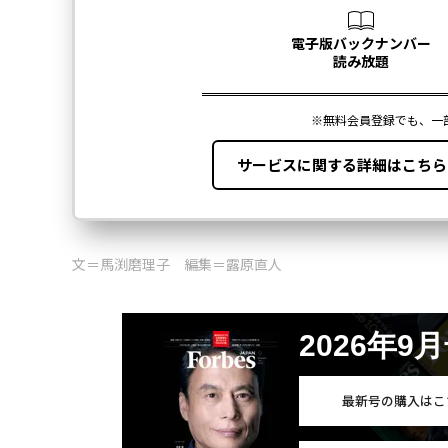
文＝馬渕磨理子 編集＝露原直人
2026年9
最新号の購入はこ