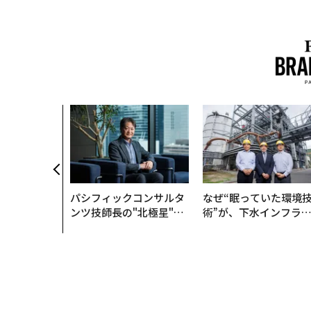
パシフィックコンサルタ
なぜ“眠っていた環境
ンツ技師長の"北極星"。
術”が、下水インフラ
災害への無力感を乗り越
変えたのか──産総研
え見つけた、防災一筋20
月島JFEアクアソリュ
年の答え
ションの10年