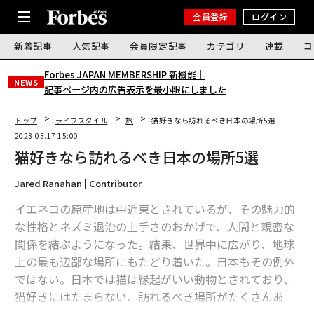
会員登録
ログイン
新着記事
人気記事
会員限定記事
カテゴリ
連載
コ
Forbes JAPAN MEMBERSHIP 新機能｜
NEWS
記事ページ内の広告表示を最小限にしました
トップ
ライフスタイル
旅
猫好きなら訪れるべき日本の場所5選
2023.03.17 15:00
猫好きなら訪れるべき日本の場所5選
Jared Ranahan | Contributor
イエネコの原産地は中近東とされているが、その魅力的
な性格とネズミ退治の上手さのおかげで、人間と親密な
関係を結ぶようになった。結果、世界中に広がり、地球
上の最も辺鄙な場所にもたどり着いた。日本もその例外
ではない。日本では猫は縁起がいい動物とされており、
猫好きにはたまらない、訪れるべき場所がたくさんあ