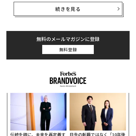
る。
続きを見る
この国への旅行を計画する際には、猫にフォーカスした
カフェや寺、その他のアトラクションを見逃さないよう
にしよう。
無料のメールマガジンに登録
東京都台東区谷中
無料登録
東京駅から地下鉄で15分ほど北へ行ったところにある谷
中は、伝統的な建築物や歴史的な寺、そして人懐っこい
猫がたくさん暮らしていることで有名な、のどかな町
だ。緑豊かな谷中霊園を散策したり、戊辰戦争の戦闘の
ひとつである上野戦争で重要な役割を果たした由緒ある
お寺「経王寺」を訪ねたりするのも楽しい。
“
オ
谷中の細い路地や脇道にはたくさんの猫がいるが、「
ジ
挑
宿木（やどりぎ）カフェ
」では、コーヒーと心のこもっ
よっ
たイタリア風料理を楽しみながら、新しい猫の友達を作
PA
ることができる。
伝統を礎に、未来を再定義す
目先の転職ではなく「10年後