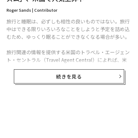
Roger Sands | Contributor
旅行と睡眠は、必ずしも相性の良いものではない。旅行
中はできる限りいろいろなことをしようと予定を詰め込
むため、ゆっくり眠ることができなくなる場合が多い。
旅行関連の情報を提供する米国のトラベル・エージェン
ト・セントラル（Travel Agent Central）によれば、米
国人の63％は、旅行中は睡眠不足になるという。そうし
た状況を受け、
全米睡眠財団
（National Sleep Foundati
続きを見る
on）は旅行中に質の良い睡眠を取るためのアドバイスを
提供している。
翻訳＝藤原聡美/ガリレオ
財団によると、旅行中は特に、光に気をつけるべきだと
いう。起床時にはしっかりと朝日を浴び、エネルギーが
満たされて意識がはっきりしてくるのを感じ、就寝前に
2026年9月号発売中
は携帯電話などが出す光も含め、あまり光が目に入らな
いようにするのが良いという。光を見ることは、くつろ