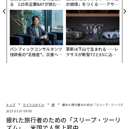
る 125年企業BATが挑むス
の価値」をつくる──アサイ
会津若松市の芦ノ牧温泉駅
モークレスな未来
ンの長期伴走型支援とは
福島県の会津若松市は、伝統的なスタイルで建てられた
日本の要害、会津若松城（鶴ヶ城）があることで知られ
ているが、そのすぐ南側に、芦ノ牧温泉駅という格別に
可愛らしい駅が存在する。
パシフィックコンサルタンツ
革新は下山で生まれる──レ
技師長の"北極星"。災害への
クサスが新型TZとESに込め
無力感を乗り越え見つけた、
た「DISCOVER」の哲学
防災一筋20年の答え
トップ
ライフスタイル
旅
疲れた旅行者のための「スリープ・ツーリズム
2023.03.07 09:00
疲れた旅行者のための「スリープ・ツーリ
ズム」、米国で人気上昇中