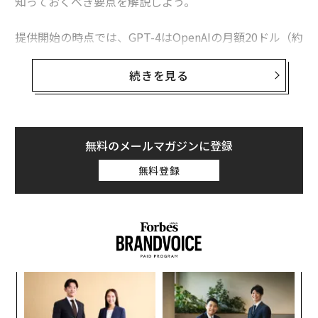
知っておくべき要点を解説しよう。
提供開始の時点では、GPT-4はOpenAIの月額20ドル（約
2660円）のサブスクサービス「ChatGPT Plus」（チャ
ットジーピーティー・プラス）に登録しているユーザー
続きを見る
だけが利用できる。ChatGPTの無料ユーザーは、引き続
き旧モデルのGPT-3.5で生成された応答を目にすること
になる。
無料のメールマガジンに登録
OpenAIは、GPT-4を前モデルと比較して「信頼性が高
無料登録
く、創造的ではるかにニュアンスの深い指示を扱うこと
ができる」と
説明している
。
スパ
な
のラ
術
た
ンツ
挑