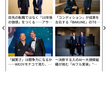
ア
への
よっ
た、
PA
目先の転職ではなく「10年後
「コンディション」が成果を
の価値」をつくる──アサイ
左右する――「BAKUNE」のTEN
ンの長期伴走型支援とは
TIALが支える「挑戦者の明
日」
「誠実さ」は競争力になるか
〜決断する人のAI〜大規模組
──WEOYモナコで見た、く
織が挑む「AIフル実装」“使
ら寿司の経営哲学
う”企業から“動く”企業へ【N
TTドコモビジネス×PwC】