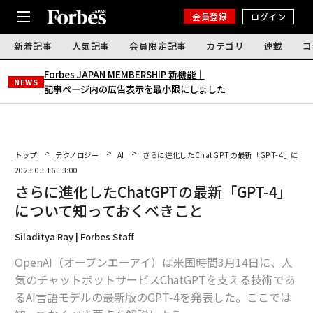
会員登録
ログイン
新着記事
人気記事
会員限定記事
カテゴリ
連載
コ
Forbes JAPAN MEMBERSHIP 新機能｜
NEWS
記事ページ内の広告表示を最小限にしました
トップ
テクノロジー
AI
さらに進化したChatGPTの最新「GPT-4」に
2023.03.16 13:00
さらに進化したChatGPTの最新「GPT-4」
について知っておくべきこと
Siladitya Ray | Forbes Staff
OpenAI（オープンエーアイ）は米国時間3月14日に、人
気のチャットボットサービスChatGPTを支える技術であ
るAI言語モデルの最新版のGPT-4を発表した。ここでは