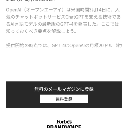
OpenAI（オープンエーアイ）は米国時間3月14日に、人
気のチャットボットサービスChatGPTを支える技術であ
るAI言語モデルの最新版のGPT-4を発表した。ここでは
知っておくべき要点を解説しよう。
提供開始の時点では、GPT-4はOpenAIの月額20ドル（約
2660円）のサブスクサービス「ChatGPT Plus」（チャ
ットジーピーティー・プラス）に登録しているユーザー
だけが利用できる。ChatGPTの無料ユーザーは、引き続
き旧モデルのGPT-3.5で生成された応答を目にすること
になる。
無料のメールマガジンに登録
OpenAIは、GPT-4を前モデルと比較して「信頼性が高
無料登録
く、創造的ではるかにニュアンスの深い指示を扱うこと
ができる」と
説明している
。
GPT-4がGPT-3.5から飛躍したものの1つに、画像の解析