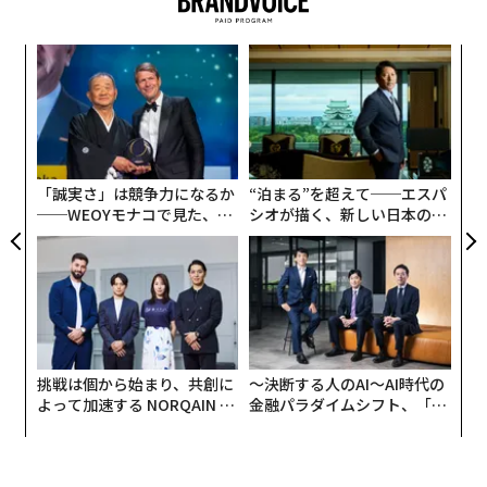
能力がある。OpenAIの
示した例
では、言語モデルに料理
の材料の写真を見せ、それで何が作れるかを尋ね、複数
果を
目
の選択肢が回答として示されていた。
EN
の
明
ン
パ
大量の文章を文脈に沿って要約することに関しても、GP
変え
技
T-4は前作から一歩進んでおり、人が書いた要約の不正
FE
無
確さを指摘することもできる。
0年
防
「誠実さ」は競争力になるか
“泊まる”を超えて──エスパ
──WEOYモナコで見た、く
シオが描く、新しい日本のラ
GPT-4は、SAT（米国の大学適性試験）のリーディン
ら寿司の経営哲学
グジュアリー（前編）
グ、ライティングテストで93パーセンタイル、統一司法
試験で99パーセンタイルと、前モデルに比べほとんどの
標準試験を楽々とクリアしている。ちなみにGPT-3.5の
成績はそれぞれ87パーセンタイル、10パーセンタイルだ
った。
挑戦は個から始まり、共創に
〜決断する人のAI〜AI時代の
よって加速する NORQAIN JA
金融パラダイムシフト、「超
完璧ではないものの、GPT-4の推論力はパズルを解析
PAN 特別座談会
個別化」の核心 【MUFG×ウ
し、より正確な回答をする能力にも優れている。
ェルスナビ×PwC】