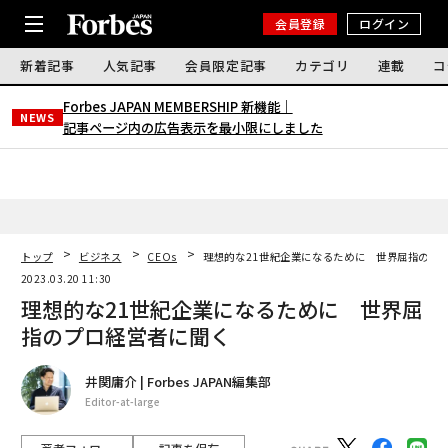
会員登録
ログイン
新着記事
人気記事
会員限定記事
カテゴリ
連載
コ
Forbes JAPAN MEMBERSHIP 新機能｜
NEWS
記事ページ内の広告表示を最小限にしました
トップ
ビジネス
CEOs
理想的な21世紀企業になるために 世界屈指のプ
2023.03.20 11:30
理想的な21世紀企業になるために 世界屈
指のプロ経営者に聞く
井関庸介 | Forbes JAPAN編集部
Editor-at-large