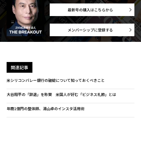
最新号の購入はこちらから
メンバーシップに登録する
関連記事
米シリコンバレー銀行の破綻について知っておくべきこと
大谷翔平の「辞退」を称賛 米国人が好む「ビジネス礼節」とは
年商1億円の整体師、湯山卓のインスタ活用術
尾上菊之助が手がける「FFX」歌舞伎 海外ファンの心もつかむ
「起業家版の大谷翔平」を 日本企業の米国上場を牽引する投資家の野望