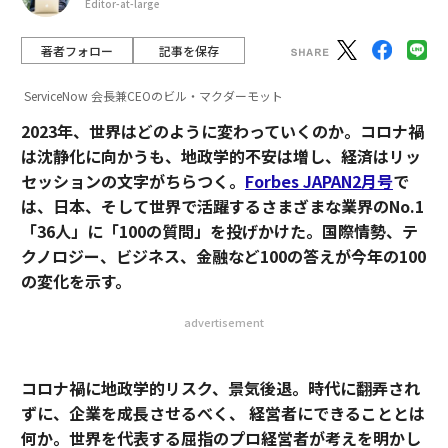
Editor-at-large
著者フォロー
記事を保存
ServiceNow 会長兼CEOのビル・マクダーモット
2023年、世界はどのように変わっていくのか。コロナ禍
は沈静化に向かうも、地政学的不安は増し、経済はリッ
セッションの文字がちらつく。
Forbes JAPAN2月号
で
は、日本、そして世界で活躍するさまざまな業界のNo.1
「36人」に「100の質問」を投げかけた。国際情勢、テ
クノロジー、ビジネス、金融など100の答えが今年の100
の変化を示す。
advertisement
コロナ禍に地政学的リスク、景気後退。時代に翻弄され
ずに、企業を成長させるべく、 経営者にできることとは
何か。世界を代表する屈指のプロ経営者が考えを明かし