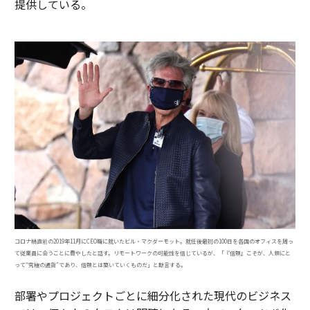
提供している。
コロナ禍直前の2019年11月にCEO職に就いたビル・マクダーモット。就任後最初の100日を各国のオフィスを周っ
て従業員に会うことに費やしたと話す。リモートワークの可能性を信じているが、「『信頼』こそが、人類にと
って“究極の通貨”であり、信頼とは築いていくものだ」と断言する。
部署やプロジェクトごとに細分化された現代のビジネス