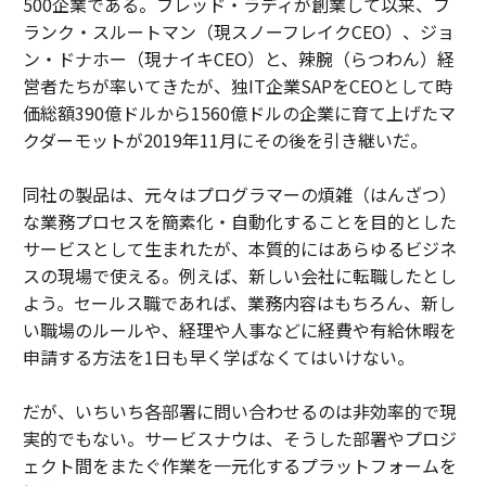
500企業である。フレッド・ラディが創業して以来、フ
ランク・スルートマン（現スノーフレイクCEO）、ジョ
ン・ドナホー（現ナイキCEO）と、辣腕（らつわん）経
営者たちが率いてきたが、独IT企業SAPをCEOとして時
価総額390億ドルから1560億ドルの企業に育て上げたマ
クダーモットが2019年11月にその後を引き継いだ。
同社の製品は、元々はプログラマーの煩雑（はんざつ）
な業務プロセスを簡素化・自動化することを目的とした
サービスとして生まれたが、本質的にはあらゆるビジネ
スの現場で使える。例えば、新しい会社に転職したとし
よう。セールス職であれば、業務内容はもちろん、新し
い職場のルールや、経理や人事などに経費や有給休暇を
申請する方法を1日も早く学ばなくてはいけない。
だが、いちいち各部署に問い合わせるのは非効率的で現
実的でもない。サービスナウは、そうした部署やプロジ
ェクト間をまたぐ作業を一元化するプラットフォームを