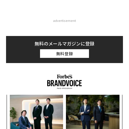
advertisement
無料のメールマガジンに登録
無料登録
小1
伝
にし
る
モ
「
─
ら