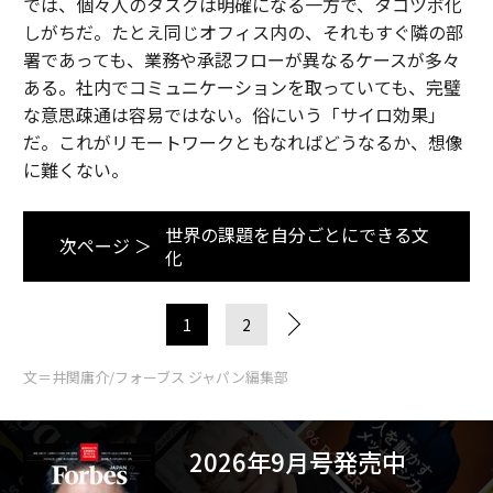
では、個々人のタスクは明確になる一方で、タコツボ化
しがちだ。たとえ同じオフィス内の、それもすぐ隣の部
署であっても、業務や承認フローが異なるケースが多々
ある。社内でコミュニケーションを取っていても、完璧
な意思疎通は容易ではない。俗にいう「サイロ効果」
だ。これがリモートワークともなればどうなるか、想像
に難くない。
世界の課題を自分ごとにできる文
次ページ ＞
化
1
2
文＝井関庸介/フォーブス ジャパン編集部
2026年9月号発売中