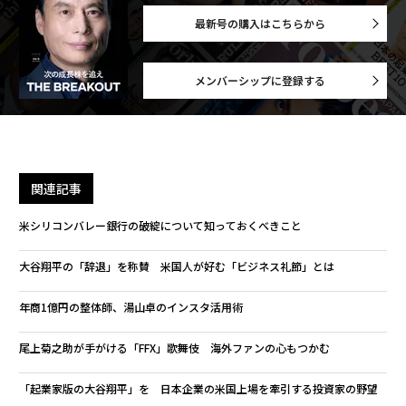
最新号の購入はこちらから
メンバーシップに登録する
関連記事
米シリコンバレー銀行の破綻について知っておくべきこと
大谷翔平の「辞退」を称賛 米国人が好む「ビジネス礼節」とは
年商1億円の整体師、湯山卓のインスタ活用術
尾上菊之助が手がける「FFX」歌舞伎 海外ファンの心もつかむ
「起業家版の大谷翔平」を 日本企業の米国上場を牽引する投資家の野望