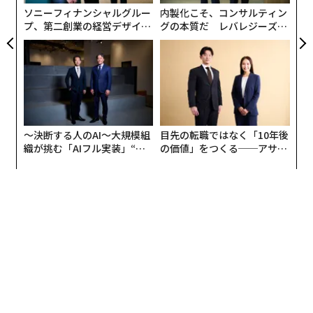
ソニーフィナンシャルグルー
内製化こそ、コンサルティン
プ、第二創業の経営デザイン
グの本質だ レバレジーズが
──カギは意志を引き出し、
実践する、次世代ファームの
束ね、共創すること
全貌
〜決断する人のAI〜大規模組
目先の転職ではなく「10年後
織が挑む「AIフル実装」“使
の価値」をつくる──アサイ
う”企業から“動く”企業へ【N
ンの長期伴走型支援とは
TTドコモビジネス×PwC】