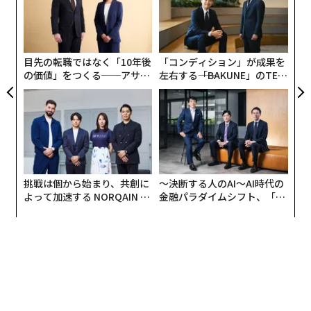
強化することで、今後10年間の小売市場は大きな変化を
ら
内
遂げる可能性があります。
グ
実
全
Coresight Researchでは、図1に示すように、AI技術投入
目先の転職ではなく「10年後
「コンディション」が成果を
によるグローバルな小売企業の収益は、2023年に85億ド
の価値」をつくる──アサイ
左右する――「BAKUNE」のTEN
ル、2030年には386億ドルに拡大すると予測していま
ンの長期伴走型支援とは
TIALが支える「挑戦者の明
日」
す。
図1. AIが小売企業にもたらすグローバル収益予測（10億
米ドル）
挑戦は個から始まり、共創に
〜決断する人のAI〜AI時代の
よって加速する NORQAIN JA
金融パラダイムシフト、「超
PAN 特別座談会
個別化」の核心 【MUFG×ウ
ェルスナビ×PwC】
出典：Coresight Research