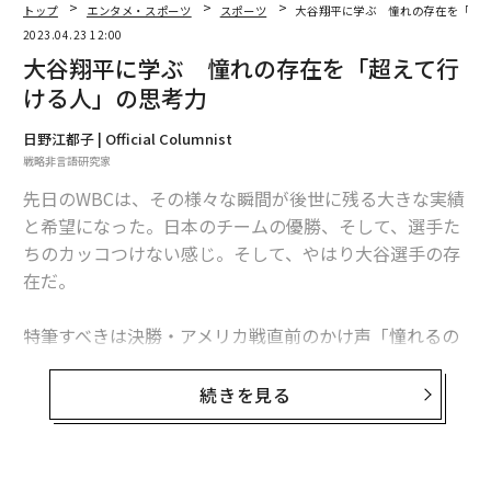
トップ
エンタメ・スポーツ
スポーツ
大谷翔平に学ぶ 憧れの存在を「超
小売業におけるAIの未来
2023.04.23 12:00
大谷翔平に学ぶ 憧れの存在を「超えて行
1. 店頭では自律的なオペレーションがメインになる可能
ける人」の思考力
性がある
AIの進化と技術部品の低価格化が進むことで、AIを搭載
日野江都子 | Official Columnist
戦略非言語研究家
したサービスロボットや完全に統合されたシステムを用
いて店舗オペレーションを自動化し、接客や在庫管理な
先日のWBCは、その様々な瞬間が後世に残る大きな実績
どの改善を行う小売企業が増加することが考えられま
と希望になった。日本のチームの優勝、そして、選手た
す。
ちのカッコつけない感じ。そして、やはり大谷選手の存
在だ。
非接触型コマース
特筆すべきは決勝・アメリカ戦直前のかけ声「憧れるの
非接触型コマースの実現には、AR/VR（拡張現実）、IoT
をやめましょう」だったと言える。文言だけでなく、声
（モノのインターネット）センサーやデバイス、ロボテ
音、表情、そこに向かう姿勢すべてにおいて、「超えて
続きを見る
ィクスなど、さまざまな技術が必要です。
いく人」のそれだったと、今改めて映像で振り返って再
認識させられる。
しかし、最も大きな役割を果たすのは、膨大なデータセ