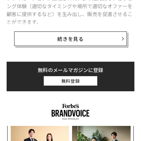
ング体験（適切なタイミングや場所で適切なオファーを
顧客に提供するなど）を生み出し、販売を促進させるこ
とができます。
AIテクノロジーは、生産から顧客への最終配送まで、バ
続きを見る
リューチェーンとサプライチェーンのほぼすべての側面
に影響を与える可能性があると思われます。
本稿では、2030年までの市場成長予測や店舗や倉庫のオ
無料のメールマガジンに登録
ペレーション、顧客体験への影響など、小売市場におけ
無料登録
るAIの導入と応用について探っています。
市場規模とビジネスチャンス
AI技術は急速に進化しており、さまざまな分野や産業に
適用されるようになっています。AIを搭載した技術を店
頭や倉庫に取り入れ、さまざまな販売形態やマーケティ
「
ングチャネルで効率を高め、パーソナライゼーションを
─