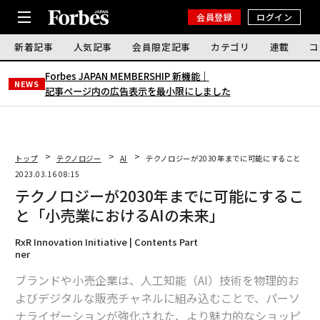
会員登録
ログイン
新着記事
人気記事
会員限定記事
カテゴリ
連載
コ
Forbes JAPAN MEMBERSHIP 新機能｜
NEWS
記事ページ内の広告表示を最小限にしました
トップ
テクノロジー
AI
テクノロジーが2030年までに可能にすること「小
2023.03.16 08:15
テクノロジーが2030年までに可能にするこ
と「小売業におけるAIの未来」
RxR Innovation Initiative | Contents Part
ner
ブランドや小売企業は、人工知能（AI）技術を物理的お
よびデジタルな販売チャネルに組み込むことで、パーソ
ナライゼーションが強化された、より魅力的なショッピ