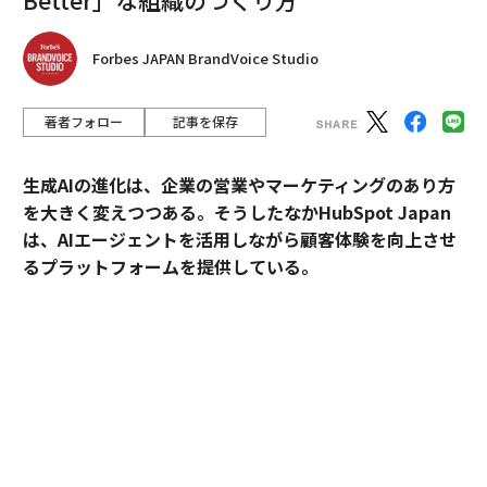
Forbes JAPAN BrandVoice Studio
著者フォロー
記事を保存
生成AIの進化は、企業の営業やマーケティングのあり方
を大きく変えつつある。そうしたなかHubSpot Japan
は、AIエージェントを活用しながら顧客体験を向上させ
るプラットフォームを提供している。
外資・日系・スタートアップを横断して採用支援を手掛
けるエンワールド・ジャパン代表取締役社長・山本裕介
氏が、HubSpot Japanカントリーマネージャーの伊佐
裕也氏との対談を通して、AI時代に求められる組織づく
りや人材のあり方を探った。