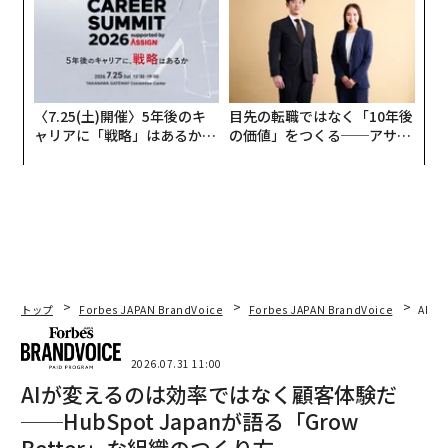
〈7.25(土)開催〉5年後のキ
目先の転職ではなく「10年後
ャリアに「戦略」はあるか。
の価値」をつくる──アサイ
トップエグゼクティブのキャ
ンの長期伴走型支援とは
リアに触れる1日│CAREER S
UMMIT 2026
トップ
Forbes JAPAN BrandVoice
Forbes JAPAN BrandVoice
AIが
2026.07.31 11:00
AIが変えるのは効率ではなく顧客体験だ
──HubSpot Japanが語る「Grow
Better」な組織のつくり方