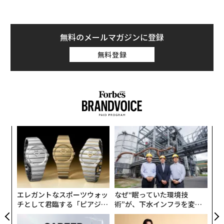
無料のメールマガジンに登録
無料登録
ィン
挑
ズが
よっ
ムの
PA
「
左右
T
日
エレガントなスポーツウォッ
なぜ“眠っていた環境技
チとして君臨する「ピアジ
術”が、下水インフラを変え
ェ」ポロの魅力
たのか──産総研×月島JFE
アクアソリューションの10年