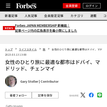
会員登録
ログイン
新着記事
人気記事
会員限定記事
カテゴリ
連載
コ
Forbes JAPAN MEMBERSHIP 新機能｜
NEWS
記事ページ内の広告表示を最小限にしました
トップ
ライフスタイル
旅
女性のひとり旅に最適な都市はドバイ、マドリ
2023.03.13 13:00
女性のひとり旅に最適な都市はドバイ、マ
ドリッド、チェンマイ
Gary Stoller | Contributor
著者フォロー
記事を保存
Getty Images