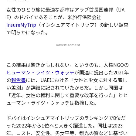
女性のひとり旅に最適な都市はアラブ首長国連邦（UA
E）のドバイであることが、米旅行保険会社
InsureMyTrip
（インシュアマイトリップ）の新しい調査
で明らかになった。
advertisement
この結果は驚きかもしれない。というのも、人権NGOの
ヒューマン・ライツ・ウォッチ
が国連に提出した2021年
の
報告書
には、UAEにおける「女性と少女に対する著し
い差別」が詳細に記されていたからだ。しかし同国は
「近年、女性の権利に関して重要な改革を行った」とヒ
ューマン・ライツ・ウォッチは指摘した。
ドバイはインシュアマイトリップのランキングで8位だ
った2022年から1位へと大きく躍進した。同社は2023
年、コスト、安全性、男女平等、観光の質などに基づい