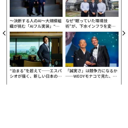
全
むス
左右
T
この奨学金を受給した高専生と、山田進太郎D&I財団の
日
第1期学生アンバサダーを務めた大学生による座談会を
〜決断する人のAI〜大規模組
なぜ“眠っていた環境技
織が挑む「AIフル実装」“使
術”が、下水インフラを変え
開き、ジェンダーギャップ問題やこれからのキャリアに
う”企業から“動く”企業へ【N
たのか──産総研×月島JFE
ついて当事者目線で語ってもらった。
TTドコモビジネス×PwC】
アクアソリューションの10年
参加したのは、こちらの4人。
“泊まる”を超えて──エスパ
「誠実さ」は競争力になるか
シオが描く、新しい日本のラ
──WEOYモナコで見た、く
グジュアリー（前編）
ら寿司の経営哲学