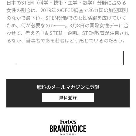
日本のSTEM（科学・技術・工学・数学）分野に占める
女性の割合は、2019年のOECD調査で36カ国の加盟国別
1
2
3
4
のなかで最下位。STEM分野での女性活躍を広げていく
ため、何が必要なのか──。3月8日の国際女性デーに合
聞き手・構成＝督あかり 文＝椿ことね
わせて、考える「& STEM」企画。STEM教育が注目され
るなか、当事者である若者はどう感じているのだろう。
2026年9月号発売中
最新号の購入はこちらから
無料のメールマガジンに登録
メンバーシップに登録する
無料登録
メルカリCEOが設立した「公益財団法人
山田進太郎D&I財団
」が、STEM分野の女性比率を高めよ
関連記事
うと、国内の高校（理数科）・高専・スーパーサイエン