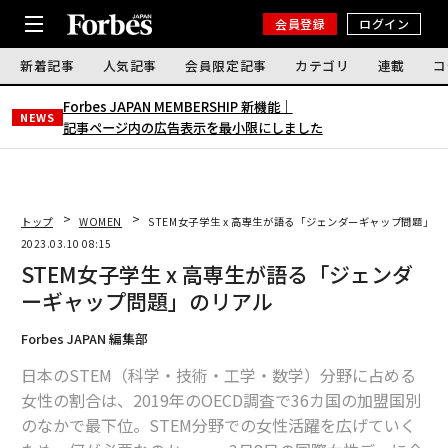
会員登録
ログイン
新着記事
人気記事
会員限定記事
カテゴリ
連載
コ
Forbes JAPAN MEMBERSHIP 新機能｜
NEWS
記事ページ内の広告表示を最小限にしました
トップ
WOMEN
STEM女子学生 x 高専生が語る「ジェンダーギャップ問題」の
2023.03.10 08:15
STEM女子学生 x 高専生が語る「ジェンダ
ーギャップ問題」のリアル
Forbes JAPAN 編集部
日本のSTEM（科学・技術・工学・数学）分野に占める
女性の割合は、2019年のOECD調査で36カ国の加盟国別
のなかで最下位。STEM分野での女性活躍を広げていく