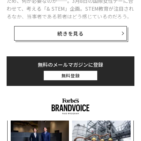
ため、何が必要なのか──。3月8日の国際女性デーに合
わせて、考える「& STEM」企画。STEM教育が注目され
るなか、当事者である若者はどう感じているのだろう。
続きを見る
無料のメールマガジンに登録
無料登録
メルカリCEOが設立した「公益財団法人
山田進太郎D&I財団
」が、STEM分野の女性比率を高めよ
うと、国内の高校（理数科）・高専・スーパーサイエン
スハイスクールを受験・進学予定の中高生女子に向けて
抽選制の奨学金事業を始め、ことし3期目を迎える。誰
─レ
内
込め
グ
にでもチャンスがある大胆な取り組みで、女性の理系キ
実
ャリア選択の幅を広げている。
義す
「