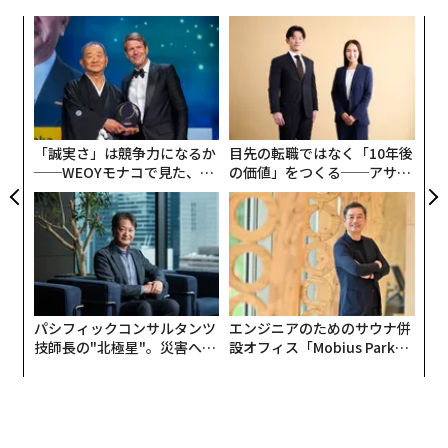
スハイスクールを受験・進学予定の中高生女子に向けて
AmazonのSTEM女性が導く「文系・理系」その先にある世界
抽選制の奨学金事業を始め、ことし3期目を迎える。誰
義す
“
むス
シ
AIの進化で「子育て」が変わる！ 4児の母、ヨーキー松岡が描く未来図
にでもチャンスがある大胆な取り組みで、女性の理系キ
グ
ャリア選択の幅を広げている。
なく
内
AIが「勉強をやめさせてくれない」 語学アプリDuolingo、DLトップの理由
Ja
グ
er」
実
この奨学金を受給した高専生と、山田進太郎D&I財団の
全
面接で「これを言えば落ちる」言葉とは？
第1期学生アンバサダーを務めた大学生による座談会を
「誠実さ」は競争力になるか
目先の転職ではなく「10年後
──WEOYモナコで見た、く
の価値」をつくる──アサイ
開き、ジェンダーギャップ問題やこれからのキャリアに
職場に寝泊まりしてまで働いたツイッター社員の解雇で思うこと
ら寿司の経営哲学
ンの長期伴走型支援とは
ついて当事者目線で語ってもらった。
国際女性デー
ジェンダーギャップ
大学
STEM教育
タグ：
参加したのは、こちらの4人。
キャリア/キャリアアップ/キャリアパス/キャリア戦略
パシフィックコンサルタンツ
エンジニアのためのサウナ併
advertisement
技師長の"北極星"。災害への
設オフィス「Mobius Park」
無力感を乗り越え見つけた、
がオープン──タマディック
防災一筋20年の答え
が健康経営を徹底する理由