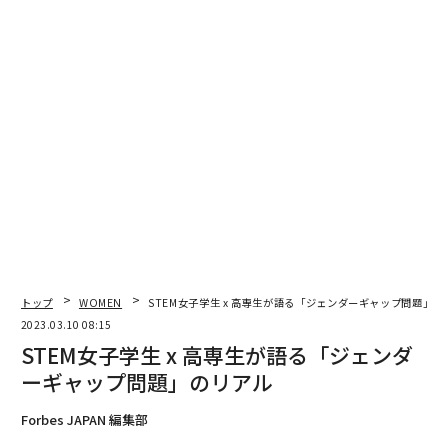
バラティ
：私は、理系のキャリアを望んで選択したとい
うわけではないんです。インド人には「理系の方が上だ
よね」という意識があって。
日本で生まれ育ちましたが、それでも「理系が当たり
前」という価値観の環境にいたので、この道以外の選択
肢がありませんでした。
でも、理系の学問に興味がなかったわけではないです。
大学で講義を受けながら、自分の興味を突き詰めて、環
境工学を学ぼうと決めました。東日本大震災での経験か
ら、自然災害に関心があったので。
トップ
WOMEN
STEM女子学生 x 高専生が語る「ジェンダーギャップ問題」の
子供の頃は、理科や数学は好きでも嫌いでもありません
2023.03.10 08:15
でした。理系科目に特別なこだわりはなかったかな。
STEM女子学生 x 高専生が語る「ジェンダ
ーギャップ問題」のリアル
高専情報が少なく困惑。学校では
次ページ ＞
Forbes JAPAN 編集部
心配の声も