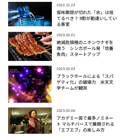
2022.12.23
賞味期限が切れた「水」は捨
てるべき？ 9割が勘違いしてい
る事実
2023.03.01
絶滅危惧種のニホンウナギを
救う シンガポール発「培養
魚肉」スタートアップ
2023.03.03
ブラックホールによる「スパ
ゲティ化」の破壊力 米天文
学チームが観測
2023.03.06
アカデミー賞で最多ノミネー
ト マルチバースで展開される
「エブエブ」の楽しみ方