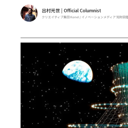
出村光世 | Official Columnist
クリエイティブ集団 Konel / イノベーションメディア 知財図