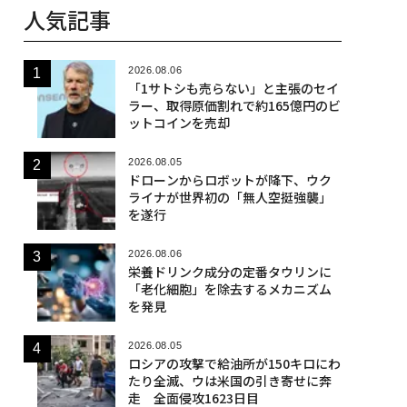
人気記事
2026.08.06
「1サトシも売らない」と主張のセイ
ラー、取得原価割れで約165億円のビ
ットコインを売却
2026.08.05
ドローンからロボットが降下、ウク
ライナが世界初の「無人空挺強襲」
を遂行
2026.08.06
栄養ドリンク成分の定番タウリンに
「老化細胞」を除去するメカニズム
を発見
2026.08.05
ロシアの攻撃で給油所が150キロにわ
たり全滅、ウは米国の引き寄せに奔
走 全面侵攻1623日目