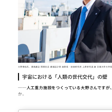
大野琢也氏。鹿島建設 関西支店 建築設計部 副部長・技術研究所 上席研究員 兼 京都大学大
宇宙における「人類の世代交代」の壁
──人工重力施設をつくっている大野さんですが
か。