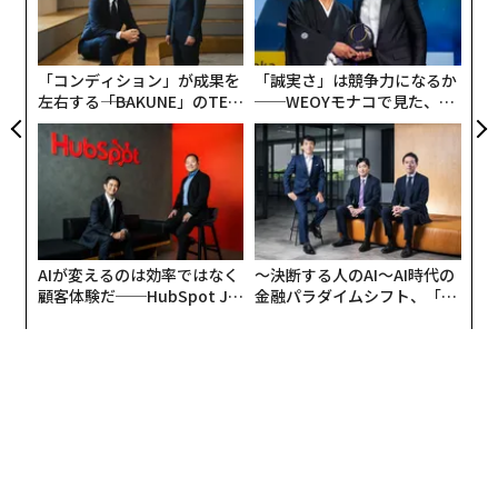
東京大学工学部長の染谷隆夫氏と、メタバース工学部の
防
術
情報発信の支援を行うリクルート執行役員の柏村美生
た
氏、東大工学部のアドバイザリー・ボードメンバーを務
ア
「コンディション」が成果を
「誠実さ」は競争力になるか
める経済キャスター瀧口友里奈氏の鼎談をお伝えする。
左右する――「BAKUNE」のTEN
──WEOYモナコで見た、く
TIALが支える「挑戦者の明
ら寿司の経営哲学
日」
AIが変えるのは効率ではなく
〜決断する人のAI〜AI時代の
顧客体験だ──HubSpot Ja
金融パラダイムシフト、「超
panが語る「Grow Better」
個別化」の核心 【MUFG×ウ
な組織のつくり方
ェルスナビ×PwC】
「東大メタバース工学部」に企業が参画する理
由
瀧口友里奈（以下、瀧口）
：まず、東大メタバース工学