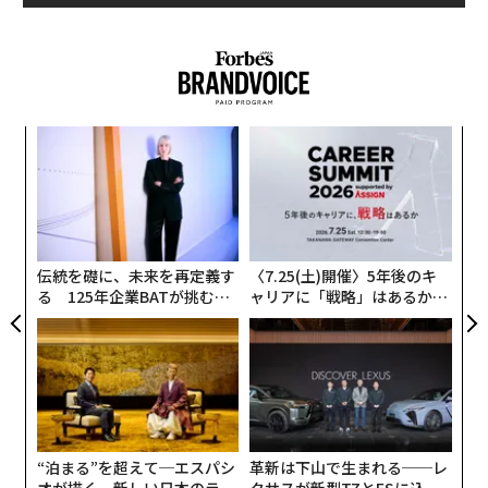
ドでは、産学連携とD&Iという2つのテーマについて議論
していますが、その2つが凝縮されて詰め込まれている
のがこのメタバース工学部だということを改めて実感し
ました。
ア
AIはこれからの社会の「必須科
次ページ ＞
の
目」
た
〜
織
う
1
2
3
T
伝統を礎に、未来を再定義す
〈7.25(土)開催〉5年後のキ
聞き手＝瀧口友里奈 文＝坂本潤子 構成＝督あかり 写真＝山田大
る 125年企業BATが挑むス
ャリアに「戦略」はあるか。
輔
モークレスな未来
トップエグゼクティブのキャ
リアに触れる1日│CAREER S
UMMIT 2026
2026年9月号発売中
最新号の購入はこちらから
“泊まる”を超えて─エスパシ
革新は下山で生まれる──レ
オが描く、新しい日本のラグ
クサスが新型TZとESに込め