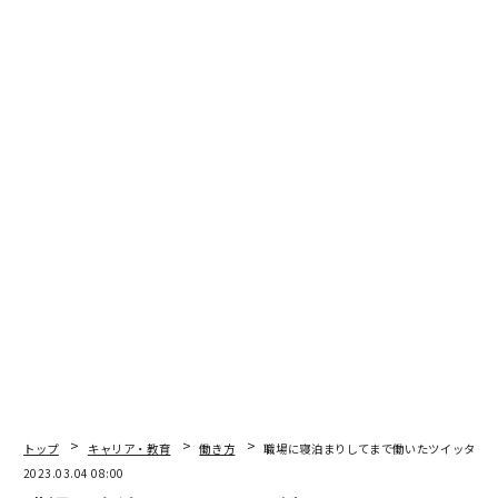
部についてご紹介していただけますか。
染谷隆夫（以下、染谷）
：メタバース工学部は、工学分
野の最先端技術やデータ活用などについて、学ぶ意欲の
あるすべての人に開かれた、新しい学びの場です。2022
年9月にメタバース上で開講式を行い、10月から社会人
向けのリスキリング工学教育プログラムと、中高生を対
象としたジュニア工学教育プログラムをスタートしまし
た。
通常、大学では、物理的な空間で講義を行っています。
物理空間では、リアルな感動を伝えられるなど良い面が
たくさんありますが、教室のキャパシティによって入れ
る人数が限られていたり、遠方から通いにくいといった
制約があります。学ぶ意欲のある人に平等に同じクオリ
ティの教育プログラムを提供したいという思いから、仮
想空間の学びの場、メタバース工学部をつくりました。
トップ
キャリア・教育
働き方
職場に寝泊まりしてまで働いたツイッター
2023.03.04 08:00