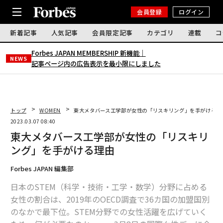
会員登録
ログイン
新着記事
人気記事
会員限定記事
カテゴリ
連載
コ
Forbes JAPAN MEMBERSHIP 新機能｜
NEWS
記事ページ内の広告表示を最小限にしました
トップ
WOMEN
東大メタバース工学部が女性の「リスキリング」を手がける理
2023.03.07 08:40
東大メタバース工学部が女性の「リスキリ
ング」を手がける理由
Forbes JAPAN 編集部
日本のSTEM（科学・技術・工学・数学）分野に占める
女性の割合は、2019年のOECD調査で36カ国の加盟国別
のなかで最下位。STEM分野での女性活躍を広げていく