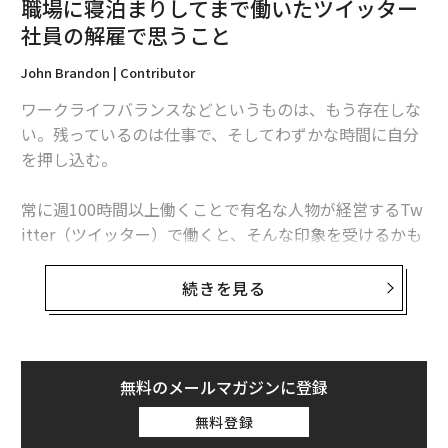
瀧口
：メタバース工学部には複数の企業が会員企業とし
職場に寝泊まりしてまで働いたツイッター
て参画しています。リクルートは、メタバース工学部に
社員の解雇で思うこと
どういう関わり方をされていますか。
John Brandon | Contributor
柏村美生（以下、柏村）
：主にメタバース工学部のWeb
ワークライフバランスなどというものは、もう存在しな
サイトの構築・運用を通じた情報発信のお手伝いをして
い。残っているのは仕事で、そしてわずかな時間に自分
います。工学部の学生が卒業後に社会でどのような活躍
を押し込む。
をしていくのか、その可能性を世の中に伝えるためのコ
ンテンツを検討したり、その運営を支えている学生たち
常に週100時間以上働くことで有名な人物が経営するTw
に向けたワークショップを開催するなどのサポートさせ
itter（ツイッター）で働くと、そんな印象を受けるかも
ていただいています。それからたくさんの従業員もメタ
しれない。
バース工学部の講義を受講しています。
続きを見る
イーロン・マスクには解雇されないという特権がある
瀧口
：リクルートの知見を大学に提供しながら、大学か
が、残念ながらそれ以外の人はマスクほど幸運ではな
らも学んでいるというインタラクティブな関係性なので
い。少し前にエスター・クロフォードという同社のプロ
すね。メタバース工学部を通して産学連携が行われ、さ
ジェクトマネージャーがオフィスの床でよく寝ているこ
無料のメールマガジンに登録
らには企業が大学のD＆Iの要にもなっていて、大学と社
とを明かし、ソーシャルメディアで話題になった。そし
無料登録
会の接点を創造している。工学部アドバイザリー・ボー
て今、クロフォードは解雇されたことを明らかにした。