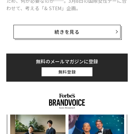
ため、何が必要なのか──。3月8日の国際女性デーに合
わせて、考える「& STEM」企画。
今回は、2022年秋に開講した東京大学の「
メタバース工学部
」の取り組みにフォーカス。東大の学
続きを見る
生向けではなく、年齢やジェンダー、住む場所を問わ
ず、幅広い人たちを対象にDX人材の育成を目指し、オン
ラインを中心にAIなど最新の工学や次世代通信などにつ
いて学べる講座を展開する。産官学民が連携し、東大工
無料のメールマガジンに登録
学部がリクルートなど法人会員とともに運営し、社会人
無料登録
の「リスキリング」を支援している。
人気なAI講座については、介護や育児などの事情で離職
した人や休職または求職中の人たちも対象に門戸を広げ
ている。ライフイベントでキャリアを諦めざるを得ない
女性もいるなか、なぜ工学部が女性の「リスキリング」
パ
に乗り出したのか。
技
無
な