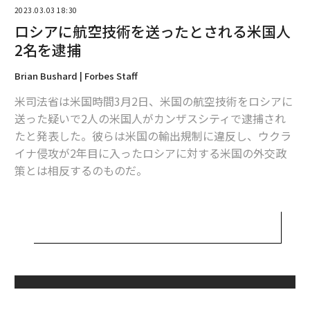
翻訳＝Akihito Mizukoshi
2023.03.03 18:30
ロシアに航空技術を送ったとされる米国人
2名を逮捕
2026年9月号発売中
Brian Bushard | Forbes Staff
米司法省は米国時間3月2日、米国の航空技術をロシアに
最新号の購入はこちらから
送った疑いで2人の米国人がカンザスシティで逮捕され
たと発表した。彼らは米国の輸出規制に違反し、ウクラ
メンバーシップに登録する
イナ侵攻が2年目に入ったロシアに対する米国の外交政
策とは相反するのものだ。
司法省はシリル・グレゴリー・ブヤノフスキー（59歳）
とダグラス・ロバートソン（55歳）を、共謀、必要なラ
関連記事
イセンスを持たない規制品の輸出、輸出申告の偽造、違
ロシア富豪デリパスカ、国の資金が来年尽きる可能性を警告
法な商品の密輸の罪で起訴した。
アジア諸国が石油を購入し続けても、ロシア経済は救われない
有罪判決を受けた場合、彼らは、規制品の無許可輸出の
無料のメールマガジンに登録
各件で最高20年、密輸で最高10年、共謀と記録改ざんの