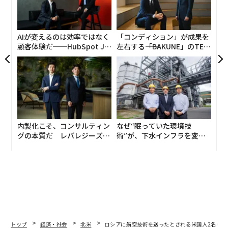
C】
3
C
る
AIが変えるのは効率ではなく
「コンディション」が成果を
顧客体験だ──HubSpot Ja
左右する――「BAKUNE」のTEN
panが語る「Grow Better」
TIALが支える「挑戦者の明
な組織のつくり方
日」
内製化こそ、コンサルティン
なぜ“眠っていた環境技
グの本質だ レバレジーズが
術”が、下水インフラを変え
実践する、次世代ファームの
たのか──産総研×月島JFE
全貌
アクアソリューションの10年
トップ
経済・社会
北米
ロシアに航空技術を送ったとされる米国人2名を逮