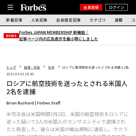
会員登録
ログイン
新着記事
人気記事
会員限定記事
カテゴリ
連載
コ
Forbes JAPAN MEMBERSHIP 新機能｜
NEWS
記事ページ内の広告表示を最小限にしました
トップ
経済・社会
北米
ロシアに航空技術を送ったとされる米国人2名を逮
2023.03.03 18:30
ロシアに航空技術を送ったとされる米国人
2名を逮捕
Brian Bushard | Forbes Staff
米司法省は米国時間3月2日、米国の航空技術をロシアに
送った疑いで2人の米国人がカンザスシティで逮捕され
たと発表した。彼らは米国の輸出規制に違反し、ウクラ