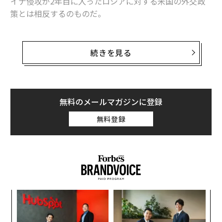
イナ侵攻が2年目に入ったロシアに対する米国の外交政
策とは相反するのものだ。
司法省はシリル・グレゴリー・ブヤノフスキー（59歳）
とダグラス・ロバートソン（55歳）を、共謀、必要なラ
続きを見る
イセンスを持たない規制品の輸出、輸出申告の偽造、違
法な商品の密輸の罪で起訴した。
有罪判決を受けた場合、彼らは、規制品の無許可輸出の
無料のメールマガジンに登録
各件で最高20年、密輸で最高10年、共謀と記録改ざんの
無料登録
件で最高5年の刑に処されることになる。
模組
“
“使
シ
【N
グ
「