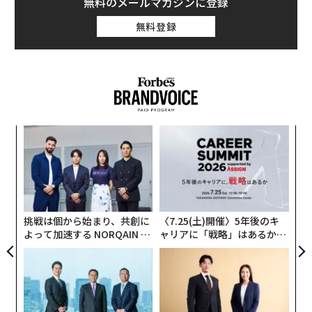
無料のメールマガジンに登録
イベントが開催され、プロの飛び込み選手が輝く海に飛
無料登録
び込む様子を見ようと多くの人が集まる。
ンツ
〜
への
織
た、
う
エ
T
設オ
が
が
挑戦は個から始まり、共創に
〈7.25(土)開催〉5年後のキ
よって加速する NORQAIN JA
ャリアに「戦略」はあるか。
PAN 特別座談会
トップエグゼクティブのキャ
リアに触れる1日│CAREER S
UMMIT 2026