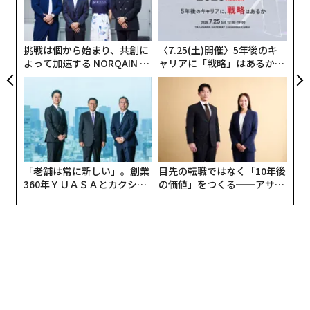
T
設オ
が
が
挑戦は個から始まり、共創に
〈7.25(土)開催〉5年後のキ
よって加速する NORQAIN JA
ャリアに「戦略」はあるか。
PAN 特別座談会
トップエグゼクティブのキャ
リアに触れる1日│CAREER S
UMMIT 2026
「老舗は常に新しい」。創業
目先の転職ではなく「10年後
360年ＹＵＡＳＡとカクシン
の価値」をつくる──アサイ
CEO田尻望が語る、AIを超え
ンの長期伴走型支援とは
る人の価値