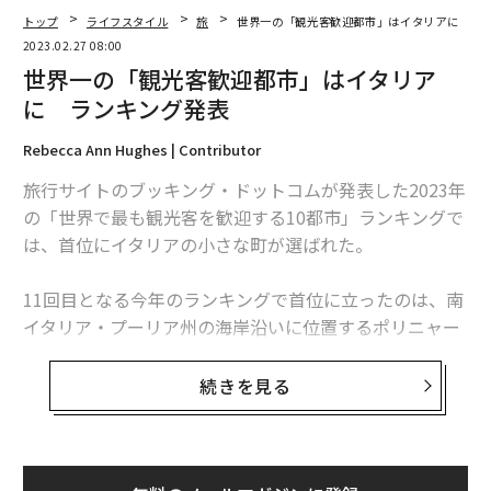
トップ
ライフスタイル
旅
世界一の「観光客歓迎都市」はイタリアに ラ
2023.02.27 08:00
世界一の「観光客歓迎都市」はイタリア
に ランキング発表
Rebecca Ann Hughes | Contributor
旅行サイトのブッキング・ドットコムが発表した2023年
の「世界で最も観光客を歓迎する10都市」ランキングで
は、首位にイタリアの小さな町が選ばれた。
11回目となる今年のランキングで首位に立ったのは、南
イタリア・プーリア州の海岸沿いに位置するポリニャー
ノアマーレだ。美しい海岸線や白い石畳の路地、新鮮な
海産物で知られるこの町は、夏の旅行先として有名で、
続きを見る
大きな岩の岬の間に、コバルト色の海に臨む小さな砂浜
がある。
毎年夏になるとレッドブル主催の岸壁クリフダイビング