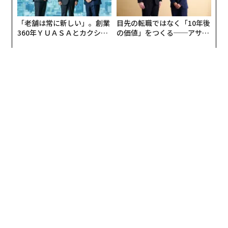
「老舗は常に新しい」。創業
目先の転職ではなく「10年後
360年ＹＵＡＳＡとカクシン
の価値」をつくる──アサイ
CEO田尻望が語る、AIを超え
ンの長期伴走型支援とは
る人の価値
編集＝遠藤宗生
2026年9月号発売中
最新号の購入はこちらから