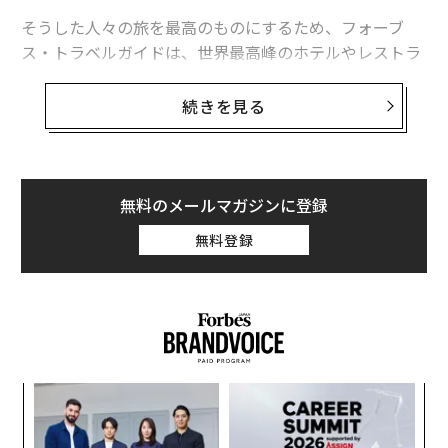
そうした人々の旅を最高のものにするため、フォーブ
ス・トラベルガイドは、世界最高峰のホテルやレストラ
ン、スパをまとめた「スター・アワード」2023年版を発
表した。今年は新たにオーシャンクルーズのカテゴリー
続きを見る
を追加した。
65回目となる今年のガイド作成に向け、調査員は一般客
を装って各地の施設やクルーズを利用。客室の眠り心地
無料のメールマガジンに登録
の良さや、健康的な飲食物の有無といった現代的な指標
無料登録
や、装飾や従業員の顧客サービスといった従来型の指標
を含む約900項目に基づき評価を行った。評価の70％は
サービス、残りの30％は施設の質や状態に基づいてい
る。
ンツ
〜
への
織
た、
う
エ