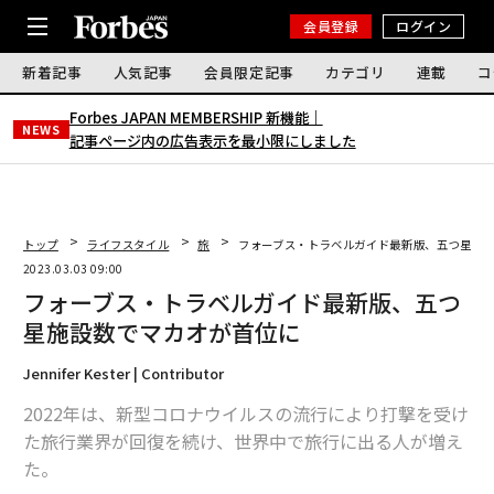
会員登録
ログイン
新着記事
人気記事
会員限定記事
カテゴリ
連載
コ
Forbes JAPAN MEMBERSHIP 新機能｜
NEWS
記事ページ内の広告表示を最小限にしました
トップ
ライフスタイル
旅
フォーブス・トラベルガイド最新版、五つ星施
2023.03.03 09:00
フォーブス・トラベルガイド最新版、五つ
星施設数でマカオが首位に
Jennifer Kester | Contributor
2022年は、新型コロナウイルスの流行により打撃を受け
た旅行業界が回復を続け、世界中で旅行に出る人が増え
た。