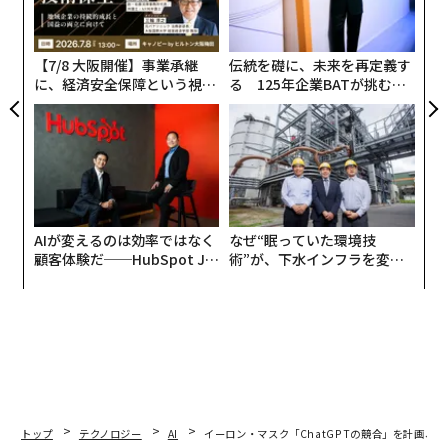
の
た
【7/8 大阪開催】事業承継
伝統を礎に、未来を再定義す
に、経済安全保障という視点
る 125年企業BATが挑むス
が加わるとき──経営者が問
モークレスな未来
われる新たな判断軸
AIが変えるのは効率ではなく
なぜ“眠っていた環境技
顧客体験だ──HubSpot Ja
術”が、下水インフラを変え
panが語る「Grow Better」
たのか──産総研×月島JFE
な組織のつくり方
アクアソリューションの10年
トップ
テクノロジー
AI
イーロン・マスク「ChatGPTの競合」を計画、A