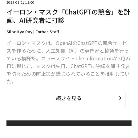
2023.03.01 12:00
イーロン・マスク「ChatGPTの競合」を計
画、AI研究者に打診
Siladitya Ray | Forbes Staff
イーロン・マスクは、OpenAIのChatGPTの競合サービ
スを作るために、人工知能（AI）の専門家と協議を行っ
ている模様だ。ニュースサイトThe Informationが2月27
日に報じた。マスクは先日、ChatGPTに物議を醸す発言
を防ぐための防止策が講じられていることを批判してい
た。
マスクは、Google（グーグル）のDeepMindに在籍して
続きを見る
いたAI研究者のイゴール・バブシュキンにプロジェクト
への参加を打診したが、バブシュキンはまだ正式にサイ
ンしていないとThe Informationは報じている。
無料のメールマガジンに登録
先日は、ChatGPTのサービスに、物議を醸すような回答