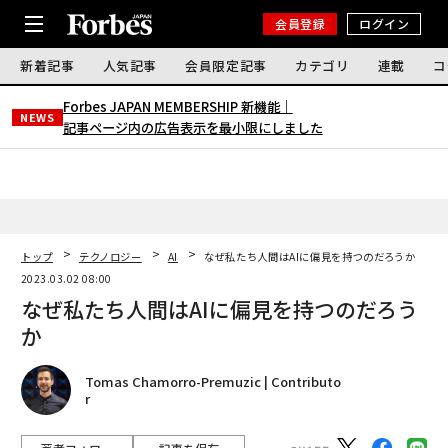
会員登録
ログイン
新着記事
人気記事
会員限定記事
カテゴリ
連載
コ
Forbes JAPAN MEMBERSHIP 新機能｜
NEWS
記事ページ内の広告表示を最小限にしました
トップ
テクノロジー
AI
なぜ私たち人間はAIに偏見を持つのだろうか
2023.03.02 08:00
なぜ私たち人間はAIに偏見を持つのだろう
か
Tomas Chamorro-Premuzic | Contributo
r