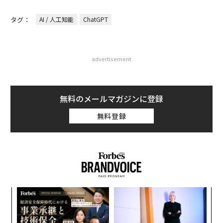
タグ：
AI / 人工知能
ChatGPT
advertisement
無料のメールマガジンに登録
無料登録
〜
金
個
ア
ェ