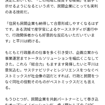
示せるようになるという点で、民間企業にとっても実利
のある技術だ。
「住民も民間企業も納得して合意形成しやすくなるはず
です。ある流域で産学官によるケーススタディが進行中
で、行政関係者からも好意的な反応もいただいていま
す」と平川は続ける。
もともと行政基点の仕事を多く引き受け、企画立案から
事業運営までトータルソリューションを幅広くこなして
きた。これら「総合力」もますます発揮したいと平川は
意気込む。サステナビリティとレジリエンスをつなぐベ
ストミックスが社会像の話だとすれば、行政と民間をつ
なぐ同社の役割そのものがベストミックスだとも言え
る。
もうひとつが、民間企業を共創パートナーとして巻き込
むオープンイノベーションだ。虎ノ門ヒルズの「ARC