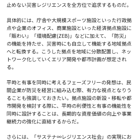
止めない災害レジリエンスを全方位で追求するものだ。
具体的には、庁舎や大規模スポーツ施設といった行政拠
点や企業のオフィス、商業施設といった経済拠点施設に
「賑わい」「環境配慮(ZEB)」などに加えて、「防災」
の機能を持たせ、災害時にも自立して機能する地域拠点
へと転換する。こうした拠点を地域に分散配置し、ネッ
トワーク化していくエリア開発や都市計画が想定され
る。
平時と有事を同時に考えるフェーズフリーの発想は、民
間企業が防災を経営に組み込む際、有力な視点となりう
ることも強調しておきたい。拠点施設の新設・移転や都
市開発を検討する際に、平時の利便性と有事の機能性を
同時に設計することは、長期的な資産価値の向上や事業
継続力の強化に直結するからだ。
さらには、「サステナ∞レジリエンス社会」の実現にお