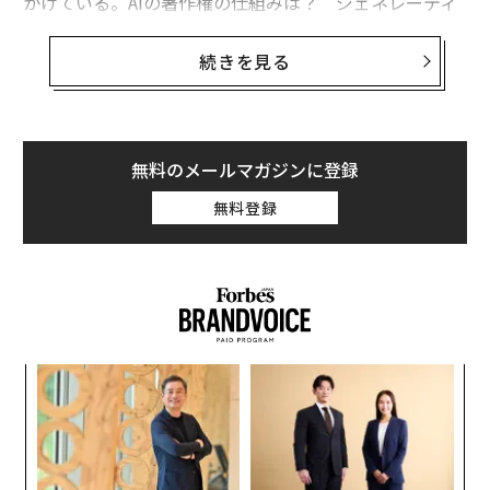
かけている。AIの著作権の仕組みは？ ジェネレーティ
ブAIを仕事に使うのは倫理的に問題ないのか？ ジェネ
レーティブAIは企業にとって、単なる流行なのか、それ
続きを見る
とも有用なツールなのか？
私は、Journey（ジャーニー）を私とともに創業し、現
在はチーフ・イノベーション・オフィサーを務める
無料のメールマガジンに登録
ブランドン・カプラン
といっしょに、最近開催したウェ
無料登録
ビナーの中でこれらの疑問を取り上げた。ウェビナーで
はジェネレーティブAIとは何か、それがブランドにとっ
て何を意味するのか、メタバースの未来におけるAIの役
割は何かを取り上げた。
多くのテクノロジーと同様、ジェネレーティブAIは何年
ィン
〈7
もかけて開発されてきたものだ。2006年にiPhoneが消
ズが
ャ
費者体験に革命を起こしたように、OpenAI（オープンエ
ムの
ト
義す
「
ーアイ）のユーザーフレンドリーなインターフェースとA
リア
むス
─
UM
PIは、2023年以降消費者の行動に革命を起こすだろう。
ら