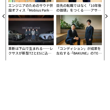
ジェネレーティブAIとは何か
エンジニアのためのサウナ併
目先の転職ではなく「10年後
設オフィス「Mobius Park」
の価値」をつくる──アサイ
人工知能（AI）とは、従来は人間にしかできなかった作
がオープン──タマディック
ンの長期伴走型支援とは
が健康経営を徹底する理由
業を行うことができる技術だ。ブランドン・カプランは
「ジェネレーティブ（生成型）AIとは、既存のデータを
単に分析したり処理したりするものではなく、斬新なコ
ンテンツを生成できる人工知能（AI）のことです」とい
う。人工知能を1枚のパイに見立てると、ジェネレーティ
革新は下山で生まれる──レ
「コンディション」が成果を
ブAIはその中の一切れに相当する。ロボット、ディープ
クサスが新型TZとESに込め
左右する――「BAKUNE」のTEN
ラーニング、機械学習、会話型人工知能なども、ジェネ
た「DISCOVER」の哲学
TIALが支える「挑戦者の明
日」
レーティブAIと並んで、すべて「AIパイ」の一切れだ。