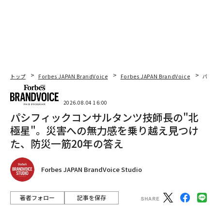
トップ
Forbes JAPAN BrandVoice
Forbes JAPAN BrandVoice
パシ
2026.08.04 16:00
パシフィックコンサルタンツ技師長の"北
極星"。災害への無力感を乗り越え見つけ
た、防災一筋20年の答え
Forbes JAPAN BrandVoice Studio
著者フォロー
記事を保存