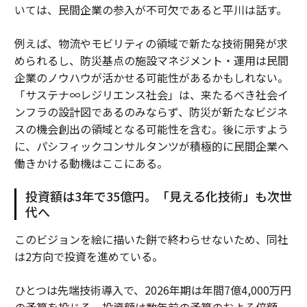
いては、民間企業の参入が不可欠であると平川は話す。
例えば、物流やモビリティの領域で新たな技術開発が求
められるし、防災基点の施設マネジメント・運用は民間
企業のノウハウが活かせる可能性があるかもしれない。
「サステナ∞レジリエンス社会」は、来たるべき社会イ
ンフラの設計図であるのみならず、防災が新たなビジネ
スの機会創出の領域となる可能性を含む。後に示すよう
に、パシフィックコンサルタンツが積極的に民間企業へ
働きかける動機はここにある。
投資額は3年で35億円。「見える化技術」も次世
代へ
このビジョンを絵に描いた餅で終わらせないため、同社
は2方向で投資を進めている。
ひとつは先端技術導入で、2026年期は年間7億4,000万円
の予算を投じる。投資額は数年前の予算のおよそ倍額