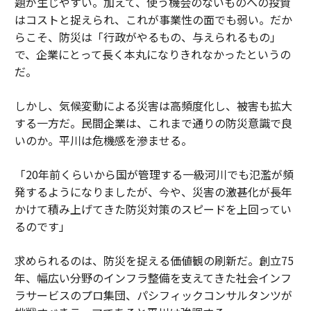
題が生じやすい。加えて、使う機会のないものへの投資
はコストと捉えられ、これが事業性の面でも弱い。だか
らこそ、防災は「行政がやるもの、与えられるもの」
で、企業にとって長く本丸になりきれなかったというの
だ。
しかし、気候変動による災害は高頻度化し、被害も拡大
する一方だ。民間企業は、これまで通りの防災意識で良
いのか。平川は危機感を滲ませる。
「20年前くらいから国が管理する一級河川でも氾濫が頻
発するようになりましたが、今や、災害の激甚化が長年
かけて積み上げてきた防災対策のスピードを上回ってい
るのです」
求められるのは、防災を捉える価値観の刷新だ。創立75
年、幅広い分野のインフラ整備を支えてきた社会インフ
ラサービスのプロ集団、パシフィックコンサルタンツが