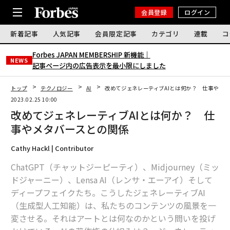
会員登録
ログイン
新着記事
人気記事
会員限定記事
カテゴリ
連載
コ
Forbes JAPAN MEMBERSHIP 新機能｜
NEWS
記事ページ内の広告表示を最小限にしました
トップ
テクノロジー
AI
改めてジェネレーティブAIとは何か？ 仕事やメ
2023.02.25 10:00
改めてジェネレーティブAIとは何か？ 仕
事やメタバースとの関係
Cathy Hackl | Contributor
ChatGPT（チャットジーピーティ）、Midjourney（ミッ
ドジャーニー）、Lensa AI（レンサ・エーアイ）そして
ディープフェイクたち。こうしたジェネレーティブAI
（生成型人工知能）は、私たちのコンテンツの風景を一
変させる。それはアートとは何なのかという問いを投げ