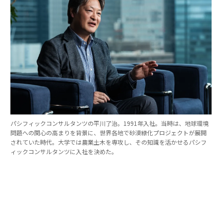
パシフィックコンサルタンツの平川了治。1991年入社。当時は、地球環境
問題への関心の高まりを背景に、世界各地で砂漠緑化プロジェクトが展開
されていた時代。大学では農業土木を専攻し、その知識を活かせるパシフ
ィックコンサルタンツに入社を決めた。
「防災は10点ずつを積み重ねる」。技師長の原
点
これほど広いビジョンを語れる平川とは、いったいどん
な人物なのか。そのキャリアをたどると、日本の防災史