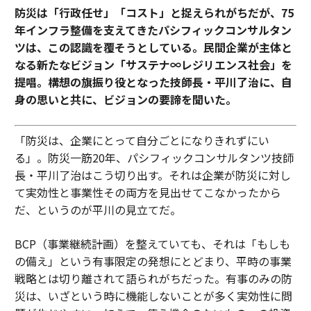
防災は「行政任せ」「コスト」と捉えられがちだが、75
年インフラ整備を支えてきたパシフィックコンサルタン
ツは、この認識を覆そうとしている。民間企業が主体と
なる新たなビジョン「サステナ∞レジリエンス社会」を
提唱。構想の旗振り役となった技師長・平川了治に、自
身の思いと共に、ビジョンの要諦を聞いた。
「防災は、企業にとって自分ごとになりきれずにい
る」。防災一筋20年、パシフィックコンサルタンツ技師
長・平川了治はこう切り出す。それは企業が防災に対し
て実効性と事業性その両方を見出せてこなかったから
だ、というのが平川の見立てだ。
BCP（事業継続計画）を整えていても、それは「もしも
の備え」という有事限定の発想にとどまり、平時の事業
戦略とは切り離されて語られがちだった。有事のみの防
災は、いざという時に機能しないことが多く実効性に問