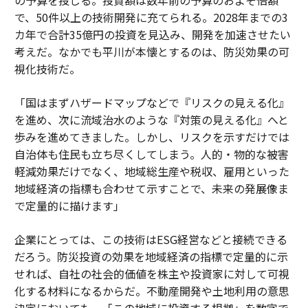
で、50件以上の技術開発に充てられる。2028年までの3
カ年で合計35億円の投資を見込み、開発を加速させたい
考えだ。なかでも平川が本懐とするのは、防災効果の可
視化技術だ。
「国はまずハザードマップなどで『リスクの見える化』
を進め、次に流域治水のような『対策の見える化』へと
歩みを進めてきました。しかし、リスクを示すだけでは
自治体も住民も立ち尽くしてしまう。人的・物的な被害
軽減効果だけでなく、地域総生産や税収、雇用といった
地域経済の指標も合わせて示すことで、未来の発展像ま
で定量的に描けます」
企業にとっては、この技術はESG経営などと接続できる
だろう。防災投資の効果を地域経済の指標で定量的に示
せれば、自社の社会的価値を株主や投資家に対して可視
化する材料になるからだ。不動産開発や土地利用の意思
決定においても、「この地域に投資する根拠」を数字で