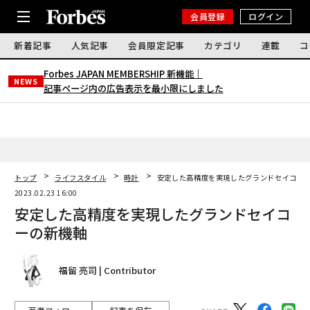
会員登録
ログイン
新着記事
人気記事
会員限定記事
カテゴリ
連載
コ
Forbes JAPAN MEMBERSHIP 新機能｜
NEWS
記事ページ内の広告表示を最小限にしました
トップ
ライフスタイル
時計
安定した高精度を実現したグランドセイコー
2023.02.23 16:00
安定した高精度を実現したグランドセイコ
ーの新機軸
福留 亮司 | Contributor