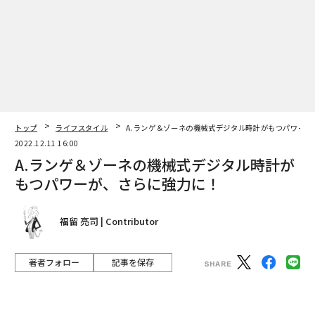
トップ
ライフスタイル
A.ランゲ＆ゾーネの機械式デジタル時計がもつパワーが
2022.12.11 16:00
A.ランゲ＆ゾーネの機械式デジタル時計が
もつパワーが、さらに強力に！
福留 亮司 | Contributor
著者フォロー
記事を保存
A.LANGE &amp; SOHNE ZEITWERK
2022年、A.ランゲ＆ゾーネは、機械式デジタル時計「ツ
ァイトヴェルク」をリニューアル。さらに進化した形を
見せた。
advertisement