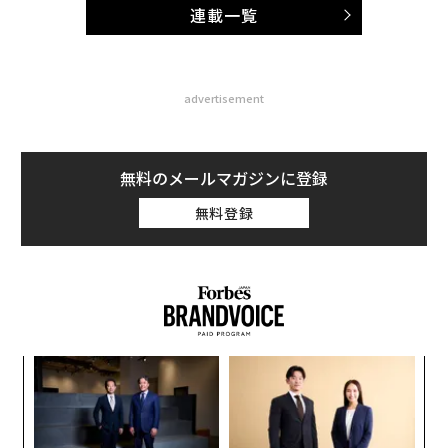
連載一覧
advertisement
無料のメールマガジンに登録
無料登録
小1
な
にし
術
た
エ
ア
設オ