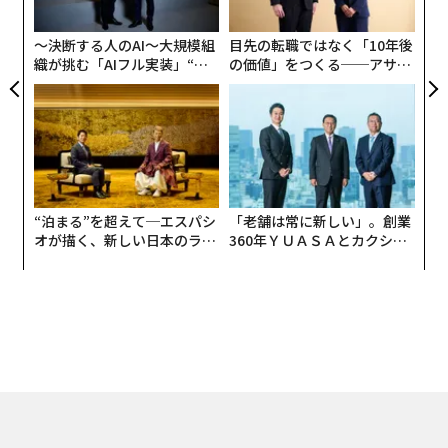
が
が
〜決断する人のAI〜大規模組
目先の転職ではなく「10年後
織が挑む「AIフル実装」“使
の価値」をつくる──アサイ
う”企業から“動く”企業へ【N
ンの長期伴走型支援とは
TTドコモビジネス×PwC】
“泊まる”を超えて─エスパシ
「老舗は常に新しい」。創業
オが描く、新しい日本のラグ
360年ＹＵＡＳＡとカクシン
ジュアリー（中編）
CEO田尻望が語る、AIを超え
る人の価値