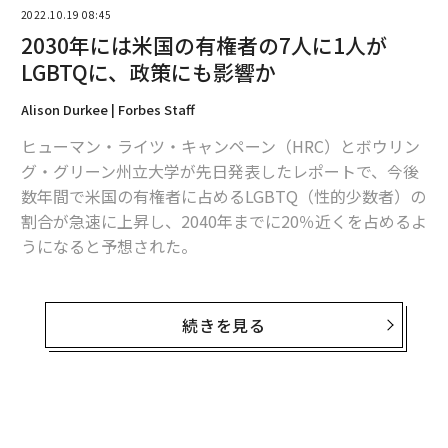
2022.10.19 08:45
2030年には米国の有権者の7人に1人が
LGBTQに、政策にも影響か
Alison Durkee | Forbes Staff
ヒューマン・ライツ・キャンペーン（HRC）とボウリン
グ・グリーン州立大学が先日発表したレポートで、今後
数年間で米国の有権者に占めるLGBTQ（性的少数者）の
割合が急速に上昇し、2040年までに20％近くを占めるよ
編集＝荻原藤緒
うになると予想された。
米国国勢調査のデータに基づく分析によると、2030年ま
2026年9月号発売中
でに有権者の14.3％がLGBTQとなり、その割合は2040
続きを見る
年までに17.8％に上昇する見通しという。これは、2020
年の国政選挙当時の割合の約10.8％と比べて大幅な上昇
最新号の購入はこちらから
を意味する。
無料のメールマガジンに登録
メンバーシップに登録する
研究チームは、LGBTQの有権者が増加している理由とし