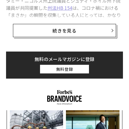
タミー・ニコルズ州上院議員とジュディ・ボイル州下院
議員が共同提案した
州法HB 154
は、コロナ禍における
「まさか」の瞬間を収集している人にとっては、かなり
の逸品といえる。
続きを見る
2月15日、ニコルズは州下院保健福祉委員会を通じてHB
154を提出した。そのことを報告したニコルズのツイー
トに、ケース・ウェスタン・リザーブ大学医学部アシス
タント・プロフェッサーのライアン・マリノ医学博士
無料のメールマガジンに登録
（救急医学・精神医学）は、こう返信した。「もっと本
無料登録
を読むべきだ」
どうやらニコルズは、すべてのmRNAワクチン投与を禁
止したいようだ。
短い法案の文面
には、「アイダホ州で
はメッセンジャーリボ核酸技術を用いて開発されたワク
チンを、個人または他の哺乳類に使用するため提供した
目
り投与したりしてはならない」と簡潔に記されている。
の
つまり、人間だけでなくオオツノヒツジなどの動物への
ン
〜