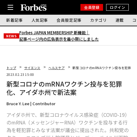
会員登録
ログイン
新着記事
人気記事
会員限定記事
カテゴリ
連載
コ
Forbes JAPAN MEMBERSHIP 新機能｜
NEWS
記事ページ内の広告表示を最小限にしました
トップ
サイエンス
ヘルスケア
新型コロナのmRNAワクチン投与を犯罪化
2023.02.23 15:00
新型コロナのmRNAワクチン投与を犯罪
化、アイダホ州で新法案
Bruce Y. Lee | Contributor
アイダホ州で、新型コロナウイルス感染症（COVID-19）
のmRNA（メッセンジャーRNA）ワクチンを投与する行
為を軽犯罪とみなす法案が議会に提出された。共和党の