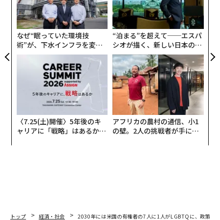
投与も対象となるわけだ。次の項目では、「本条に違反
織
した者は軽犯罪に問われる」と明記されている。
う
T
なぜ“眠っていた環境技
“泊まる”を超えて──エスパ
術”が、下水インフラを変え
シオが描く、新しい日本のラ
たのか──産総研×月島JFE
グジュアリー（前編）
アクアソリューションの10年
〈7.25(土)開催〉5年後のキ
アフリカの農村の通信、小1
ャリアに「戦略」はあるか。
の壁。2人の挑戦者が手にし
トップエグゼクティブのキャ
た「次なる武器」
リアに触れる1日│CAREER S
UMMIT 2026
トップ
経済・社会
2030年には米国の有権者の7人に1人がLGBTQに、政策に