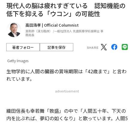
Getty Images
生物学的に人間の臓器の賞味期限は「42歳まで」と言わ
れています。
advertisement
織田信長も幸若舞「敦盛」の中で「人間五十年、下天の
内を比ぶれば、夢幻の如くなり」と歌っています。人間5
0年だとすると、40歳から臓器をいたわり健康に過ごす
ことは健やかな生活を送る上で大変重要です。
中でも近年働き盛りの40代に忍び寄っているのが、認知
機能の低下です。従来は高齢者の病気・症状だと思われ
ていた認知機能の低下や若年性の痴呆症状などが、食生
活の変化や環境変化などにより、働き盛りの世代にも増
えています。