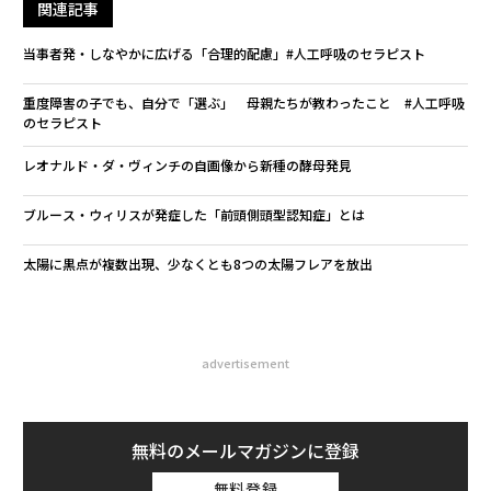
関連記事
当事者発・しなやかに広げる「合理的配慮」#人工呼吸のセラピスト
重度障害の子でも、自分で「選ぶ」 母親たちが教わったこと #人工呼吸
のセラピスト
レオナルド・ダ・ヴィンチの自画像から新種の酵母発見
ブルース・ウィリスが発症した「前頭側頭型認知症」とは
太陽に黒点が複数出現、少なくとも8つの太陽フレアを放出
advertisement
無料のメールマガジンに登録
無料登録