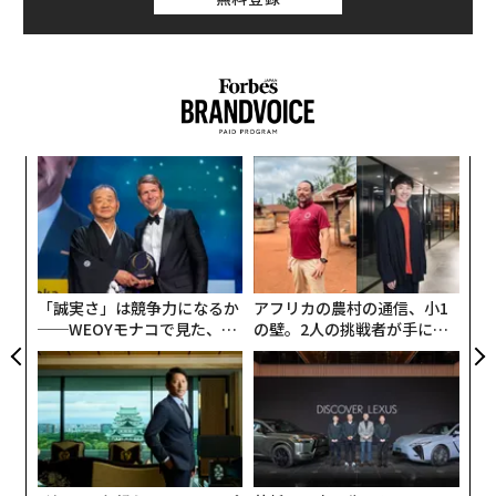
な
術
た
エ
ア
設オ
が
が
「誠実さ」は競争力になるか
アフリカの農村の通信、小1
──WEOYモナコで見た、く
の壁。2人の挑戦者が手にし
ら寿司の経営哲学
た「次なる武器」