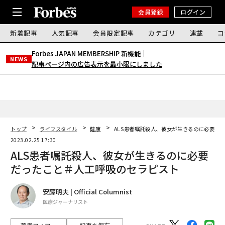
会員登録
ログイン
新着記事
人気記事
会員限定記事
カテゴリ
連載
コ
Forbes JAPAN MEMBERSHIP 新機能｜
NEWS
記事ページ内の広告表示を最小限にしました
トップ
ライフスタイル
健康
ALS患者嘱託殺人、彼女が生きるのに必要だ
2023.02.25 17:30
ALS患者嘱託殺人、彼女が生きるのに必要
だったこと＃人工呼吸のセラピスト
安藤明夫 | Official Columnist
医療ジャーナリスト