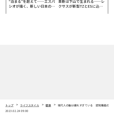
“泊まる”を超えて──エスパ
革新は下山で生まれる──レ
シオが描く、新しい日本のラ
クサスが新型TZとESに込め
グジュアリー（前編）
た「DISCOVER」の哲学
トップ
ライフスタイル
健康
現代人の脳は疲れすぎている 認知機能の低
2023.02.24 09:00
現代人の脳は疲れすぎている 認知機能の
低下を抑える「ウコン」の可能性
高田浩孝 | Official Columnist
薬剤師（漢方臨床） /一般社団法人 先進医療学術振興会 事
務局長
著者フォロー
記事を保存