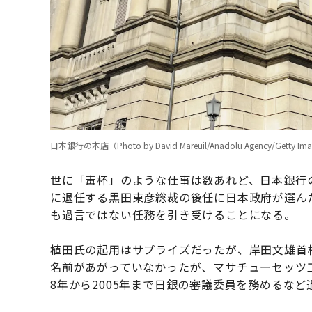
日本銀行の本店（Photo by David Mareuil/Anadolu Agency/Getty Im
世に「毒杯」のような仕事は数あれど、日本銀行
に退任する黒田東彦総裁の後任に日本政府が選ん
も過言ではない任務を引き受けることになる。
植田氏の起用はサプライズだったが、岸田文雄首
名前があがっていなかったが、マサチューセッツ工
8年から2005年まで日銀の審議委員を務めるな