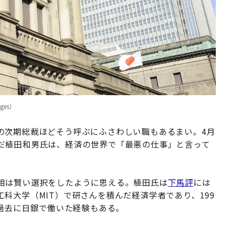
ages）
の次期総裁ほどそう呼ぶにふさわしい職もあるまい。4月
だ植田和男氏は、経済の世界で「最悪の仕事」と言って
相は賢い選択をしたように思える。植田氏は
下馬評
には
科大学（MIT）で研さんを積んだ経済学者であり、199
ど過去に日銀で働いた経験もある。