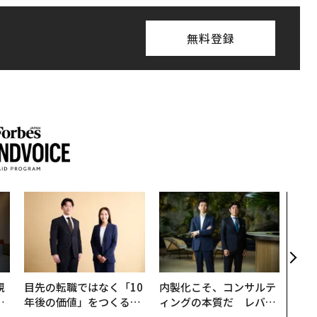
無料登録
なぜ
術”
変え
月島
ショ
規
目先の転職ではなく「10
内製化こそ、コンサルテ
実
年後の価値」をつくる─
ィングの本質だ レバレ
動
─アサインの長期伴走型
ジーズが実践する、次世