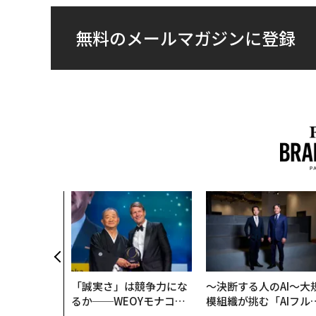
無料のメールマガジンに登録
「誠実さ」は競争力にな
〜決断する人のAI〜大
るか──WEOYモナコで
模組織が挑む「AIフル
見た、くら寿司の経営哲
装」“使う”企業から“