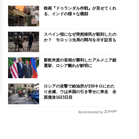
映画『ドゥランダル作戦』が見せてくれ
る、インドの様々な横顔
スペイン領になぜ突然移民が殺到したの
か？ モロッコ当局の関与を示す証言も
新欧米派の首相が勝利したアルメニア総
選挙、ロシア離れが鮮明に
ロシアの攻撃で給油所が150キロにわた
り全滅、ウは米国の引き寄せに奔走 全
面侵攻1623日目
Recommended by