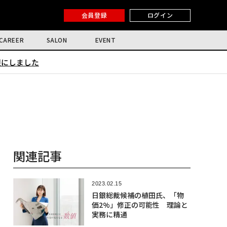
会員登録
ログイン
CAREER
SALON
EVENT
限にしました
関連記事
2023.02.15
日銀総裁候補の植田氏、「物
価2%」修正の可能性 理論と
実務に精通