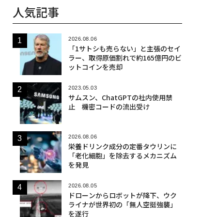
人気記事
2026.08.06
「1サトシも売らない」と主張のセイ
ラー、取得原価割れで約165億円のビ
ットコインを売却
2023.05.03
サムスン、ChatGPTの社内使用禁
止 機密コードの流出受け
2026.08.06
栄養ドリンク成分の定番タウリンに
「老化細胞」を除去するメカニズム
を発見
2026.08.05
ドローンからロボットが降下、ウク
ライナが世界初の「無人空挺強襲」
を遂行