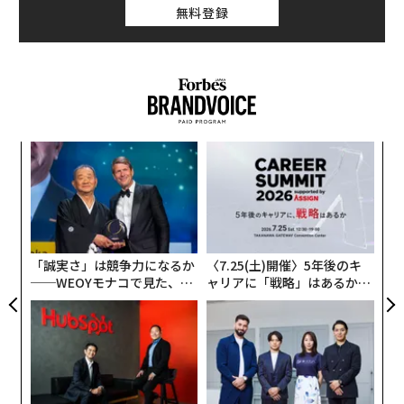
無料登録
予想外の人選となった理由の1つは、岸田が第一候補と
考えていた日銀の雨宮正佳副総裁に断られたからだ。雨
宮副総裁は、約23年におよぶ量的緩和の手じまいをしな
くてはいけなくなる仕事は引き受けないほうがよと考え
た。また、日本の国内総生産（GDP）を超える700兆円
規模に膨らんだ日銀のバランスシートを、日本経済をク
内
ラッシュさせずに縮小することも求められる仕事も。
グ
実
〜
全
織
う
T
「誠実さ」は競争力になるか
〈7.25(土)開催〉5年後のキ
──WEOYモナコで見た、く
ャリアに「戦略」はあるか。
ら寿司の経営哲学
トップエグゼクティブのキャ
リアに触れる1日│CAREER S
UMMIT 2026