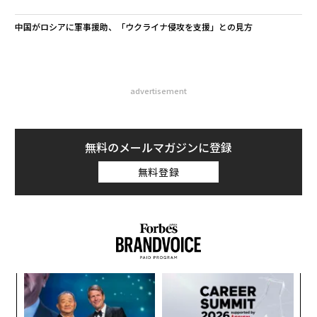
中国がロシアに軍事援助、「ウクライナ侵攻を支援」との見方
advertisement
無料のメールマガジンに登録
無料登録
内
グ
実