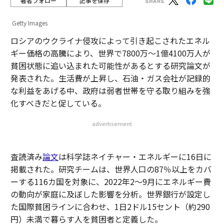
著者フォロー
記事を保存
Getty Images
ロシアのウクライナ侵攻によって引き起こされたエネル
ギー価格の高騰により、世界で7800万〜1億4100万人が
貧困状態に追い込まれた可能性があるとする研究論文が
発表された。生活費が上昇し、石油・ガス会社が記録的
な利益をあげる中、政府は弱者世帯を守る取り組みを強
化すべきだと促している。
advertisement
査読済み
論文
は科学誌ネイチャー・エネルギーに16日に
掲載された。研究チームは、世界人口の87％以上をカバ
ーする116カ国を対象に、2022年2～9月にエネルギー費
の動向が家庭に及ぼした影響を分析。世界銀行が設定し
た国際貧困ラインに合わせ、1日2ドル15セント（約290
円）未満で暮らす人を貧困者と定義した。