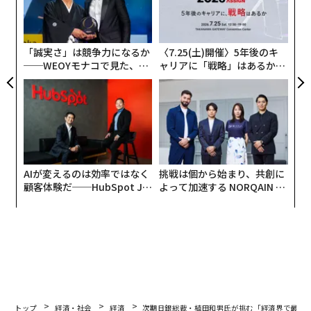
〜
全
織
う
T
「誠実さ」は競争力になるか
〈7.25(土)開催〉5年後のキ
──WEOYモナコで見た、く
ャリアに「戦略」はあるか。
ら寿司の経営哲学
トップエグゼクティブのキャ
リアに触れる1日│CAREER S
UMMIT 2026
AIが変えるのは効率ではなく
挑戦は個から始まり、共創に
顧客体験だ──HubSpot Ja
よって加速する NORQAIN JA
panが語る「Grow Better」
PAN 特別座談会
な組織のつくり方
トップ
経済・社会
経済
次期日銀総裁・植田和男氏が挑む「経済界で最悪