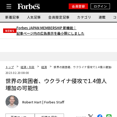
会員登録
ログイン
新着記事
人気記事
会員限定記事
カテゴリ
連載
コ
Forbes JAPAN MEMBERSHIP 新機能｜
NEWS
記事ページ内の広告表示を最小限にしました
トップ
経済・社会
経済
世界の貧困者、ウクライナ侵攻で1.4億人増加の可
2023.02.20 08:00
世界の貧困者、ウクライナ侵攻で1.4億人
増加の可能性
Robert Hart | Forbes Staff