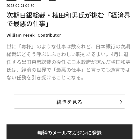
2023.02.21 09:30
次期日銀総裁・植田和男氏が挑む「経済界
で最悪の仕事」
William Pesek | Contributor
世に「毒杯」のような仕事は数あれど、日本銀行の次期
総裁ほどそう呼ぶにふさわしい職もあるまい。4月に退
任する黒田東彦総裁の後任に日本政府が選んだ植田和男
氏は、経済の世界で「最悪の仕事」と言っても過言では
ない任務を引き受けることになる。
植田氏の起用はサプライズだったが、岸田文雄首相は賢
い選択をしたように思える。植田氏は
下馬評
には名前が
続きを見る
あがっていなかったが、マサチューセッツ工科大学（MI
T）で研さんを積んだ経済学者であり、1998年から2005
年まで日銀の審議委員を務めるなど過去に日銀で働いた
経験もある。
無料のメールマガジンに登録