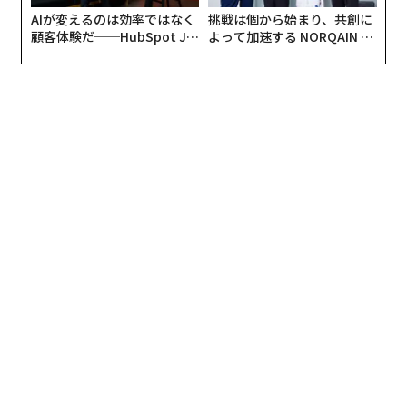
AIが変えるのは効率ではなく
挑戦は個から始まり、共創に
顧客体験だ──HubSpot Ja
よって加速する NORQAIN JA
panが語る「Grow Better」
PAN 特別座談会
な組織のつくり方
編集＝江戸伸禎