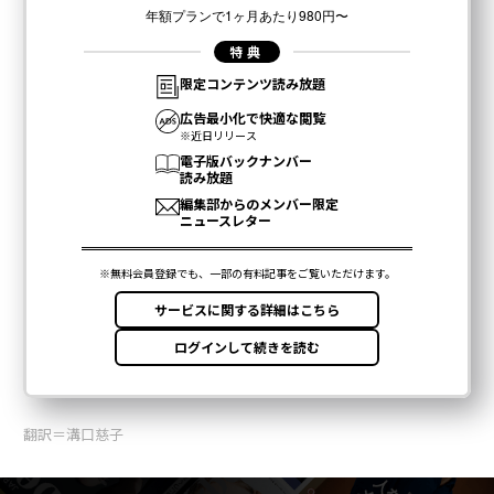
翻訳＝溝口慈子