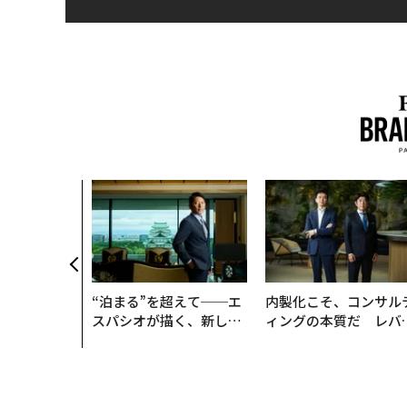
“泊まる”を超えて──エ
内製化こそ、コンサル
スパシオが描く、新しい
ィングの本質だ レバ
日本のラグジュアリー
ジーズが実践する、次
（前編）
代ファームの全貌