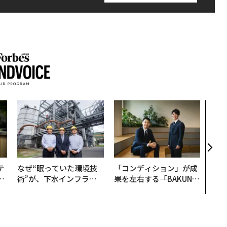
〈7
のキ
ある
ティ
る1日
T 20
テ
なぜ“眠っていた環境技
「コンディション」が成
レ
術”が、下水インフラを
果を左右する――「BAKUN
世
変えたのか──産総研×
E」のTENTIALが支える
月島JFEアクアソリュー
「挑戦者の明日」
ションの10年