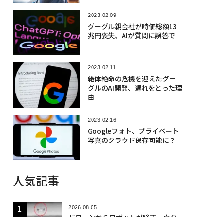
2023.02.09
グーグル親会社が時価総額13
兆円喪失、AIが質問に誤答で
2023.02.11
絶体絶命の危機を迎えたグー
グルのAI開発、遅れをとった理
由
2023.02.16
Googleフォト、プライベート
写真のクラウド保存可能に？
人気記事
2026.08.05
ドローンからロボットが降下、ウク