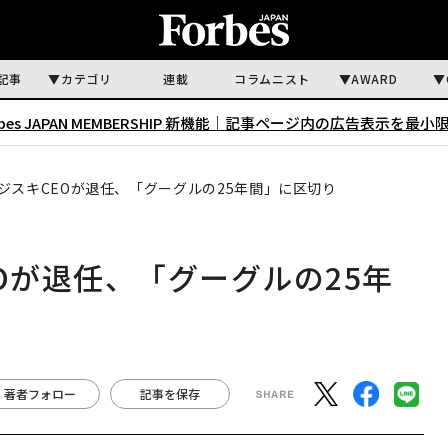
記事
カテゴリ
連載
コラムニスト
AWARD
rbes JAPAN MEMBERSHIP 新機能｜
記事ページ内の広告表示を最小
ウォジスキCEOが退任、「グーグルの25年間」に区切り
EOが退任、「グーグルの25年
著者フォロー
記事を保存