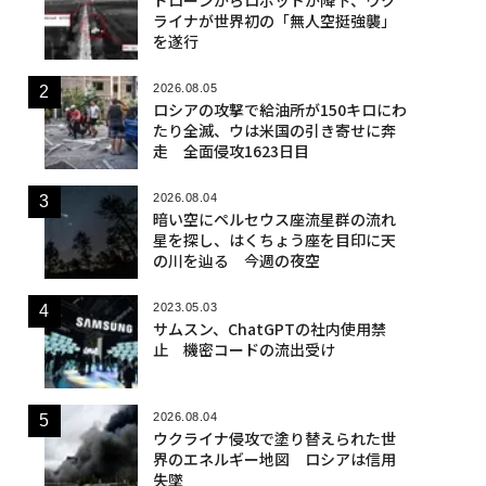
ライナが世界初の「無人空挺強襲」
を遂行
2026.08.05
ロシアの攻撃で給油所が150キロにわ
たり全滅、ウは米国の引き寄せに奔
走 全面侵攻1623日目
2026.08.04
暗い空にペルセウス座流星群の流れ
星を探し、はくちょう座を目印に天
の川を辿る 今週の夜空
2023.05.03
サムスン、ChatGPTの社内使用禁
止 機密コードの流出受け
2026.08.04
ウクライナ侵攻で塗り替えられた世
界のエネルギー地図 ロシアは信用
失墜