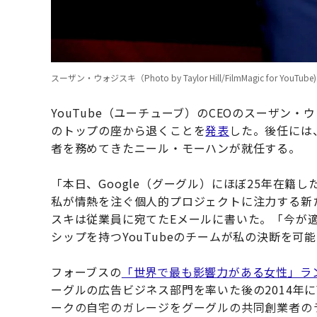
スーザン・ウォジスキ（Photo by Taylor Hill/FilmMagic for YouTube
YouTube（ユーチューブ）のCEOのスーザン
のトップの座から退くことを
発表
した。後任には
者を務めてきたニール・モーハンが就任する。
「本日、Google（グーグル）にほぼ25年在籍し
私が情熱を注ぐ個人的プロジェクトに注力する新
スキは従業員に宛てたEメールに書いた。「今が
シップを持つYouTubeのチームが私の決断を可
フォーブスの
「世界で最も影響力がある女性」ラ
ーグルの広告ビジネス部門を率いた後の2014年にY
ークの自宅のガレージをグーグルの共同創業者の