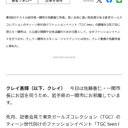
著者フォロー
記事を保存
第6回のゲストは岩手県一関市の佐藤善仁市長。若い女性に高い知名度がある東京ガールズ
コレクションのティーン世代向けファッションイベント「TGC teen」の開催を5月27日に
控えた一関市は、人口減少問題や女性活躍のための方策として、なぜファッションイベン
トを行うのか。そして一関市のスモール・ジャイアンツとは何か。クレイ勇輝が佐藤市長
に尋ねた。
advertisement
クレイ勇輝（以下、クレイ）
今日は佐藤善仁・一関市
長にお話を伺うため、岩手県の一関市にお邪魔していま
す。
先月、記者会見で東京ガールズコレクション（TGC）の
ティーン世代向けのファッションイベント「TGC teen I