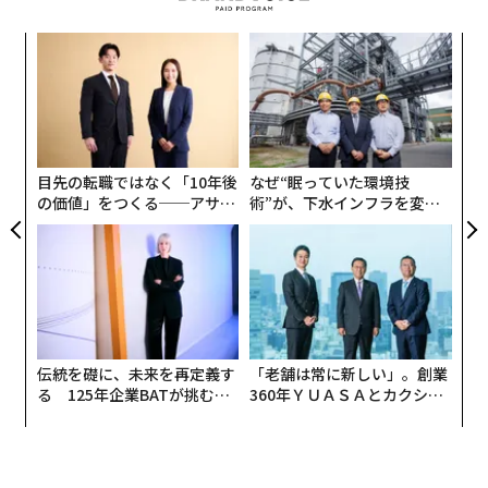
ンツ
「
への
左右
た、
T
〜
日
織
う
T
目先の転職ではなく「10年後
なぜ“眠っていた環境技
の価値」をつくる──アサイ
術”が、下水インフラを変え
ンの長期伴走型支援とは
たのか──産総研×月島JFE
アクアソリューションの10年
伝統を礎に、未来を再定義す
「老舗は常に新しい」。創業
る 125年企業BATが挑むス
360年ＹＵＡＳＡとカクシン
モークレスな未来
CEO田尻望が語る、AIを超え
る人の価値