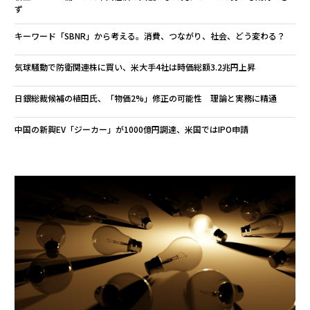
ず
キーワード「SBNR」から考える。消費、つながり、社会、どう変わる？
気球騒動で防衛関連株に買い、米大手4社は時価総額3.2兆円上昇
日銀総裁候補の植田氏、「物価2%」修正の可能性 理論と実務に精通
中国の新興EV「ジーカー」が1000億円調達、米国ではIPO申請