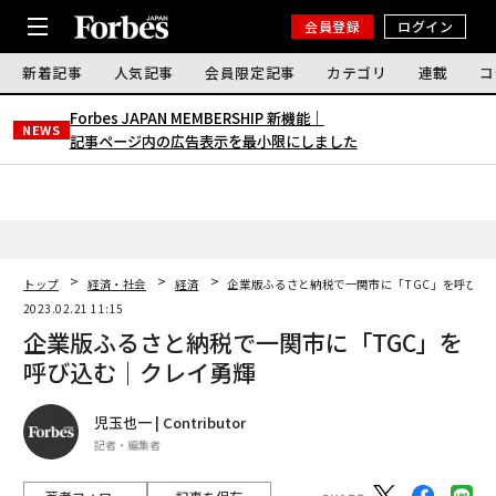
会員登録
ログイン
新着記事
人気記事
会員限定記事
カテゴリ
連載
コ
Forbes JAPAN MEMBERSHIP 新機能｜
NEWS
記事ページ内の広告表示を最小限にしました
トップ
経済・社会
経済
企業版ふるさと納税で一関市に「TGC」を呼び込
2023.02.21 11:15
企業版ふるさと納税で一関市に「TGC」を
呼び込む｜クレイ勇輝
児玉也一 | Contributor
記者・編集者