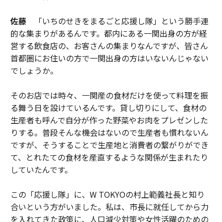
佐藤
「いちのせきをまるごと応援し隊」という勝手連
的な集まりがあるんです。都内にある一関出身の方が経
営する飲食店の、お客さんの集まりなんですが、皆さん
首都圏にお住いの方で一関出身の方はいないんじゃない
でしょうか。
そのお店では時々、一関産の食材だけを使って料理を振
る舞う日を設けているんです。貸し切りにして、食材の
生産者も呼んで自分が作った野菜やお肉をプレゼンした
りする。普段そんな機会はないので生産者も慣れないん
ですが、そうすることで生産地と消費者の繋がりができ
て、とれたての食材を産直するような関係が生まれたり
していたんです。
この「応援し隊」に、W TOKYOの村上範義社長と知り
合いという方がいました。私は、市長に就任してから力
を入れてきた政策に、人口減少対策や女性活躍のための