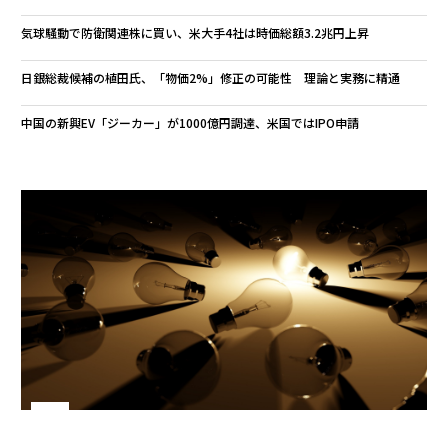
気球騒動で防衛関連株に買い、米大手4社は時価総額3.2兆円上昇
日銀総裁候補の植田氏、「物価2%」修正の可能性 理論と実務に精通
中国の新興EV「ジーカー」が1000億円調達、米国ではIPO申請
連載
地域に根差す「小さな巨人」とニッポンに希望を灯そう