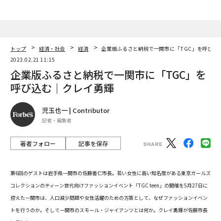
トップ
経済・社会
経済
企業版ふるさと納税で一関市に「TGC」を呼び込
2023.02.21 11:15
企業版ふるさと納税で一関市に「TGC」を
呼び込む｜クレイ勇輝
児玉也一 | Contributor
記者・編集者
著者フォロー
記事を保存
第6回のゲストは岩手県一関市の佐藤善仁市長。若い女性に高い知名度がある東京ガールズ
コレクションのティーン世代向けファッションイベント「TGC teen」の開催を5月27日に
控えた一関市は、人口減少問題や女性活躍のための方策として、なぜファッションイベン
トを行うのか。そして一関市のスモール・ジャイアンツとは何か。クレイ勇輝が佐藤市長