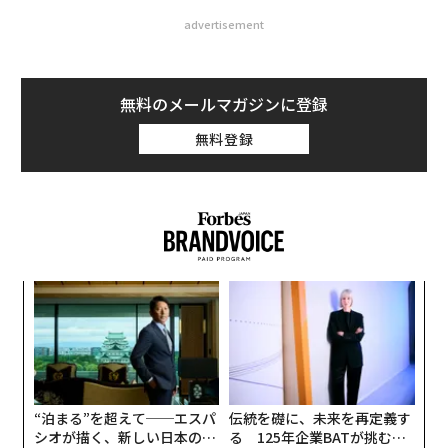
advertisement
無料のメールマガジンに登録
無料登録
創に
ア
 JA
の
た
内
グ
実
全
“泊まる”を超えて──エスパ
伝統を礎に、未来を再定義す
シオが描く、新しい日本のラ
る 125年企業BATが挑むス