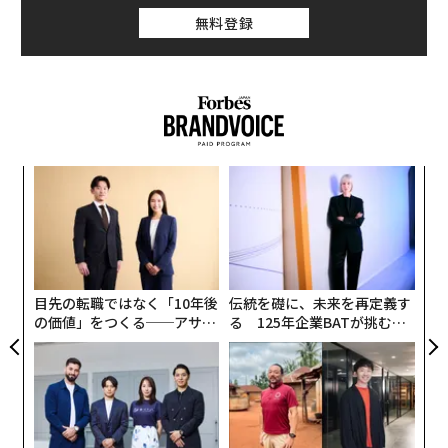
無料登録
ナ併
「
k」
3
ック
C
内
由
る
グ
実
全
目先の転職ではなく「10年後
伝統を礎に、未来を再定義す
の価値」をつくる──アサイ
る 125年企業BATが挑むス
ンの長期伴走型支援とは
モークレスな未来