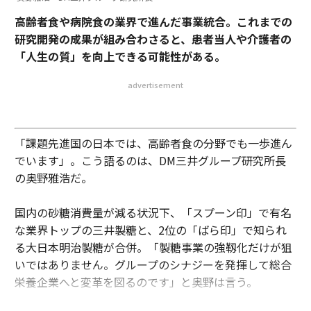
高齢者食や病院食の業界で進んだ事業統合。これまでの
研究開発の成果が組み合わさると、患者当人や介護者の
「人生の質」を向上できる可能性がある。
advertisement
「課題先進国の日本では、高齢者食の分野でも一歩進ん
でいます」。こう語るのは、DM三井グループ研究所長
の奥野雅浩だ。
国内の砂糖消費量が減る状況下、「スプーン印」で有名
な業界トップの三井製糖と、2位の「ばら印」で知られ
る大日本明治製糖が合併。「製糖事業の強靱化だけが狙
いではありません。グループのシナジーを発揮して総合
栄養企業へと変革を図るのです」と奥野は言う。