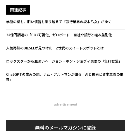
関連記事
学歴の壁も、旧い慣習も乗り越えて「銀行業界の坂本乙女」がゆく
24億円調達の「CO2可視化」ゼロボード 商社や銀行と組み差別化
人気再熱のDIESELが見つけた Z世代のスイートスポットとは
ロックスターから皿洗いへ ジョン・ボン・ジョヴィ夫妻の「無料食堂」
ChatGPTの生みの親、サム・アルトマンが語る「AIと検索と資本主義の未
来」
advertisement
無料のメールマガジンに登録