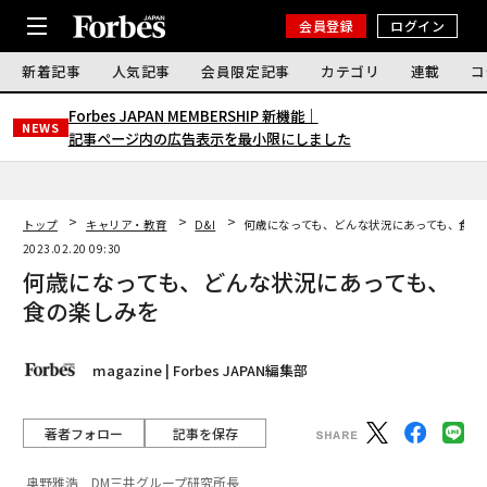
会員登録
ログイン
新着記事
人気記事
会員限定記事
カテゴリ
連載
コ
Forbes JAPAN MEMBERSHIP 新機能｜
NEWS
記事ページ内の広告表示を最小限にしました
トップ
キャリア・教育
D&I
何歳になっても、どんな状況にあっても、食の
2023.02.20 09:30
何歳になっても、どんな状況にあっても、
食の楽しみを
magazine | Forbes JAPAN編集部
著者フォロー
記事を保存
奥野雅浩 DM三井グループ研究所長