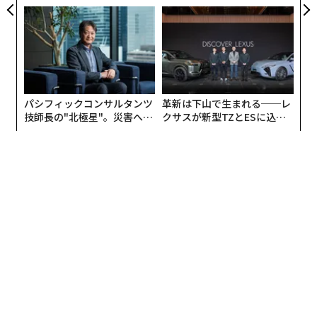
グジュアリー（前編）
モークレスな未来
パシフィックコンサルタンツ
革新は下山で生まれる──レ
技師長の"北極星"。災害への
クサスが新型TZとESに込め
無力感を乗り越え見つけた、
た「DISCOVER」の哲学
防災一筋20年の答え