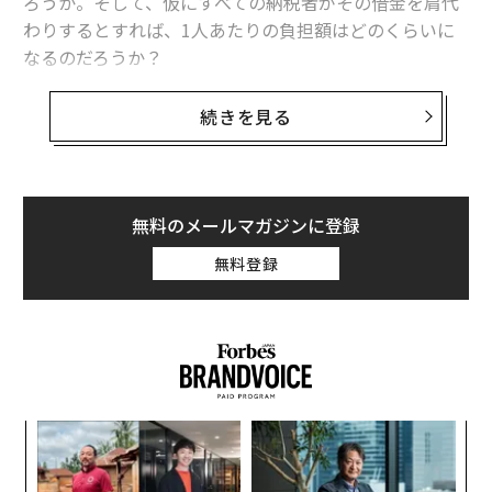
ろうか。そして、仮にすべての納税者がその借金を肩代
わりするとすれば、1人あたりの負担額はどのくらいに
なるのだろうか？
デンバー大学ダニエルズ・ビジネスカレッジのシンクタ
続きを見る
ンク、トゥルース・イン・アカウンティング（Truth in A
ccounting）が発表したレポートによると、人口が最も
多い75都市のうち、赤字に陥っているのは50都市だ。一
部の負債は巨額にのぼっている。
無料のメールマガジンに登録
無料登録
例えば、2021年度予算の赤字額が1位の約1715億ドル
（約23兆円）だったニューヨーク市で、すべての納税者
がこれを等しく分担したとすれば、1人当たりの負債は
約5万6900ドル（約750万円）になる。
革
ク
た「
「