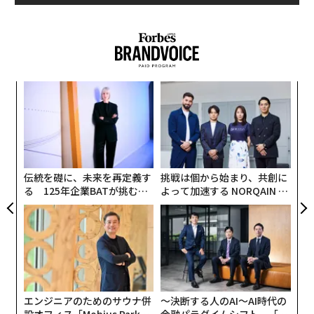
さらに、スポーツベッティングの収益は、前年比72.7％
増という驚異的な伸びを記録し、75億ドル（約1兆円）
に達した。米国人が年間を通じてスポーツイベントに投
じた掛け金の総額は932億ドル（約12兆5000億円）に達
した。
〜
織
う
パ
T
技
無
防
伝統を礎に、未来を再定義す
挑戦は個から始まり、共創に
る 125年企業BATが挑むス
よって加速する NORQAIN JA
モークレスな未来
PAN 特別座談会
エンジニアのためのサウナ併
〜決断する人のAI〜AI時代の
設オフィス「Mobius Park」
金融パラダイムシフト、「超