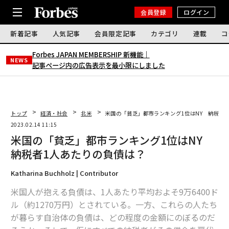
会員登録
ログイン
新着記事
人気記事
会員限定記事
カテゴリ
連載
コ
Forbes JAPAN MEMBERSHIP 新機能｜
NEWS
記事ページ内の広告表示を最小限にしました
トップ
経済・社会
北米
米国の「貧乏」都市ランキング1位はNY 納税者
2023.02.14 11:15
米国の「貧乏」都市ランキング1位はNY
納税者1人あたりの負債は？
Katharina Buchholz | Contributor
米国人が抱える負債は、1人あたり平均およそ9万6400ド
ル（約1270万円）とされている。一方、これらの人たち
が暮らす自治体の負債は、どの程度の金額にのぼるのだ