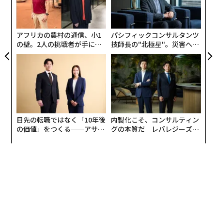
左右
T
日
アフリカの農村の通信、小1
パシフィックコンサルタンツ
の壁。2人の挑戦者が手にし
技師長の"北極星"。災害への
た「次なる武器」
無力感を乗り越え見つけた、
防災一筋20年の答え
目先の転職ではなく「10年後
内製化こそ、コンサルティン
の価値」をつくる──アサイ
グの本質だ レバレジーズが
ンの長期伴走型支援とは
実践する、次世代ファームの
全貌