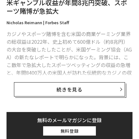
米ギャンブル収益が年間8兆円突破、スポ
ーツ賭博が急拡大
日本長者番付、1位は柳井正 富豪50人の資産総額は前年の7割に
Nicholas Reimann | Forbes Staff
外国人が暮らしやすい都市 バレンシアが1位、東京はワースト9位
カジノやスポーツ賭博を含む米国の商業ゲーミング業界
米30歳以下の民主党離れが鮮明、Z世代はバイデンに幻滅か
の総収益は2022年、史上初めて600億ドル（約8兆円）
の大台を突破したしたことが、米国ゲーミング協会（AG
「世界最強パスポート」は今年も日本 英米の後退が顕著に
A）の新たなレポートで明らかになった。背景には、こ
こ数年で急拡大したスポーツベッティングの収益の急増
と、年間8400万人の米国人が訪れた伝統的なカジノの収
益の堅調な伸びが挙げられる。
advertisement
続きを見る
最大の稼ぎ頭であるスロットマシンは、総収益の半分以
上にあたる年間342億ドル（約4兆6000億円）を稼ぎ出
し、2021年から5.1％増加した。2位のテーブルゲームの
収益は前年比13.9％増の100億ドル（約1兆3000億円）
無料のメールマガジンに登録
だった。
無料登録