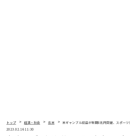
編集＝木内涼子
2026年9月号発売中
最新号の購入はこちらから
メンバーシップに登録する
関連記事
トップ
経済・社会
北米
米ギャンブル収益が年間8兆円突破、スポーツ賭博
2023.02.16 11:30
富豪はどこに住んでいる？ ビリオネアが多い世界の10都市